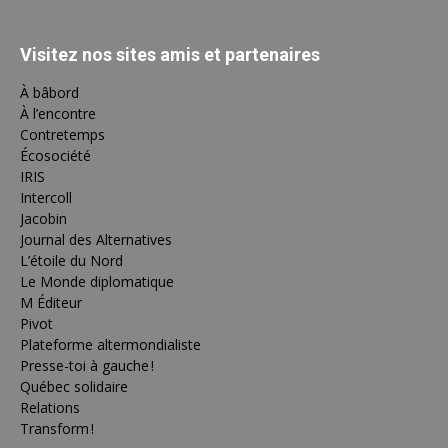
Visitez nos sites amis et partenaires
À bâbord
À l’encontre
Contretemps
Écosociété
IRIS
Intercoll
Jacobin
Journal des Alternatives
L’étoile du Nord
Le Monde diplomatique
M Éditeur
Pivot
Plateforme altermondialiste
Presse-toi à gauche !
Québec solidaire
Relations
Transform !