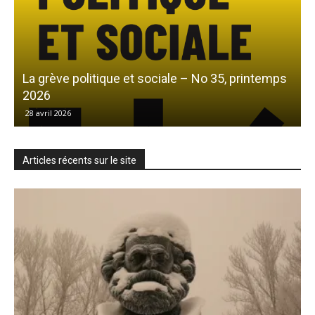
La grève politique et sociale – No 35, printemps
L
2026
28 avril 2026
Articles récents sur le site