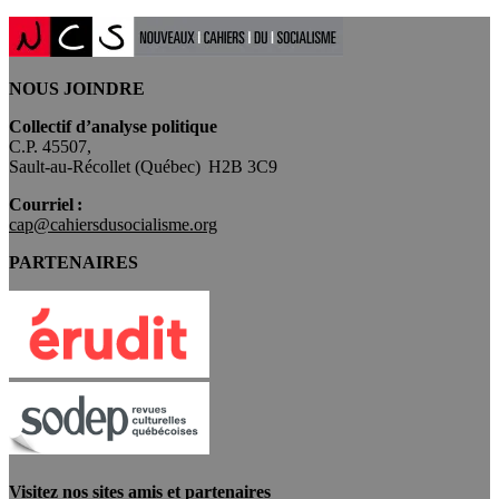
NOUS JOINDRE
Collectif d’analyse politique
C.P. 45507,
Sault-au-Récollet (Québec) H2B 3C9
Courriel :
cap@cahiersdusocialisme.org
PARTENAIRES
Visitez nos sites amis et partenaires