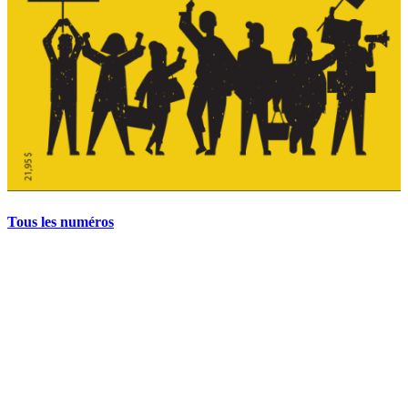
Tous les numéros
La grève politique et sociale – No 35, printemps 2026