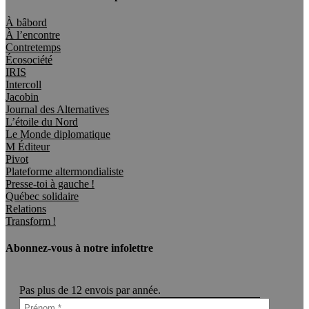
À bâbord
À l’encontre
Contretemps
Écosociété
IRIS
Intercoll
Jacobin
Journal des Alternatives
L’étoile du Nord
Le Monde diplomatique
M Éditeur
Pivot
Plateforme altermondialiste
Presse-toi à gauche !
Québec solidaire
Relations
Transform !
Abonnez-vous à notre infolettre
Pas plus de 12 envois par année.