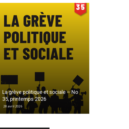
Le droit au log
La grève politique et sociale – No
démarchandisa
35, printemps 2026
automne 2025
28 avril 2026
17 décembre 2025