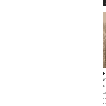
E
e
10
La
po
et