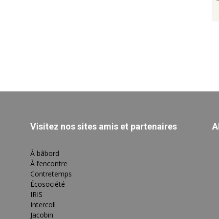
Visitez nos sites amis et partenaires
A
À bâbord
À l’encontre
Contretemps
Écosociété
IRIS
Intercoll
Jacobin