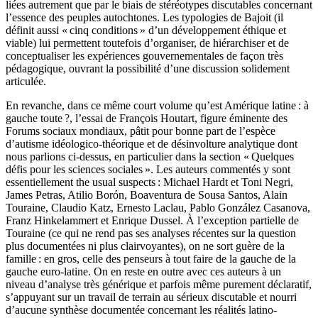
liées autrement que par le biais de stéréotypes discutables concernant
l’essence des peuples autochtones. Les typologies de Bajoit (il
définit aussi « cinq conditions » d’un développement éthique et
viable) lui permettent toutefois d’organiser, de hiérarchiser et de
conceptualiser les expériences gouvernementales de façon très
pédagogique, ouvrant la possibilité d’une discussion solidement
articulée.
En revanche, dans ce même court volume qu’est Amérique latine : à
gauche toute ?, l’essai de François Houtart, figure éminente des
Forums sociaux mondiaux, pâtit pour bonne part de l’espèce
d’autisme idéologico-théorique et de désinvolture analytique dont
nous parlions ci-dessus, en particulier dans la section « Quelques
défis pour les sciences sociales ». Les auteurs commentés y sont
essentiellement the usual suspects : Michael Hardt et Toni Negri,
James Petras, Atilio Borón, Boaventura de Sousa Santos, Alain
Touraine, Claudio Katz, Ernesto Laclau, Pablo González Casanova,
Franz Hinkelammert et Enrique Dussel. À l’exception partielle de
Touraine (ce qui ne rend pas ses analyses récentes sur la question
plus documentées ni plus clairvoyantes), on ne sort guère de la
famille : en gros, celle des penseurs à tout faire de la gauche de la
gauche euro-latine. On en reste en outre avec ces auteurs à un
niveau d’analyse très générique et parfois même purement déclaratif,
s’appuyant sur un travail de terrain au sérieux discutable et nourri
d’aucune synthèse documentée concernant les réalités latino-