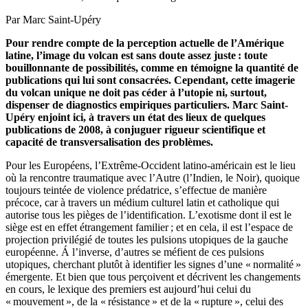
Par Marc Saint-Upéry
Pour rendre compte de la perception actuelle de l’Amérique
latine, l’image du volcan est sans doute assez juste : toute
bouillonnante de possibilités, comme en témoigne la quantité de
publications qui lui sont consacrées. Cependant, cette imagerie
du volcan unique ne doit pas céder à l’utopie ni, surtout,
dispenser de diagnostics empiriques particuliers. Marc Saint-
Upéry enjoint ici, à travers un état des lieux de quelques
publications de 2008, à conjuguer rigueur scientifique et
capacité de transversalisation des problèmes.
Pour les Européens, l’Extrême-Occident latino-américain est le lieu
où la rencontre traumatique avec l’Autre (l’Indien, le Noir), quoique
toujours teintée de violence prédatrice, s’effectue de manière
précoce, car à travers un médium culturel latin et catholique qui
autorise tous les pièges de l’identification. L’exotisme dont il est le
siège est en effet étrangement familier ; et en cela, il est l’espace de
projection privilégié de toutes les pulsions utopiques de la gauche
européenne. Á l’inverse, d’autres se méfient de ces pulsions
utopiques, cherchant plutôt à identifier les signes d’une « normalité »
émergente. Et bien que tous perçoivent et décrivent les changements
en cours, le lexique des premiers est aujourd’hui celui du
« mouvement », de la « résistance » et de la « rupture », celui des