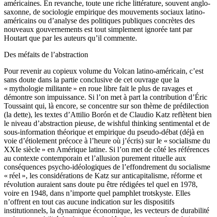
américaines. En revanche, toute une riche littérature, souvent anglo-
saxonne, de sociologie empirique des mouvements sociaux latino-
américains ou d’analyse des politiques publiques concrètes des
nouveaux gouvernements est tout simplement ignorée tant par
Houtart que par les auteurs qu’il commente.
Des méfaits de l’abstraction
Pour revenir au copieux volume du Volcan latino-américain, c’est
sans doute dans la partie conclusive de cet ouvrage que la
« mythologie militante » en roue libre fait le plus de ravages et
démontre son impuissance. Si l’on met à part la contribution d’Éric
Toussaint qui, là encore, se concentre sur son thème de prédilection
(la dette), les textes d’Attilio Borón et de Claudio Katz reflètent bien
le niveau d’abstraction pieuse, de wishful thinking sentimental et de
sous-information théorique et empirique du pseudo-débat (déjà en
voie d’étiolement précoce à l’heure où j’écris) sur le « socialisme du
XXIe siècle » en Amérique latine. Si l’on met de côté les références
au contexte contemporain et l’allusion purement rituelle aux
conséquences psycho-idéologiques de l’effondrement du socialisme
« réel », les considérations de Katz sur anticapitalisme, réforme et
révolution auraient sans doute pu être rédigées tel quel en 1978,
voire en 1948, dans n’importe quel pamphlet trotskyste. Elles
n’offrent en tout cas aucune indication sur les dispositifs
institutionnels, la dynamique économique, les vecteurs de durabilité