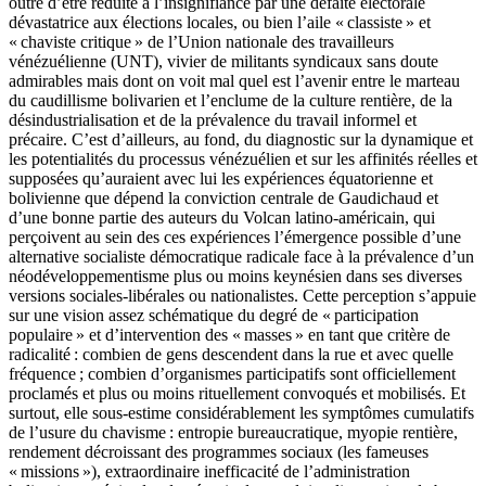
outre d’être réduite à l’insignifiance par une défaite électorale
dévastatrice aux élections locales, ou bien l’aile « classiste » et
« chaviste critique » de l’Union nationale des travailleurs
vénézuélienne (UNT), vivier de militants syndicaux sans doute
admirables mais dont on voit mal quel est l’avenir entre le marteau
du caudillisme bolivarien et l’enclume de la culture rentière, de la
désindustrialisation et de la prévalence du travail informel et
précaire. C’est d’ailleurs, au fond, du diagnostic sur la dynamique et
les potentialités du processus vénézuélien et sur les affinités réelles et
supposées qu’auraient avec lui les expériences équatorienne et
bolivienne que dépend la conviction centrale de Gaudichaud et
d’une bonne partie des auteurs du Volcan latino-américain, qui
perçoivent au sein des ces expériences l’émergence possible d’une
alternative socialiste démocratique radicale face à la prévalence d’un
néodéveloppementisme plus ou moins keynésien dans ses diverses
versions sociales-libérales ou nationalistes. Cette perception s’appuie
sur une vision assez schématique du degré de « participation
populaire » et d’intervention des « masses » en tant que critère de
radicalité : combien de gens descendent dans la rue et avec quelle
fréquence ; combien d’organismes participatifs sont officiellement
proclamés et plus ou moins rituellement convoqués et mobilisés. Et
surtout, elle sous-estime considérablement les symptômes cumulatifs
de l’usure du chavisme : entropie bureaucratique, myopie rentière,
rendement décroissant des programmes sociaux (les fameuses
« missions »), extraordinaire inefficacité de l’administration