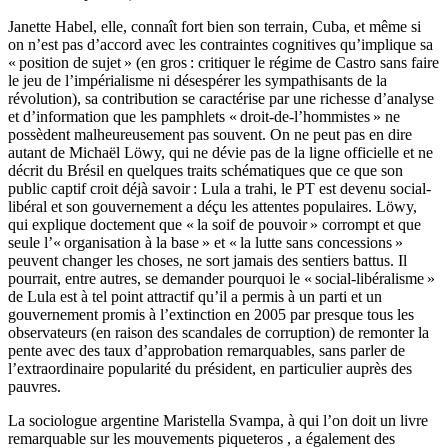
Janette Habel, elle, connaît fort bien son terrain, Cuba, et même si
on n’est pas d’accord avec les contraintes cognitives qu’implique sa
« position de sujet » (en gros : critiquer le régime de Castro sans faire
le jeu de l’impérialisme ni désespérer les sympathisants de la
révolution), sa contribution se caractérise par une richesse d’analyse
et d’information que les pamphlets « droit-de-l’hommistes » ne
possèdent malheureusement pas souvent. On ne peut pas en dire
autant de Michaël Löwy, qui ne dévie pas de la ligne officielle et ne
décrit du Brésil en quelques traits schématiques que ce que son
public captif croit déjà savoir : Lula a trahi, le PT est devenu social-
libéral et son gouvernement a déçu les attentes populaires. Löwy,
qui explique doctement que « la soif de pouvoir » corrompt et que
seule l’« organisation à la base » et « la lutte sans concessions »
peuvent changer les choses, ne sort jamais des sentiers battus. Il
pourrait, entre autres, se demander pourquoi le « social-libéralisme »
de Lula est à tel point attractif qu’il a permis à un parti et un
gouvernement promis à l’extinction en 2005 par presque tous les
observateurs (en raison des scandales de corruption) de remonter la
pente avec des taux d’approbation remarquables, sans parler de
l’extraordinaire popularité du président, en particulier auprès des
pauvres.
La sociologue argentine Maristella Svampa, à qui l’on doit un livre
remarquable sur les mouvements piqueteros , a également des