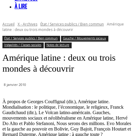
À LIRE
Accueil
X - Archives
État / Services publics / Bien commun
Amérique
latine : deux ou trois mondes à découvrir
État / Services publics / Bien commun
Gauche / Mouvements sociaux
Inégalités / Classes sociales
Notes de lecture
Amérique latine : deux ou trois
mondes à découvrir
8 janvier 2010
À propos de Georges Couffignal (dir.), Amérique latine.
Mondialisation : le politique, l’économique, le religieux, Franck
Gaudichaud (dir.), Le Volcan latino-américain. Gauches,
mouvements sociaux et néolibéralisme en Amérique latine, Hervé
Do Alto et Pablo Stefanoni, Nous serons des millions. Evo Morales
et la gauche au pouvoir en Bolivie, Guy Bajoit, François Houtart et
Bernard Duterme, Amérique latine : à gauche toute ?