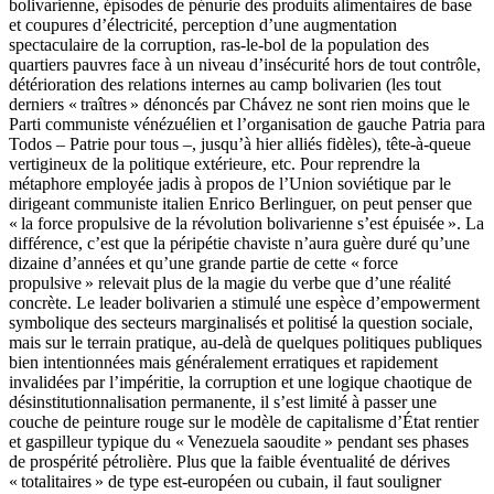
bolivarienne, épisodes de pénurie des produits alimentaires de base
et coupures d’électricité, perception d’une augmentation
spectaculaire de la corruption, ras-le-bol de la population des
quartiers pauvres face à un niveau d’insécurité hors de tout contrôle,
détérioration des relations internes au camp bolivarien (les tout
derniers « traîtres » dénoncés par Chávez ne sont rien moins que le
Parti communiste vénézuélien et l’organisation de gauche Patria para
Todos – Patrie pour tous –, jusqu’à hier alliés fidèles), tête-à-queue
vertigineux de la politique extérieure, etc. Pour reprendre la
métaphore employée jadis à propos de l’Union soviétique par le
dirigeant communiste italien Enrico Berlinguer, on peut penser que
« la force propulsive de la révolution bolivarienne s’est épuisée ». La
différence, c’est que la péripétie chaviste n’aura guère duré qu’une
dizaine d’années et qu’une grande partie de cette « force
propulsive » relevait plus de la magie du verbe que d’une réalité
concrète. Le leader bolivarien a stimulé une espèce d’empowerment
symbolique des secteurs marginalisés et politisé la question sociale,
mais sur le terrain pratique, au-delà de quelques politiques publiques
bien intentionnées mais généralement erratiques et rapidement
invalidées par l’impéritie, la corruption et une logique chaotique de
désinstitutionnalisation permanente, il s’est limité à passer une
couche de peinture rouge sur le modèle de capitalisme d’État rentier
et gaspilleur typique du « Venezuela saoudite » pendant ses phases
de prospérité pétrolière. Plus que la faible éventualité de dérives
« totalitaires » de type est-européen ou cubain, il faut souligner