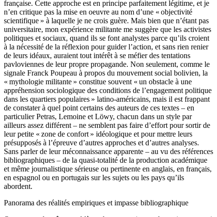
française. Cette approche est en principe parfaitement légitime, et je
n’en critique pas la mise en oeuvre au nom d’une « objectivité
scientifique » à laquelle je ne crois guère. Mais bien que n’étant pas
universitaire, mon expérience militante me suggère que les activistes
politiques et sociaux, quand ils se font analystes parce qu’ils croient
à la nécessité de la réflexion pour guider l’action, et sans rien renier
de leurs idéaux, auraient tout intérêt à se méfier des tentations
pavloviennes de leur propre propagande. Non seulement, comme le
signale Franck Poupeau à propos du mouvement social bolivien, la
« mythologie militante » constitue souvent « un obstacle à une
appréhension sociologique des conditions de l’engagement politique
dans les quartiers populaires » latino-américains, mais il est frappant
de constater à quel point certains des auteurs de ces textes – en
particulier Petras, Lemoine et Löwy, chacun dans un style par
ailleurs assez différent – ne semblent pas faire d’effort pour sortir de
leur petite « zone de confort » idéologique et pour mettre leurs
présupposés à l’épreuve d’autres approches et d’autres analyses.
Sans parler de leur méconnaissance apparente – au vu des références
bibliographiques – de la quasi-totalité de la production académique
et même journalistique sérieuse ou pertinente en anglais, en français,
en espagnol ou en portugais sur les sujets ou les pays qu’ils
abordent.
Panorama des réalités empiriques et impasse bibliographique