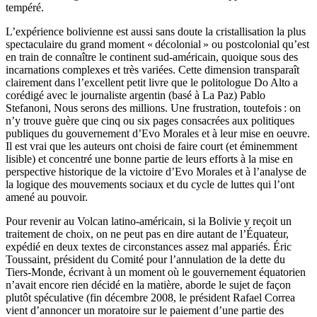
tempéré.
L’expérience bolivienne est aussi sans doute la cristallisation la plus
spectaculaire du grand moment « décolonial » ou postcolonial qu’est
en train de connaître le continent sud-américain, quoique sous des
incarnations complexes et très variées. Cette dimension transparaît
clairement dans l’excellent petit livre que le politologue Do Alto a
corédigé avec le journaliste argentin (basé à La Paz) Pablo
Stefanoni, Nous serons des millions. Une frustration, toutefois : on
n’y trouve guère que cinq ou six pages consacrées aux politiques
publiques du gouvernement d’Evo Morales et à leur mise en oeuvre.
Il est vrai que les auteurs ont choisi de faire court (et éminemment
lisible) et concentré une bonne partie de leurs efforts à la mise en
perspective historique de la victoire d’Evo Morales et à l’analyse de
la logique des mouvements sociaux et du cycle de luttes qui l’ont
amené au pouvoir.
Pour revenir au Volcan latino-américain, si la Bolivie y reçoit un
traitement de choix, on ne peut pas en dire autant de l’Équateur,
expédié en deux textes de circonstances assez mal appariés. Éric
Toussaint, président du Comité pour l’annulation de la dette du
Tiers-Monde, écrivant à un moment où le gouvernement équatorien
n’avait encore rien décidé en la matière, aborde le sujet de façon
plutôt spéculative (fin décembre 2008, le président Rafael Correa
vient d’annoncer un moratoire sur le paiement d’une partie des