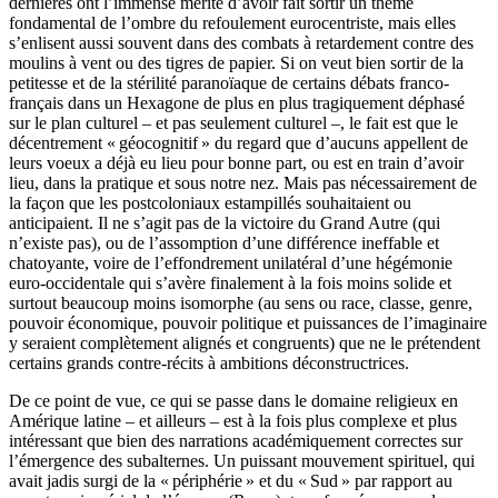
dernières ont l’immense mérite d’avoir fait sortir un thème
fondamental de l’ombre du refoulement eurocentriste, mais elles
s’enlisent aussi souvent dans des combats à retardement contre des
moulins à vent ou des tigres de papier. Si on veut bien sortir de la
petitesse et de la stérilité paranoïaque de certains débats franco-
français dans un Hexagone de plus en plus tragiquement déphasé
sur le plan culturel – et pas seulement culturel –, le fait est que le
décentrement « géocognitif » du regard que d’aucuns appellent de
leurs voeux a déjà eu lieu pour bonne part, ou est en train d’avoir
lieu, dans la pratique et sous notre nez. Mais pas nécessairement de
la façon que les postcoloniaux estampillés souhaitaient ou
anticipaient. Il ne s’agit pas de la victoire du Grand Autre (qui
n’existe pas), ou de l’assomption d’une différence ineffable et
chatoyante, voire de l’effondrement unilatéral d’une hégémonie
euro-occidentale qui s’avère finalement à la fois moins solide et
surtout beaucoup moins isomorphe (au sens ou race, classe, genre,
pouvoir économique, pouvoir politique et puissances de l’imaginaire
y seraient complètement alignés et congruents) que ne le prétendent
certains grands contre-récits à ambitions déconstructrices.
De ce point de vue, ce qui se passe dans le domaine religieux en
Amérique latine – et ailleurs – est à la fois plus complexe et plus
intéressant que bien des narrations académiquement correctes sur
l’émergence des subalternes. Un puissant mouvement spirituel, qui
avait jadis surgi de la « périphérie » et du « Sud » par rapport au