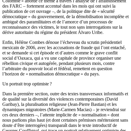
Colombie » aborde ce thème à travers l’analyse de l’affaiblissement
des FARC – fortement accentué dans les mois qui ont suivi la
publication de cet ouvrage –, de la politique dite de « sécurité
démocratique » du gouvernement, de la démobilisation incomplète et
ambiguë des paramilitaires et de l’amorce d’un processus de
reconnaissance des victimes, le tout non sans interrogations sur la
dérive autoritaire du régime du président Álvaro Uribe.
Enfin, Hélène Combes dénoue l’écheveau du scrutin présidentiel
mexicain de 2006, avec les accusations de fraude qui l’ont entaché,
et se demande si cet épisode et d’autres comme le grave conflit
social d’Oaxaca, qui a vu une capitale de province organiser une
rébellion civique et autogérée, pendant plusieurs mois, contre
l’arbitraire du pouvoir local et fédéral, remettent en question
l’horizon de « normalisation démocratique » du pays.
Un portrait trop optimiste ?
Dans la première section, outre des textes transversaux informatifs et
de qualité sur la diversité des violences contemporaines (David
Garibay), la pluralisation religieuse (Jean-Pierre Bastian) et les
dynamiques migratoires (Marie-Carmen Macias) – je reviendrai sur
ces deux derniers –, l’attente implicite de « normalisation » dont
nous parlions plus haut (et dont certaines prémisses mériteraient sans
doute d’être interrogées) transparaît dans le texte introductif de
Georges Couffignal, qui trace un portrait relativement optimiste des