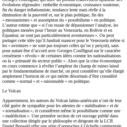
évolutions régionales : embellie économique, croissance soutenue,
fin du danger inflationniste, tendance lente mais réelle à la
diminution de la pauvreté et, sur le plan politique, fin des
« messianismes » et assomption du « possibilisme » en politique.
L’auteur estime que « si l’on essaie de dépassionner l’analyse, les
politiques menées pour l’heure au Venezuela, en Bolivie et en
Équateur, ne sont pas particulièrement aventureuses ». On peut
partager cette idée (qu’il faudrait nuancer pour le Venezuela même si
les « aventures » ne sont pas toujours celles qu’on y perçoit), sans
pour autant être d’accord avec Georges Couffignal sur le caractère
censément « révolu » de certaines idées comme les nationalisations
ou la « primauté du secteur public ». Alors que la crise économique
en cours commence à révéler l’ampleur du champ de ruines laissé
par le fondamentalisme de marché, on peut considérer qu’elle élargit
amplement l’horizon de ce qui mérite désormais d’être considéré
comme « normal » et « raisonnable » en politique.
Le Volcan
Apparemment, les auteurs du Volcan latino-américain n’ont de leur
côté guère de sympathie pour les attentes de « stabilisation » et de
« normalisation », et considèrent même le possibilisme comme une
« malédiction ». Une première section de cet ouvrage publié dans
une collection dirigée par le philosophe et dirigeant de la LCR
Daniel Bensaïd offre une série d’approches à l’échelle continentale.