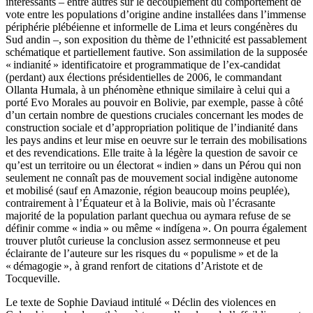
intéressants – entre autres sur le découplement du comportement de
vote entre les populations d’origine andine installées dans l’immense
périphérie plébéienne et informelle de Lima et leurs congénères du
Sud andin –, son exposition du thème de l’ethnicité est passablement
schématique et partiellement fautive. Son assimilation de la supposée
« indianité » identificatoire et programmatique de l’ex-candidat
(perdant) aux élections présidentielles de 2006, le commandant
Ollanta Humala, à un phénomène ethnique similaire à celui qui a
porté Evo Morales au pouvoir en Bolivie, par exemple, passe à côté
d’un certain nombre de questions cruciales concernant les modes de
construction sociale et d’appropriation politique de l’indianité dans
les pays andins et leur mise en oeuvre sur le terrain des mobilisations
et des revendications. Elle traite à la légère la question de savoir ce
qu’est un territoire ou un électorat « indien » dans un Pérou qui non
seulement ne connaît pas de mouvement social indigène autonome
et mobilisé (sauf en Amazonie, région beaucoup moins peuplée),
contrairement à l’Équateur et à la Bolivie, mais où l’écrasante
majorité de la population parlant quechua ou aymara refuse de se
définir comme « india » ou même « indígena ». On pourra également
trouver plutôt curieuse la conclusion assez sermonneuse et peu
éclairante de l’auteure sur les risques du « populisme » et de la
« démagogie », à grand renfort de citations d’Aristote et de
Tocqueville.
Le texte de Sophie Daviaud intitulé « Déclin des violences en