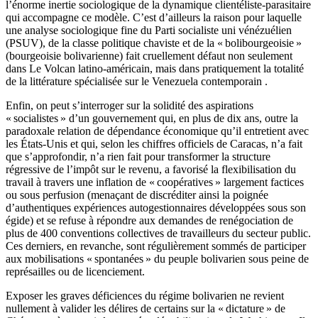
l’énorme inertie sociologique de la dynamique clientéliste-parasitaire
qui accompagne ce modèle. C’est d’ailleurs la raison pour laquelle
une analyse sociologique fine du Parti socialiste uni vénézuélien
(PSUV), de la classe politique chaviste et de la « bolibourgeoisie »
(bourgeoisie bolivarienne) fait cruellement défaut non seulement
dans Le Volcan latino-américain, mais dans pratiquement la totalité
de la littérature spécialisée sur le Venezuela contemporain .
Enfin, on peut s’interroger sur la solidité des aspirations
« socialistes » d’un gouvernement qui, en plus de dix ans, outre la
paradoxale relation de dépendance économique qu’il entretient avec
les États-Unis et qui, selon les chiffres officiels de Caracas, n’a fait
que s’approfondir, n’a rien fait pour transformer la structure
régressive de l’impôt sur le revenu, a favorisé la flexibilisation du
travail à travers une inflation de « coopératives » largement factices
ou sous perfusion (menaçant de discréditer ainsi la poignée
d’authentiques expériences autogestionnaires développées sous son
égide) et se refuse à répondre aux demandes de renégociation de
plus de 400 conventions collectives de travailleurs du secteur public.
Ces derniers, en revanche, sont régulièrement sommés de participer
aux mobilisations « spontanées » du peuple bolivarien sous peine de
représailles ou de licenciement.
Exposer les graves déficiences du régime bolivarien ne revient
nullement à valider les délires de certains sur la « dictature » de