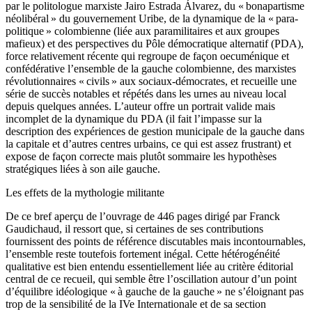
par le politologue marxiste Jairo Estrada Álvarez, du « bonapartisme
néolibéral » du gouvernement Uribe, de la dynamique de la « para-
politique » colombienne (liée aux paramilitaires et aux groupes
mafieux) et des perspectives du Pôle démocratique alternatif (PDA),
force relativement récente qui regroupe de façon oecuménique et
confédérative l’ensemble de la gauche colombienne, des marxistes
révolutionnaires « civils » aux sociaux-démocrates, et recueille une
série de succès notables et répétés dans les urnes au niveau local
depuis quelques années. L’auteur offre un portrait valide mais
incomplet de la dynamique du PDA (il fait l’impasse sur la
description des expériences de gestion municipale de la gauche dans
la capitale et d’autres centres urbains, ce qui est assez frustrant) et
expose de façon correcte mais plutôt sommaire les hypothèses
stratégiques liées à son aile gauche.
Les effets de la mythologie militante
De ce bref aperçu de l’ouvrage de 446 pages dirigé par Franck
Gaudichaud, il ressort que, si certaines de ses contributions
fournissent des points de référence discutables mais incontournables,
l’ensemble reste toutefois fortement inégal. Cette hétérogénéité
qualitative est bien entendu essentiellement liée au critère éditorial
central de ce recueil, qui semble être l’oscillation autour d’un point
d’équilibre idéologique « à gauche de la gauche » ne s’éloignant pas
trop de la sensibilité de la IVe Internationale et de sa section