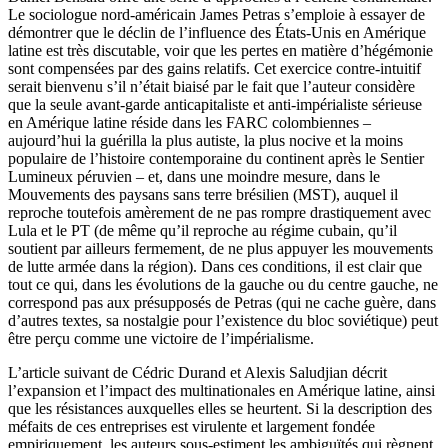
Le sociologue nord-américain James Petras s’emploie à essayer de
démontrer que le déclin de l’influence des États-Unis en Amérique
latine est très discutable, voir que les pertes en matière d’hégémonie
sont compensées par des gains relatifs. Cet exercice contre-intuitif
serait bienvenu s’il n’était biaisé par le fait que l’auteur considère
que la seule avant-garde anticapitaliste et anti-impérialiste sérieuse
en Amérique latine réside dans les FARC colombiennes –
aujourd’hui la guérilla la plus autiste, la plus nocive et la moins
populaire de l’histoire contemporaine du continent après le Sentier
Lumineux péruvien – et, dans une moindre mesure, dans le
Mouvements des paysans sans terre brésilien (MST), auquel il
reproche toutefois amèrement de ne pas rompre drastiquement avec
Lula et le PT (de même qu’il reproche au régime cubain, qu’il
soutient par ailleurs fermement, de ne plus appuyer les mouvements
de lutte armée dans la région). Dans ces conditions, il est clair que
tout ce qui, dans les évolutions de la gauche ou du centre gauche, ne
correspond pas aux présupposés de Petras (qui ne cache guère, dans
d’autres textes, sa nostalgie pour l’existence du bloc soviétique) peut
être perçu comme une victoire de l’impérialisme.
L’article suivant de Cédric Durand et Alexis Saludjian décrit
l’expansion et l’impact des multinationales en Amérique latine, ainsi
que les résistances auxquelles elles se heurtent. Si la description des
méfaits de ces entreprises est virulente et largement fondée
empiriquement, les auteurs sous-estiment les ambiguïtés qui règnent