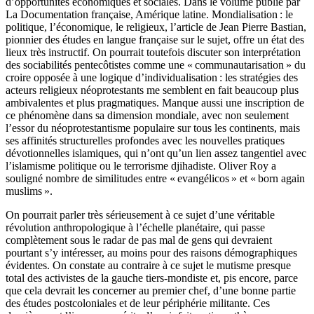
d’opportunités économiques et sociales. Dans le volume publié par
La Documentation française, Amérique latine. Mondialisation : le
politique, l’économique, le religieux, l’article de Jean Pierre Bastian,
pionnier des études en langue française sur le sujet, offre un état des
lieux très instructif. On pourrait toutefois discuter son interprétation
des sociabilités pentecôtistes comme une « communautarisation » du
croire opposée à une logique d’individualisation : les stratégies des
acteurs religieux néoprotestants me semblent en fait beaucoup plus
ambivalentes et plus pragmatiques. Manque aussi une inscription de
ce phénomène dans sa dimension mondiale, avec non seulement
l’essor du néoprotestantisme populaire sur tous les continents, mais
ses affinités structurelles profondes avec les nouvelles pratiques
dévotionnelles islamiques, qui n’ont qu’un lien assez tangentiel avec
l’islamisme politique ou le terrorisme djihadiste. Oliver Roy a
souligné nombre de similitudes entre « evangélicos » et « born again
muslims ».
On pourrait parler très sérieusement à ce sujet d’une véritable
révolution anthropologique à l’échelle planétaire, qui passe
complètement sous le radar de pas mal de gens qui devraient
pourtant s’y intéresser, au moins pour des raisons démographiques
évidentes. On constate au contraire à ce sujet le mutisme presque
total des activistes de la gauche tiers-mondiste et, pis encore, parce
que cela devrait les concerner au premier chef, d’une bonne partie
des études postcoloniales et de leur périphérie militante. Ces