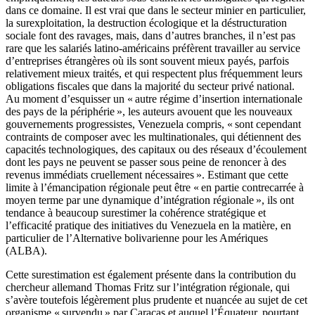
dans ce domaine. Il est vrai que dans le secteur minier en particulier,
la surexploitation, la destruction écologique et la déstructuration
sociale font des ravages, mais, dans d’autres branches, il n’est pas
rare que les salariés latino-américains préfèrent travailler au service
d’entreprises étrangères où ils sont souvent mieux payés, parfois
relativement mieux traités, et qui respectent plus fréquemment leurs
obligations fiscales que dans la majorité du secteur privé national.
Au moment d’esquisser un « autre régime d’insertion internationale
des pays de la périphérie », les auteurs avouent que les nouveaux
gouvernements progressistes, Venezuela compris, « sont cependant
contraints de composer avec les multinationales, qui détiennent des
capacités technologiques, des capitaux ou des réseaux d’écoulement
dont les pays ne peuvent se passer sous peine de renoncer à des
revenus immédiats cruellement nécessaires ». Estimant que cette
limite à l’émancipation régionale peut être « en partie contrecarrée à
moyen terme par une dynamique d’intégration régionale », ils ont
tendance à beaucoup surestimer la cohérence stratégique et
l’efficacité pratique des initiatives du Venezuela en la matière, en
particulier de l’Alternative bolivarienne pour les Amériques
(ALBA).
Cette surestimation est également présente dans la contribution du
chercheur allemand Thomas Fritz sur l’intégration régionale, qui
s’avère toutefois légèrement plus prudente et nuancée au sujet de cet
organisme « survendu » par Caracas et auquel l’Équateur, pourtant