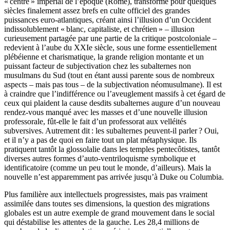
« centre » impérial de l’époque (Rome), transformé pour quelques
siècles finalement assez brefs en culte officiel des grandes
puissances euro-atlantiques, créant ainsi l’illusion d’un Occident
indissolublement « blanc, capitaliste, et chrétien » – illusion
curieusement partagée par une partie de la critique postcoloniale –
redevient à l’aube du XXIe siècle, sous une forme essentiellement
plébéienne et charismatique, la grande religion montante et un
puissant facteur de subjectivation chez les subalternes non
musulmans du Sud (tout en étant aussi parente sous de nombreux
aspects – mais pas tous – de la subjectivation néomusulmane). Il est
à craindre que l’indifférence ou l’aveuglement massifs à cet égard de
ceux qui plaident la cause desdits subalternes augure d’un nouveau
rendez-vous manqué avec les masses et d’une nouvelle illusion
professorale, fût-elle le fait d’un professorat aux velléités
subversives. Autrement dit : les subalternes peuvent-il parler ? Oui,
et il n’y a pas de quoi en faire tout un plat métaphysique. Ils
pratiquent tantôt la glossolalie dans les temples pentecôtistes, tantôt
diverses autres formes d’auto-ventriloquisme symbolique et
identificatoire (comme un peu tout le monde, d’ailleurs). Mais la
nouvelle n’est apparemment pas arrivée jusqu’à Duke ou Columbia.
Plus familière aux intellectuels progressistes, mais pas vraiment
assimilée dans toutes ses dimensions, la question des migrations
globales est un autre exemple de grand mouvement dans le social
qui déstabilise les attentes de la gauche. Les 28,4 millions de