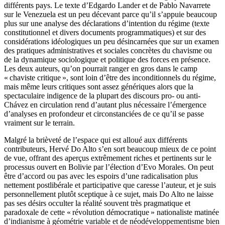
différents pays. Le texte d’Edgardo Lander et de Pablo Navarrete
sur le Venezuela est un peu décevant parce qu’il s’appuie beaucoup
plus sur une analyse des déclarations d’intention du régime (texte
constitutionnel et divers documents programmatiques) et sur des
considérations idéologiques un peu désincarnées que sur un examen
des pratiques administratives et sociales concrètes du chavisme ou
de la dynamique sociologique et politique des forces en présence.
Les deux auteurs, qu’on pourrait ranger en gros dans le camp
« chaviste critique », sont loin d’être des inconditionnels du régime,
mais même leurs critiques sont assez génériques alors que la
spectaculaire indigence de la plupart des discours pro- ou anti-
Chávez en circulation rend d’autant plus nécessaire l’émergence
d’analyses en profondeur et circonstanciées de ce qu’il se passe
vraiment sur le terrain.
Malgré la brièveté de l’espace qui est alloué aux différents
contributeurs, Hervé Do Alto s’en sort beaucoup mieux de ce point
de vue, offrant des aperçus extrêmement riches et pertinents sur le
processus ouvert en Bolivie par l’élection d’Evo Morales. On peut
être d’accord ou pas avec les espoirs d’une radicalisation plus
nettement postlibérale et participative que caresse l’auteur, et je suis
personnellement plutôt sceptique à ce sujet, mais Do Alto ne laisse
pas ses désirs occulter la réalité souvent très pragmatique et
paradoxale de cette « révolution démocratique » nationaliste matinée
d’indianisme à géométrie variable et de néodéveloppementisme bien