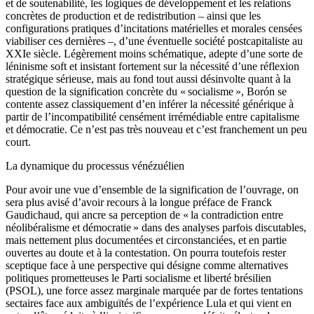
et de soutenabilité, les logiques de développement et les relations
concrètes de production et de redistribution – ainsi que les
configurations pratiques d’incitations matérielles et morales censées
viabiliser ces dernières –, d’une éventuelle société postcapitaliste au
XXIe siècle. Légèrement moins schématique, adepte d’une sorte de
léninisme soft et insistant fortement sur la nécessité d’une réflexion
stratégique sérieuse, mais au fond tout aussi désinvolte quant à la
question de la signification concrète du « socialisme », Borón se
contente assez classiquement d’en inférer la nécessité générique à
partir de l’incompatibilité censément irrémédiable entre capitalisme
et démocratie. Ce n’est pas très nouveau et c’est franchement un peu
court.
La dynamique du processus vénézuélien
Pour avoir une vue d’ensemble de la signification de l’ouvrage, on
sera plus avisé d’avoir recours à la longue préface de Franck
Gaudichaud, qui ancre sa perception de « la contradiction entre
néolibéralisme et démocratie » dans des analyses parfois discutables,
mais nettement plus documentées et circonstanciées, et en partie
ouvertes au doute et à la contestation. On pourra toutefois rester
sceptique face à une perspective qui désigne comme alternatives
politiques prometteuses le Parti socialisme et liberté brésilien
(PSOL), une force assez marginale marquée par de fortes tentations
sectaires face aux ambiguïtés de l’expérience Lula et qui vient en