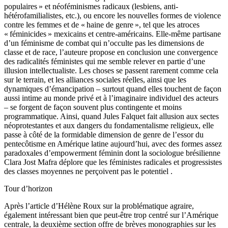
populaires » et néoféminismes radicaux (lesbiens, anti-
hétérofamilialistes, etc.), ou encore les nouvelles formes de violence
contre les femmes et de « haine de genre », tel que les atroces
« féminicides » mexicains et centre-américains. Elle-même partisane
d’un féminisme de combat qui n’occulte pas les dimensions de
classe et de race, l’auteure propose en conclusion une convergence
des radicalités féministes qui me semble relever en partie d’une
illusion intellectualiste. Les choses se passent rarement comme cela
sur le terrain, et les alliances sociales réelles, ainsi que les
dynamiques d’émancipation – surtout quand elles touchent de façon
aussi intime au monde privé et à l’imaginaire individuel des acteurs
– se forgent de façon souvent plus contingente et moins
programmatique. Ainsi, quand Jules Falquet fait allusion aux sectes
néoprotestantes et aux dangers du fondamentalisme religieux, elle
passe à côté de la formidable dimension de genre de l’essor du
pentecôtisme en Amérique latine aujourd’hui, avec des formes assez
paradoxales d’empowerment féminin dont la sociologue brésilienne
Clara Jost Mafra déplore que les féministes radicales et progressistes
des classes moyennes ne perçoivent pas le potentiel .
Tour d’horizon
Après l’article d’Hélène Roux sur la problématique agraire,
également intéressant bien que peut-être trop centré sur l’Amérique
centrale, la deuxième section offre de brèves monographies sur les