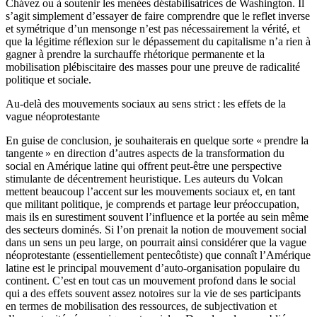
Chávez ou à soutenir les menées déstabilisatrices de Washington. Il
s’agit simplement d’essayer de faire comprendre que le reflet inverse
et symétrique d’un mensonge n’est pas nécessairement la vérité, et
que la légitime réflexion sur le dépassement du capitalisme n’a rien à
gagner à prendre la surchauffe rhétorique permanente et la
mobilisation plébiscitaire des masses pour une preuve de radicalité
politique et sociale.
Au-delà des mouvements sociaux au sens strict : les effets de la
vague néoprotestante
En guise de conclusion, je souhaiterais en quelque sorte « prendre la
tangente » en direction d’autres aspects de la transformation du
social en Amérique latine qui offrent peut-être une perspective
stimulante de décentrement heuristique. Les auteurs du Volcan
mettent beaucoup l’accent sur les mouvements sociaux et, en tant
que militant politique, je comprends et partage leur préoccupation,
mais ils en surestiment souvent l’influence et la portée au sein même
des secteurs dominés. Si l’on prenait la notion de mouvement social
dans un sens un peu large, on pourrait ainsi considérer que la vague
néoprotestante (essentiellement pentecôtiste) que connaît l’Amérique
latine est le principal mouvement d’auto-organisation populaire du
continent. C’est en tout cas un mouvement profond dans le social
qui a des effets souvent assez notoires sur la vie de ses participants
en termes de mobilisation des ressources, de subjectivation et