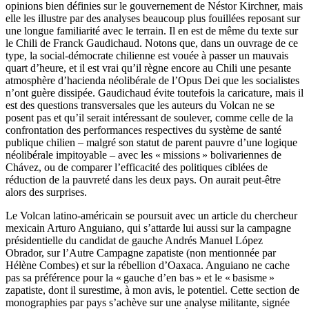
opinions bien définies sur le gouvernement de Néstor Kirchner, mais
elle les illustre par des analyses beaucoup plus fouillées reposant sur
une longue familiarité avec le terrain. Il en est de même du texte sur
le Chili de Franck Gaudichaud. Notons que, dans un ouvrage de ce
type, la social-démocrate chilienne est vouée à passer un mauvais
quart d’heure, et il est vrai qu’il règne encore au Chili une pesante
atmosphère d’hacienda néolibérale de l’Opus Dei que les socialistes
n’ont guère dissipée. Gaudichaud évite toutefois la caricature, mais il
est des questions transversales que les auteurs du Volcan ne se
posent pas et qu’il serait intéressant de soulever, comme celle de la
confrontation des performances respectives du système de santé
publique chilien – malgré son statut de parent pauvre d’une logique
néolibérale impitoyable – avec les « missions » bolivariennes de
Chávez, ou de comparer l’efficacité des politiques ciblées de
réduction de la pauvreté dans les deux pays. On aurait peut-être
alors des surprises.
Le Volcan latino-américain se poursuit avec un article du chercheur
mexicain Arturo Anguiano, qui s’attarde lui aussi sur la campagne
présidentielle du candidat de gauche Andrés Manuel López
Obrador, sur l’Autre Campagne zapatiste (non mentionnée par
Hélène Combes) et sur la rébellion d’Oaxaca. Anguiano ne cache
pas sa préférence pour la « gauche d’en bas » et le « basisme »
zapatiste, dont il surestime, à mon avis, le potentiel. Cette section de
monographies par pays s’achève sur une analyse militante, signée