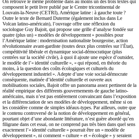
On retrouve le même problème dans au moins un des trois textes qui
composent le petit livre publié par le Centre tricontinental de
Louvain-la-Neuve (CETRI), Amérique latine : à gauche toute ?
Outre le texte de Bernard Duterme (également inclus dans Le
Volcan latino-américain), l’ouvrage offre une réflexion du
sociologue Guy Bajoit, qui propose une grille d’analyse fondée sur
quatre (plus un) « modèles de développement » possibles pour
l’Amérique latine : modernisation nationaliste bourgeoise, action
révolutionnaire avant-gardiste (toutes deux plus centrées sur l’État),
compétitivité libérale et dynamique social-démocratique (plus
centrées sur la société civile), à quoi il ajoute une espèce d’outsider,
le modèle de l’« identité culturelle », « qui répond, en théorie du
moins, à la question des coûts écologiques et culturels du
développement industriel ». Adepte d’une voie social-démocrate
conséquente, matinée d’identité culturelle et ouverte aux
mobilisations sociales, Bajoit offre un panorama assez pertinent de la
réalité empirique des différents gouvernements de gauche latino-
américains, mais n’est pas entièrement convaincant dans l’exposition
et la différenciation de ses modèles de développement, même si on
les considère comme de simples idéaux-types. Par ailleurs, outre que
le contenu controversé de la notion de développement en général,
pourtant objet d’une abondante littérature, n’est guère abordé qu’en
filigrane dans cet essai, on ne comprend pas très bien dans quel sens
exactement l’« identité culturelle » pourrait être un « modèle de
développement », ni comment « culture » et « écologie » y seraient