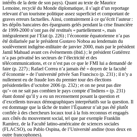
intérêts de la dette de son pays). Quant au texte de Maurice
Lemoine, recyclé du Monde diplomatique, il s’agit d’un reportage
relevant d’un tourisme politique assez superficiel et comportant de
graves erreurs factuelles. Ainsi, contrairement à ce qu’écrit l’auteur :
les dépôts bancaires des épargnants gelés pendant la crise financière
de 1999-2000 n’ont pas été restitués « partiellement », mais
intégralement par l’État (p. 226) ; l’économie équatorienne n’a pas
été dollarisée par le président Gustavo Noboa au lendemain du
soulèvement indigène-militaire de janvier 2000, mais par le président
Jamil Mahuad avant ces évènements (ibid.) ; le président Gutiérrez
n’a pas privatisé les secteurs de l’électricité et des
télécommunications, et ce n’est pas ce que le FMI lui a demandé de
faire (p. 227) ; Rafael Correa n’a jamais été « doyen de la faculté
d’économie » de l’université privée San Francisco (p. 231) ; il n’y a
nullement eu de fraude lors du premier tour des élections
présidentielles d’octobre 2006 (p. 232) ; et on ne peut pas dire
qu’« on ne sait pas combien le pays compte d’Indiens » (p. 231)
étant donné qu’il y a eu un recensement posant la question et
d’excellents travaux démographiques interprétatifs sur la question. Il
est dommage que la tâche de traiter l’Équateur n’ait pas été plutôt
confiée à des chercheurs locaux tout à la fois reconnus et engagés
aux côtés du mouvement social, tel que par exemple Franklin
Ramírez, de la Faculté latino-américaine de sciences sociales
(FLACSO), ou Pablo Ospina, de l’Université andine (tous deux en
outre francophones).