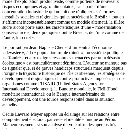
mode d’exploitation productiviste, comme porteurs de nouveaux
risques écologiques et agro-alimentaires, sans parler d’une
concentration industrielle qui ne fait que répliquer les énormes
inégalités sociales et régionales qui caractérisent le Brésil : « tout en
s’affirmant incontestablement comme un modèle alternatif, la filière
sucre-alcool porte aussi les caractéristiques d’une « modernisation
conservatrice », deux pratiques dont le Brésil a, de l’une comme de
l’autre, le secret ».
Le portrait par Jean-Baptiste Chenet d’un Haïti à l’économie
« dévastée », à la « population rurale ruinée », au système politique
« effondré » et aux maigres ressources menacées par un « désastre
écologique » est particulièrement déprimant. L’auteur ne manque pas
de signaler que, si de graves handicaps structurels marquent depuis
l’origine la trajectoire historique de l’île caribéenne, les stratégies de
développement dogmatiques et contre-productives imposées par des
organismes comme l’USAID (United States Agency for
International Development), la Banque mondiale, le FMI (Fond
monétaire international) ou la Banque interaméricaine de
développement, ont une lourde responsabilité dans la situation
actuelle.
Cécile Lavrard-Meyer apporte un éclairage sur les relations entre
comportement électoral, pauvreté et identité ethnique au Pérou.
Malheureusement, si son analyse du vote offre des aperçus très