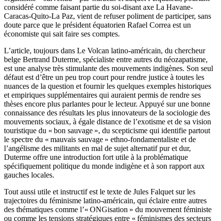
considéré comme faisant partie du soi-disant axe La Havane-
Caracas-Quito-La Paz, vient de refuser poliment de participer, sans
doute parce que le président équatorien Rafael Correa est un
économiste qui sait faire ses comptes.
L’article, toujours dans Le Volcan latino-américain, du chercheur
belge Bertrand Duterme, spécialiste entre autres du néozapatisme,
est une analyse très stimulante des mouvements indigènes. Son seul
défaut est d’être un peu trop court pour rendre justice à toutes les
nuances de la question et fournir les quelques exemples historiques
et empiriques supplémentaires qui auraient permis de rendre ses
thèses encore plus parlantes pour le lecteur. Appuyé sur une bonne
connaissance des résultats les plus innovateurs de la sociologie des
mouvements sociaux, à égale distance de l’exotisme et de sa vision
touristique du « bon sauvage », du scepticisme qui identifie partout
le spectre du « mauvais sauvage » ethno-fondamentaliste et de
l’angélisme des militants en mal de sujet alternatif pur et dur,
Duterme offre une introduction fort utile à la problématique
spécifiquement politique du monde indigène et à son rapport aux
gauches locales.
Tout aussi utile et instructif est le texte de Jules Falquet sur les
trajectoires du féminisme latino-américain, qui éclaire entre autres
des thématiques comme l’« ONGisation » du mouvement féministe
ou comme les tensions stratégiques entre « féminismes des secteurs