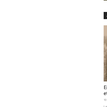
E
e
10
La