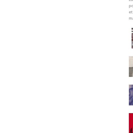
po
et
ma