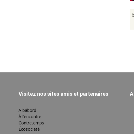
Visitez nos sites amis et partenaires
A
À bâbord
À l’encontre
Contretemps
Écosociété