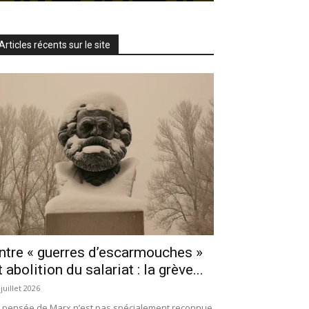
Articles récents sur le site
ntre « guerres d’escarmouches »
t abolition du salariat : la grève...
 juillet 2026
 pensée de Marx n’est pas spécialement reconnue