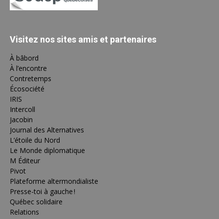
Visitez nos sites amis et partenaires
À bâbord
À l’encontre
Contretemps
Écosociété
IRIS
Intercoll
Jacobin
Journal des Alternatives
L’étoile du Nord
Le Monde diplomatique
M Éditeur
Pivot
Plateforme altermondialiste
Presse-toi à gauche !
Québec solidaire
Relations