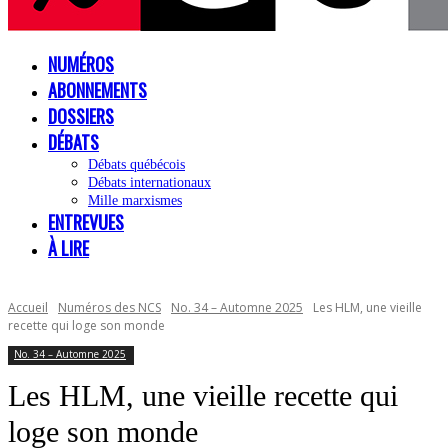
NUMÉROS
ABONNEMENTS
DOSSIERS
DÉBATS
Débats québécois
Débats internationaux
Mille marxismes
ENTREVUES
À LIRE
Accueil
Numéros des NCS
No. 34 – Automne 2025
Les HLM, une vieille
recette qui loge son monde
No. 34 – Automne 2025
Les HLM, une vieille recette qui
loge son monde