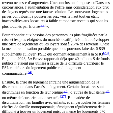
revenu ne cesse d’augmenter. Une conclusion s’impose : « Dans ces
circonstances, l’augmentation de l’offre sans considération aux prix
des loyers représente une fausse solution. Les nouveaux logements
privés contribuent à pousser les prix vers le haut tout en étant
inaccessibles aux locataires à faible et modeste revenus qui sont les
[22]
plus touchés par la crise
».
Pour répondre aux besoins des personnes les plus fragilisées par la
crise et les plus éloignées du marché locatif privé, il faut développer
une offre de logements où les loyers sont à 25 % des revenus. C’est
la meilleure utilisation possible que nous pouvons faire des 5 839
[23]
suppléments au loyer (PSL) qui dorment actuellement à la SHQ
.
En juillet 2023,
La Presse
rapportait déjà que 40 millions $ de fonds
publics n’étaient pas utilisés à cause de la difficulté d’attribuer le
PSL en dehors du logement public et du logement
[24]
communautaire
.
Ensuite, la crise du logement entraine une augmentation de la
discrimination dans l’accès au logement. Certains locataires sont
[25]
[26]
discriminés en fonction de leur origine
, d’autres de leur genre
[27]
ou même de leur orientation sexuelle
. En matière de
discrimination, les familles avec enfants, et en particulier les femmes
cheffes de famille monoparentale, témoignent régulièrement de la
difficulté à trouver un logement puisque même les logements 5 ½