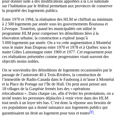
pour donner suite à des modifications apportées à la Loi nationale
sur l’habitation par le fédéral permettant aux provinces de conserver
la propriété des logements publics.
Entre 1970 et 1994, la réalisation des HLM se chiffrait au minimum
à 2 500 logements par année sous les gouvernements Bourassa et
Lévesque. Toutefois, quand les municipalités ont utilisé le
programme HLM pour compenser les démolitions liées à la
rénovation urbaine, la construction a explosé jusqu’à
5 000 logements par année. On a vu cette augmentation à Montréal
sous le maire Jean Drapeau entre 1970 et 1978 et à Québec sous le
maire Gilles Lamontagne entre 1969 et 1977. Cet engouement pour
ces réalisations présentées comme progressistes visait souvent des
objectifs moins nobles.
On se souviendra des démolitions de logements occasionnées par le
passage de l’autoroute 40 à Trois-Rivières, la construction de
l’immeuble de Radio-Canada dans le Faubourg à m’lasse à Montréal
et la Place du Portage sur l’île de Hull. On peut aussi penser aux
18 villages de la Gaspésie fermés lors des « opérations
relocalisation ». Dans chaque cas, afin d’éviter les protestations, on a
invité toutes les personnes déplacées à venir vivre dans des HLM
tout neufs à un loyer très bas. C’est donc la réponse aux besoins de
ces populations qui a donné naissance aux logements publics qui
[9]
garantissaient un droit au logement pour tous et toutes
.