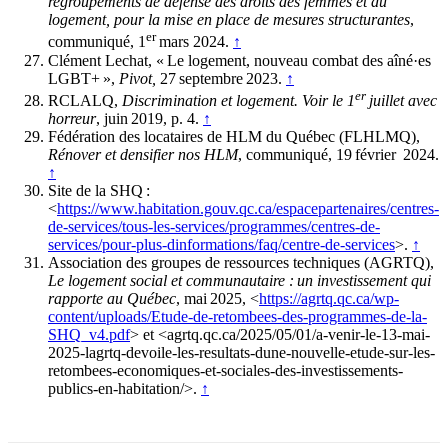
regroupements de défense des droits des femmes et du
logement, pour la mise en place de mesures structurantes
,
er
communiqué, 1
mars 2024.
↑
Clément Lechat, « Le logement, nouveau combat des aîné·es
LGBT+ »,
Pivot,
27 septembre 2023.
↑
er
RCLALQ,
Discrimination et logement. Voir le 1
juillet avec
horreur
, juin 2019, p. 4.
↑
Fédération des locataires de HLM du Québec (FLHLMQ),
Rénover et densifier nos HLM
, communiqué, 19 février 2024.
↑
Site de la SHQ :
<
https://www.habitation.gouv.qc.ca/espacepartenaires/centres-
de-services/tous-les-services/programmes/centres-de-
services/pour-plus-dinformations/faq/centre-de-services
>.
↑
Association des groupes de ressources techniques (AGRTQ),
Le logement social et communautaire : un investissement qui
rapporte au Québec
, mai 2025, <
https://agrtq.qc.ca/wp-
content/uploads/Etude-de-retombees-des-programmes-de-la-
SHQ_v4.pdf
> et <agrtq.qc.ca/2025/05/01/a-venir-le-13-mai-
2025-lagrtq-devoile-les-resultats-dune-nouvelle-etude-sur-les-
retombees-economiques-et-sociales-des-investissements-
publics-en-habitation/>.
↑