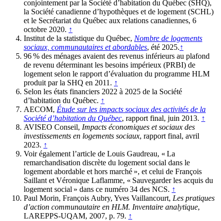
conjointement par la Société d’habitation du Québec (SHQ),
la Société canadienne d’hypothèques et de logement (SCHL)
et le Secrétariat du Québec aux relations canadiennes, 6
octobre 2020.
↑
Institut de la statistique du Québec,
Nombre de logements
sociaux, communautaires et abordables
, été 2025.
↑
96 % des ménages avaient des revenus inférieurs au plafond
de revenu déterminant les besoins impérieux (PRBI) de
logement selon le rapport d’évaluation du programme HLM
produit par la SHQ en 2011.
↑
Selon les états financiers 2022 à 2025 de la Société
d’habitation du Québec.
↑
AECOM,
Étude sur les impacts sociaux des activités de la
Société d’habitation du Québec
, rapport final, juin 2013.
↑
AVISEO Conseil,
Impacts économiques et sociaux des
investissements en logements sociaux
, rapport final, avril
2023.
↑
Voir également l’article de Louis Gaudreau, « La
remarchandisation discrète du logement social dans le
logement abordable et hors marché », et celui de François
Saillant et Véronique Laflamme, « Sauvegarder les acquis du
logement social » dans ce numéro 34 des NCS.
↑
Paul Morin, François Aubry, Yves Vaillancourt,
Les pratiques
d’action communautaire en HLM. Inventaire analytique
,
LAREPPS-UQAM, 2007, p. 79.
↑