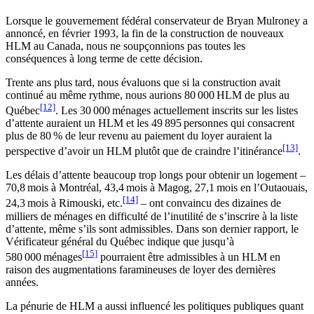
Lorsque le gouvernement fédéral conservateur de Bryan Mulroney a
annoncé, en février 1993, la fin de la construction de nouveaux
HLM au Canada, nous ne soupçonnions pas toutes les
conséquences à long terme de cette décision.
Trente ans plus tard, nous évaluons que si la construction avait
continué au même rythme, nous aurions 80 000 HLM de plus au
[12]
Québec
. Les 30 000 ménages actuellement inscrits sur les listes
d’attente auraient un HLM et les 49 895 personnes qui consacrent
plus de 80 % de leur revenu au paiement du loyer auraient la
[13]
perspective d’avoir un HLM plutôt que de craindre l’itinérance
.
Les délais d’attente beaucoup trop longs pour obtenir un logement –
70,8 mois à Montréal, 43,4 mois à Magog, 27,1 mois en l’Outaouais,
[14]
24,3 mois à Rimouski, etc.
– ont convaincu des dizaines de
milliers de ménages en difficulté de l’inutilité de s’inscrire à la liste
d’attente, même s’ils sont admissibles. Dans son dernier rapport, le
Vérificateur général du Québec indique que jusqu’à
[15]
580 000 ménages
pourraient être admissibles à un HLM en
raison des augmentations faramineuses de loyer des dernières
années.
La pénurie de HLM a aussi influencé les politiques publiques quant