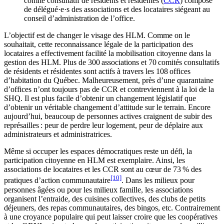
comité consultatif de résidents et résidentes (
CCR
) composé
de délégué·e·s des associations et des locataires siégeant au
conseil d’administration de l’office.
L’objectif est de changer le visage des HLM. Comme on le
souhaitait, cette reconnaissance légale de la participation des
locataires a effectivement facilité la mobilisation citoyenne dans la
gestion des HLM. Plus de 300 associations et 70 comités consultatifs
de résidents et résidentes sont actifs à travers les 108 offices
d’habitation du Québec. Malheureusement, près d’une quarantaine
d’offices n’ont toujours pas de CCR et contreviennent à la loi de la
SHQ. Il est plus facile d’obtenir un changement législatif que
d’obtenir un véritable changement d’attitude sur le terrain. Encore
aujourd’hui, beaucoup de personnes actives craignent de subir des
représailles : peur de perdre leur logement, peur de déplaire aux
administrateurs et administratrices.
Même si occuper les espaces démocratiques reste un défi, la
participation citoyenne en HLM est exemplaire. Ainsi, les
associations de locataires et les CCR sont au cœur de 73 % des
[10]
pratiques d’action communautaire
. Dans les milieux pour
personnes âgées ou pour les milieux famille, les associations
organisent l’entraide, des cuisines collectives, des clubs de petits
déjeuners, des repas communautaires, des bingos, etc. Contrairement
à une croyance populaire qui peut laisser croire que les coopératives