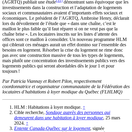
[31]
(AGRTQ) publiait une étude
démontrant sans équivoque que les
investissements dans la construction et l’adaptation de logements
sociaux et communautaires avaient d’importants effets sociaux et
économiques. Le président de l’AGRTQ, Ambroise Henry, déclarait
lors du dévoilement de l’étude que « dans une chaîne, c’est le
maillon le plus faible qu’il faut réparer si on ne veut pas que la
chaîne brise ». Les locataires inscrits sur les listes d’attente des
offices sont ce maillon à consolider. Un nouveau programme HLM
qui ciblerait ces ménages aurait un effet domino sur l’ensemble des
besoins en logement. Résorber la crise du logement ne rime donc
pas avec une construction massive de tous les types de logements,
mais plutôt une concentration des investissements publics vers des
logements publics qui seront abordables dès le jour 1 et pour
toujours !
Par
Patricia Viannay et Robert Pilon, r
espectivement
coordonnatrice et organisateur communautaire de la Fédération des
locataires d’habitations à loyer modique du Québec (FLHLMQ)
HLM : Habitations à loyer modique.
↑
Cible recherche,
Sondage auprès des personnes qui
demeurent dans une habitation à loyer modique
, 25 mars
2024.
↑
Entente Canada-Québec sur le logement
, signée