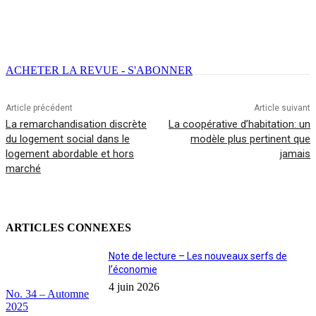
Facebook
X
Email
Imprimer
ACHETER LA REVUE - S'ABONNER
Article précédent
Article suivant
La remarchandisation discrète
La coopérative d’habitation: un
du logement social dans le
modèle plus pertinent que
logement abordable et hors
jamais
marché
ARTICLES CONNEXES
Note de lecture – Les nouveaux serfs de
l’économie
4 juin 2026
No. 34 – Automne
2025