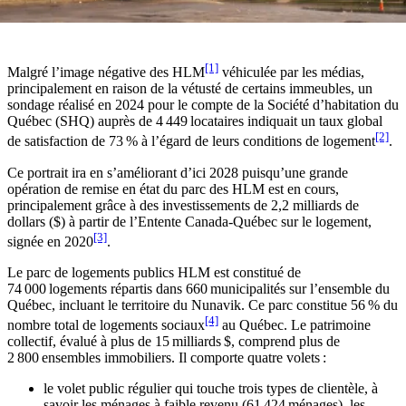
[1]
Malgré l’image négative des HLM
véhiculée par les médias,
principalement en raison de la vétusté de certains immeubles, un
sondage réalisé en 2024 pour le compte de la Société d’habitation du
Québec (SHQ) auprès de 4 449 locataires indiquait un taux global
[2]
de satisfaction de 73 % à l’égard de leurs conditions de logement
.
Ce portrait ira en s’améliorant d’ici 2028 puisqu’une grande
opération de remise en état du parc des HLM est en cours,
principalement grâce à des investissements de 2,2 milliards de
dollars ($) à partir de l’Entente Canada-Québec sur le logement,
[3]
signée en 2020
.
Le parc de logements publics HLM est constitué de
74 000 logements répartis dans 660 municipalités sur l’ensemble du
Québec, incluant le territoire du Nunavik. Ce parc constitue 56 % du
[4]
nombre total de logements sociaux
au Québec. Le patrimoine
collectif, évalué à plus de 15 milliards $, comprend plus de
2 800 ensembles immobiliers. Il comporte quatre volets :
le volet public régulier qui touche trois types de clientèle, à
savoir les ménages à faible revenu (61 424 ménages), les