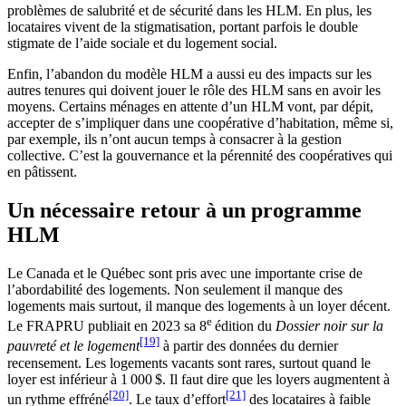
problèmes de salubrité et de sécurité dans les HLM. En plus, les
locataires vivent de la stigmatisation, portant parfois le double
stigmate de l’aide sociale et du logement social.
Enfin, l’abandon du modèle HLM a aussi eu des impacts sur les
autres tenures qui doivent jouer le rôle des HLM sans en avoir les
moyens. Certains ménages en attente d’un HLM vont, par dépit,
accepter de s’impliquer dans une coopérative d’habitation, même si,
par exemple, ils n’ont aucun temps à consacrer à la gestion
collective. C’est la gouvernance et la pérennité des coopératives qui
en pâtissent.
Un nécessaire retour à un programme
HLM
Le Canada et le Québec sont pris avec une importante crise de
l’abordabilité des logements. Non seulement il manque des
logements mais surtout, il manque des logements à un loyer décent.
e
Le FRAPRU publiait en 2023 sa 8
édition du
Dossier noir sur la
[19]
pauvreté et le logement
à partir des données du dernier
recensement. Les logements vacants sont rares, surtout quand le
loyer est inférieur à 1 000 $. Il faut dire que les loyers augmentent à
[20]
[21]
un rythme effréné
. Le taux d’effort
des locataires à faible