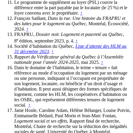
Le programme de supplément au loyer (PSL) couvre la
différence entre la part payable par le locataire (le 25 %) et le
loyer convenu avec le propriétaire.
↑
François Saillant,
Dans la rue. Une histoire du FRAPRU
et
des luttes pour le logement au Québec
, Montréal, Écosociété,
2024.
↑
FRAPRU,
Dossier noir. Logement et pauvreté au Québec
,
e
8
édition, septembre 2023, p. 4.
↑
Société d’habitation du Québec,
Liste d’attente des HLM au
31 décembre 2023
.
↑
Rapport du Vérificateur général du Québec à l’Assemblée
nationale pour l’année 2024-2025
, mai 2025.
↑
Dans le domaine de l’habitation, le terme « tenure » fait
référence au mode d’occupation du logement par un ménage
ou une personne, indiquant si l’occupant est propriétaire de
son logement, locataire, ou bénéficie d’un droit d’usage et
d’habitation. Il peut aussi désigner des formes spécifiques de
logement, comme les HLM, les coopératives d’habitation ou
les OSBL, qui représentent différentes tenures de logement
social.
↑
Janie Houle, Caroline Adam, Hélène Bélanger, Louise Potvin,
Emmanuelle Bédard, Paul Morin et Jean-Marc Fontan,
Logement social et ses effets
, Rapport final de recherche,
Montréal, Chaire de recherche sur la réduction des inégalités
sociales de santé, Université du Québec à Montréal,