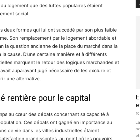
du logement que des luttes populaires étaient
gement social.
es deux formes qui lui ont succédé par son plus faible
isme. Son remplacement par le logement abordable et
an la question ancienne de la place du marché dans la
la cause. D’une certaine manière et à différents
ielles marquent le retour des logiques marchandes et
 avait auparavant jugé nécessaire de les exclure et
rir une alternative.
é rentière pour le capital
E
e
10
emps au cœur des débats concernant sa capacité à
La
opulation. Ces débats ont gagné en importance au
po
ns de vie dans les villes industrielles étaient
et
atisfaction grandissantes, au point où les pouvoirs