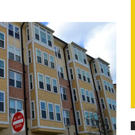
du
socialisme