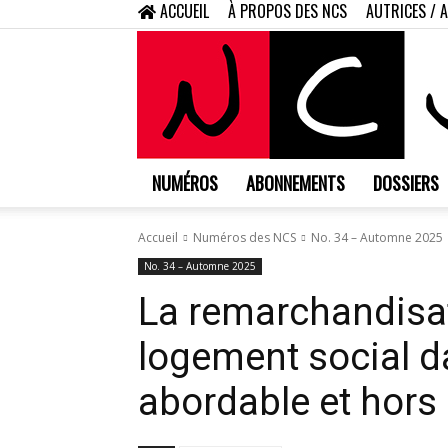
ACCUEIL
À PROPOS DES NCS
AUTRICES / 
NUMÉROS
ABONNEMENTS
DOSSIERS
Accueil
Numéros des NCS
No. 34 – Automne 2025
No. 34 – Automne 2025
La remarchandisat
logement social d
abordable et hor