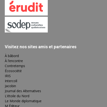
Visitez nos sites amis et partenaires
À bâbord
À l’encontre
Contretemps
Écosociété
IRIS
Intercoll
Jacobin
Journal des Alternatives
L’étoile du Nord
Le Monde diplomatique
M Éditeur