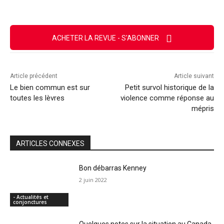
ACHETER LA REVUE - S'ABONNER
Article précédent
Article suivant
Le bien commun est sur
Petit survol historique de la
toutes les lèvres
violence comme réponse au
mépris
ARTICLES CONNEXES
Bon débarras Kenney
2 juin 2022
- Actualités et
conjonctures
Quelques notes sur la situation au Canada