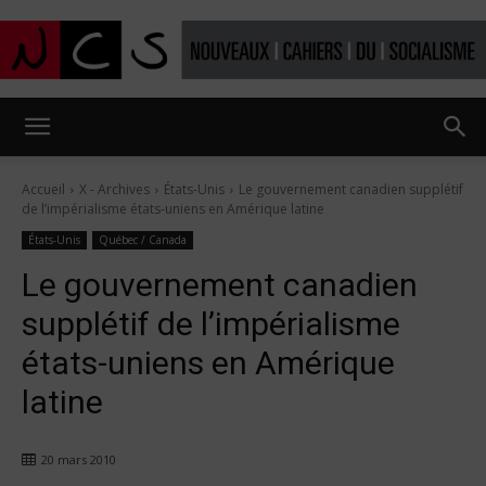
Nouveaux
Accueil
X - Archives
États-Unis
Le gouvernement canadien supplétif
de l’impérialisme états-uniens en Amérique latine
Cahiers
États-Unis
Québec / Canada
Le gouvernement canadien
supplétif de l’impérialisme
du
états-uniens en Amérique
latine
socialisme
20 mars 2010