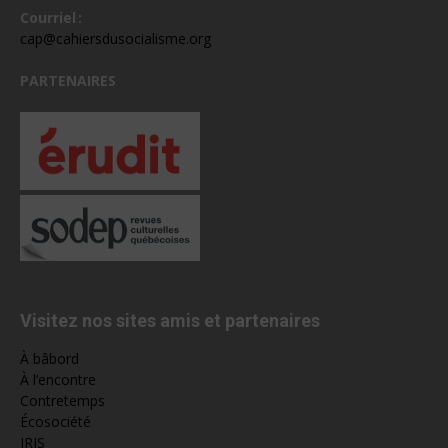
Courriel :
cap@cahiersdusocialisme.org
PARTENAIRES
Visitez nos sites amis et partenaires
À bâbord
À l’encontre
Contretemps
Écosociété
IRIS