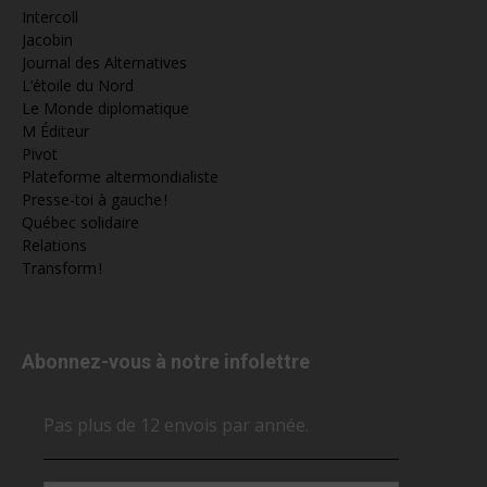
Intercoll
Jacobin
Journal des Alternatives
L’étoile du Nord
Le Monde diplomatique
M Éditeur
Pivot
Plateforme altermondialiste
Presse-toi à gauche !
Québec solidaire
Relations
Transform !
Abonnez-vous à notre infolettre
Pas plus de 12 envois par année.