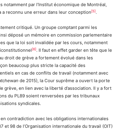
usés notamment par l’Institut économique de Montréal,
[5]
da a reconnu une erreur dans leur conception
.
vastement critiqué. Un groupe comptant parmi les
a ainsi déposé un mémoire en commission parlementaire
es que la loi soit invalidée par les cours, notamment
[6]
iconstitutionnel
. Il faut en effet garder en tête que le
au droit de grève a fortement évolué dans les
çon beaucoup plus stricte la capacité des
tiels en cas de conflits de travail (notamment avec
atchewan
de 2015), la Cour suprême a ouvert la porte
 grève, en lien avec la liberté d’association. Il y a fort
tions du PL89 soient renversées par les tribunaux
isations syndicales.
 en contradiction avec les obligations internationales
et 98 de l’Organisation internationale du travail (OIT)