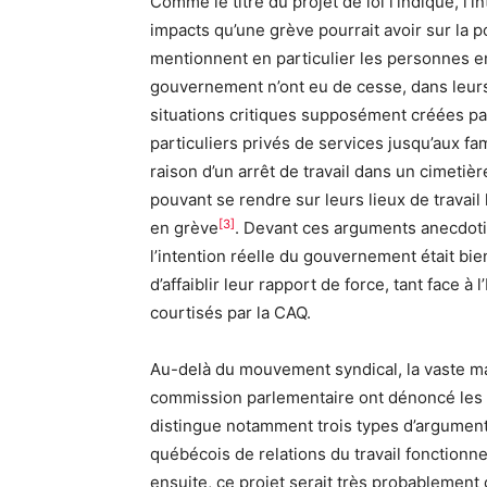
Comme le titre du projet de loi l’indique, l’
impacts qu’une grève pourrait avoir sur la p
mentionnent en particulier les personnes en
gouvernement n’ont eu de cesse, dans leurs
situations critiques supposément créées pa
particuliers privés de services jusqu’aux f
raison d’un arrêt de travail dans un cimetiè
pouvant se rendre sur leurs lieux de travail
[3]
en grève
. Devant ces arguments anecdotiq
l’intention réelle du gouvernement était bien
d’affaiblir leur rapport de force, tant face 
courtisés par la CAQ.
Au-delà du mouvement syndical, la vaste ma
commission parlementaire ont dénoncé les 
distingue notamment trois types d’arguments 
québécois de relations du travail fonctionne 
ensuite, ce projet serait très probablemen