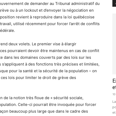
gouvernement de demander au Tribunal administratif du
e grève ou à un lockout et d’envoyer la négociation en
sposition revient à reproduire dans la loi québécoise
travail, utilisé récemment pour forcer l’arrêt de conflits
fédérale.
end deux volets. Le premier vise à élargir
ces pourraient devoir être maintenus en cas de conflit
nte dans les domaines couverts par des lois sur les
 s’appliquent à des fonctions très précises et limitées,
sque pour la santé et la sécurité de la population – on
 ces lois pour limiter le droit de grève des
E
e
10
n de la notion très floue de « sécurité sociale,
La
ulation. Celle-ci pourrait être invoquée pour forcer
po
façon beaucoup plus large que dans le cadre des
et