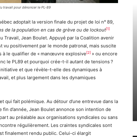
du travail pour dénoncer le PL-89
bec adoptait la version finale du projet de loi n° 89,
[1]
ns de la population en cas de grève ou de lock­out
du Travail, Jean Boulet. Appuyé par la Coalition avenir
est vu positivement par le monde patronal, mais suscite
[2]
s à le qualifier de « manœuvre explosive
» ou encore
nc le PL89 et pourquoi crée-t-il autant de tensions ?
 initiative et que révèle-t-elle des dynamiques à
avail, et plus largement dans les dynamiques
et qui fait polémique. Au détour d’une entrevue dans la
e fin d’année, Jean Boulet annonce son intention de
t part au préalable aux organisations syndicales ou sans
rencontre régulièrement. Les craintes syndicales sont
st finalement rendu public. Celui-ci élargit