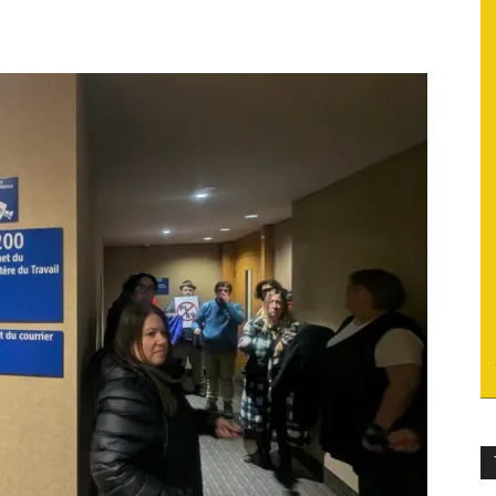
du
socialisme