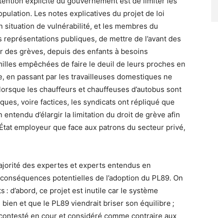
intention explicite du gouvernement est de limiter les
opulation. Les notes explicatives du projet de loi
 situation de vulnérabilité, et les membres du
 représentations publiques, de mettre de l’avant des
r des grèves, depuis des enfants à besoins
amilles empêchées de faire le deuil de leurs proches en
re, en passant par les travailleuses domestiques ne
 lorsque les chauffeurs et chauffeuses d’autobus sont
ues, voire factices, les syndicats ont répliqué que
 entendu d’élargir la limitation du droit de grève afin
à l’État employeur que face aux patrons du secteur privé,
jorité des expertes et experts entendus en
conséquences potentielles de l’adoption du PL89. On
: d’abord, ce projet est inutile car le système
bien et que le PL89 viendrait briser son équilibre ;
t contesté en cour et considéré comme contraire aux