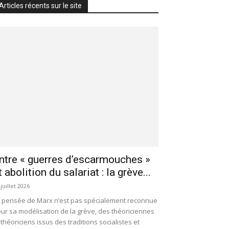
Articles récents sur le site
ntre « guerres d’escarmouches »
t abolition du salariat : la grève...
 juillet 2026
 pensée de Marx n’est pas spécialement reconnue
ur sa modélisation de la grève, des théoriciennes
 théoriciens issus des traditions socialistes et