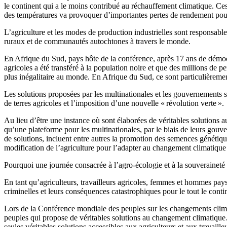
le continent qui a le moins contribué au réchauffement climatique. Ce
des températures va provoquer d’importantes pertes de rendement pour 
L’agriculture et les modes de production industrielles sont responsabl
ruraux et de communautés autochtones à travers le monde.
En Afrique du Sud, pays hôte de la conférence, après 17 ans de démocra
agricoles a été transféré à la population noire et que des millions de pe
plus inégalitaire au monde. En Afrique du Sud, ce sont particulièrement
Les solutions proposées par les multinationales et les gouvernements s
de terres agricoles et l’imposition d’une nouvelle « révolution verte ».
Au lieu d’être une instance où sont élaborées de véritables solutions 
qu’une plateforme pour les multinationales, par le biais de leurs gou
de solutions, incluent entre autres la promotion des semences génétiq
modification de l’agriculture pour l’adapter au changement climatiqu
Pourquoi une journée consacrée à l’agro-écologie et à la souveraineté 
En tant qu’agriculteurs, travailleurs agricoles, femmes et hommes paysa
criminelles et leurs conséquences catastrophiques pour le tout le conti
Lors de la Conférence mondiale des peuples sur les changements climat
peuples qui propose de véritables solutions au changement climatique…
seules véritables solutions accessibles aux agriculteurs et aux travaill