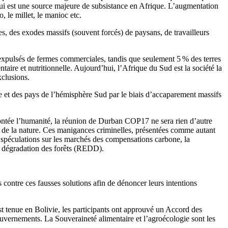
qui est une source majeure de subsistance en Afrique. L’augmentation
 le millet, le manioc etc.
es, des exodes massifs (souvent forcés) de paysans, de travailleurs
e expulsés de fermes commerciales, tandis que seulement 5 % des terres
ntaire et nutritionnelle. Aujourd’hui, l’Afrique du Sud est la société la
xclusions.
ue et des pays de l’hémisphère Sud par le biais d’accaparement massifs
frontée l’humanité, la réunion de Durban COP17 ne sera rien d’autre
e de la nature. Ces manigances criminelles, présentées comme autant
 spéculations sur les marchés des compensations carbone, la
a dégradation des forêts (REDD).
 contre ces fausses solutions afin de dénoncer leurs intentions
t tenue en Bolivie, les participants ont approuvé un Accord des
uvernements. La Souveraineté alimentaire et l’agroécologie sont les