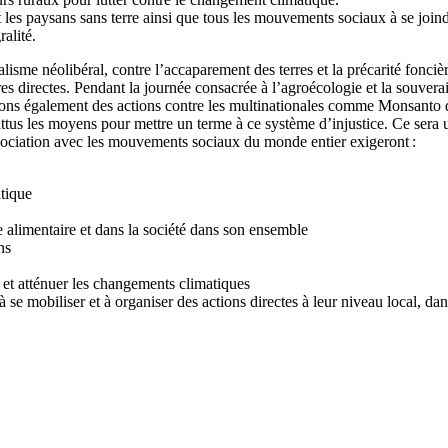
et les paysans sans terre ainsi que tous les mouvements sociaux à se jo
alité.
isme néolibéral, contre l’accaparement des terres et la précarité foncière
res directes. Pendant la journée consacrée à l’agroécologie et la souvera
rons également des actions contre les multinationales comme Monsanto qu
s les moyens pour mettre un terme à ce système d’injustice. Ce sera un
 association avec les mouvements sociaux du monde entier exigeront :
tique
 alimentaire et dans la société dans son ensemble
ns
 et atténuer les changements climatiques
e mobiliser et à organiser des actions directes à leur niveau local, dan