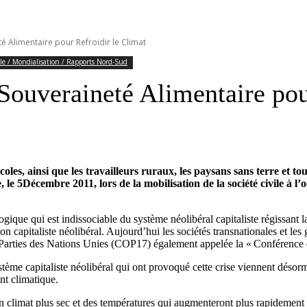
é Alimentaire pour Refroidir le Climat
le / Mondialisation / Rapports Nord-Sud
 Souveraineté Alimentaire pou
oles, ainsi que les travailleurs ruraux, les paysans sans terre et 
 le 5Décembre 2011, lors de la mobilisation de la société civile à 
ique qui est indissociable du système néolibéral capitaliste régissant l
on capitaliste néolibéral. Aujourd’hui les sociétés transnationales et le
Parties des Nations Unies (COP17) également appelée la « Conférence d
tème capitaliste néolibéral qui ont provoqué cette crise viennent désorm
nt climatique.
un climat plus sec et des températures qui augmenteront plus rapidement 