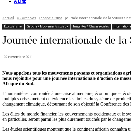
À LIRE
Accueil
X - Archives
Écosocialisme
Journée internationale de la Souverainet
Écosocialisme
Gauche / Mouvements sociaux
Inégalités / Classes sociales
Internationa
Journée internationale de la
20 novembre 2011
Nous appelons tous les mouvements paysans et organisations agric
nous rejoindre pour une journée internationale d’action de masse,
Afrique du Sud.
L’humanité est confrontée à une crise alimentaire, économique et écolog
multiples crises mettent en évidence les limites du système de producti
changement climatique, détournant de son objectif la Conférence des 
Les élites du monde financier, les gouvernements occidentaux et le sys
en particulier, seront parmi les plus durement touchés par le changeme
Les études scientifiques montrent que le continent africain connaîtra 