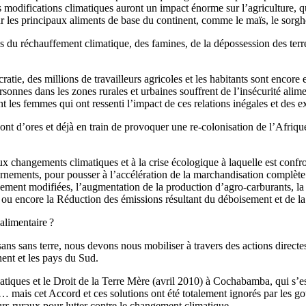
s modifications climatiques auront un impact énorme sur l’agriculture, 
les principaux aliments de base du continent, comme le maïs, le sorgho,
es du réchauffement climatique, des famines, de la dépossession des terr
tie, des millions de travailleurs agricoles et les habitants sont encor
rsonnes dans les zones rurales et urbaines souffrent de l’insécurité alime
 les femmes qui ont ressenti l’impact de ces relations inégales et des e
ont d’ores et déjà en train de provoquer une re-colonisation de l’Afriq
aux changements climatiques et à la crise écologique à laquelle est con
vernements, pour pousser à l’accélération de la marchandisation complèt
uement modifiées, l’augmentation de la production d’agro-carburants, la
e ou encore la Réduction des émissions résultant du déboisement et de l
alimentaire ?
ns sans terre, nous devons nous mobiliser à travers des actions directes
nent et les pays du Sud.
iques et le Droit de la Terre Mère (avril 2010) à Cochabamba, qui s’es
 mais cet Accord et ces solutions ont été totalement ignorés par les go
eurs ruraux pour lutter contre le changement climatique.