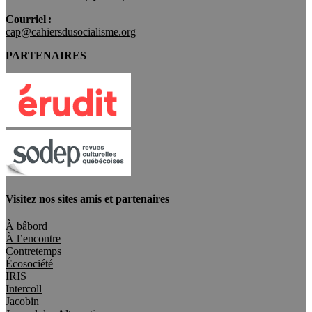
Courriel :
cap@cahiersdusocialisme.org
PARTENAIRES
Visitez nos sites amis et partenaires
À bâbord
À l’encontre
Contretemps
Écosociété
IRIS
Intercoll
Jacobin