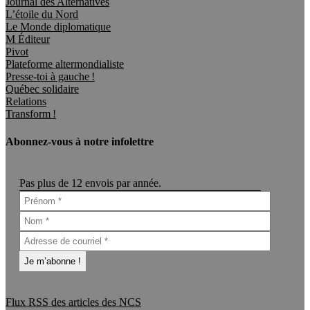
Journal des Alternatives
L’étoile du Nord
Le Monde diplomatique
M Éditeur
Pivot
Plateforme altermondialiste
Presse-toi à gauche !
Québec solidaire
Relations
Transform !
Abonnez-vous à notre infolettre
Pas plus de 12 envois par année.
Flux RSS des articles des NCS