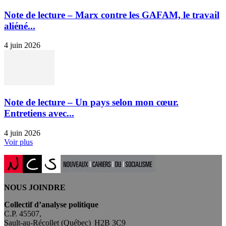
Note de lecture – Marx contre les GAFAM, le travail
aliéné...
4 juin 2026
Note de lecture – Un pays selon mon cœur.
Entretiens avec...
4 juin 2026
Voir plus
NOUS JOINDRE
Collectif d’analyse politique
C.P. 45507,
Sault-au-Récollet (Québec) H2B 3C9