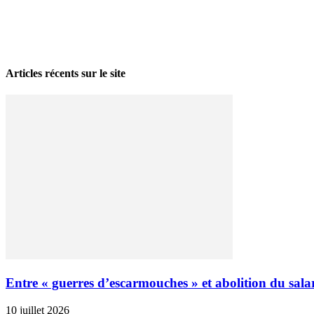
La grève politique et sociale – No 35, printemps 2026
28 avril 2026
Articles récents sur le site
Entre « guerres d’escarmouches » et abolition du salari
10 juillet 2026