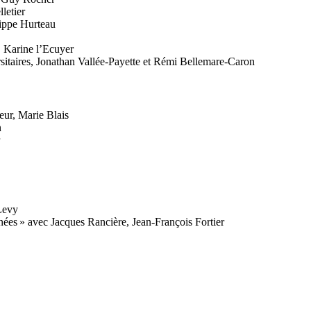
letier
lippe Hurteau
, Karine l’Ecuyer
rsitaires, Jonathan Vallée-Payette et Rémi Bellemare-Caron
eur, Marie Blais
n
Levy
nées » avec Jacques Rancière, Jean-François Fortier