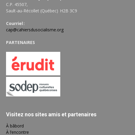
C.P. 45507,
Sault-au-Récollet (Québec) H2B 3C9
Courriel :
cap@cahiersdusocialisme.org
PARTENAIRES
Visitez nos sites amis et partenaires
À bâbord
À l’encontre