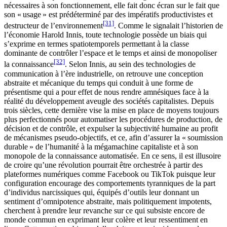
nécessaires à son fonctionnement, elle fait donc écran sur le fait que
son « usage » est prédéterminé par des impératifs productivistes et
[31]
destructeur de l’environnement
. Comme le signalait l’historien de
l’économie Harold Innis, toute technologie possède un biais qui
s’exprime en termes spatiotemporels permettant à la classe
dominante de contrôler l’espace et le temps et ainsi de monopoliser
[32]
la connaissance
. Selon Innis, au sein des technologies de
communication à l’ère industrielle, on retrouve une conception
abstraite et mécanique du temps qui conduit à une forme de
présentisme qui a pour effet de nous rendre amnésiques face à la
réalité du développement aveugle des sociétés capitalistes. Depuis
trois siècles, cette dernière vise la mise en place de moyens toujours
plus perfectionnés pour automatiser les procédures de production, de
décision et de contrôle, et expulser la subjectivité humaine au profit
de mécanismes pseudo-objectifs, et ce, afin d’assurer la « soumission
durable » de l’humanité à la mégamachine capitaliste et à son
monopole de la connaissance automatisée. En ce sens, il est illusoire
de croire qu’une révolution pourrait être orchestrée à partir des
plateformes numériques comme Facebook ou TikTok puisque leur
configuration encourage des comportements tyranniques de la part
d’individus narcissiques qui, équipés d’outils leur donnant un
sentiment d’omnipotence abstraite, mais politiquement impotents,
cherchent à prendre leur revanche sur ce qui subsiste encore de
monde commun en exprimant leur colère et leur ressentiment en