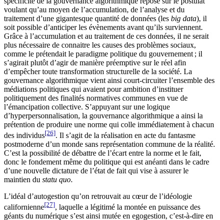
spécificité de la gouvernance algorithmique repose sur le postulat
voulant qu’au moyen de l’accumulation, de l’analyse et du
traitement d’une gigantesque quantité de données (les
big data
), il
soit possible d’anticiper les évènements avant qu’ils surviennent.
Grâce à l’accumulation et au traitement de ces données, il ne serait
plus nécessaire de connaitre les causes des problèmes sociaux,
comme le prétendait le paradigme politique du gouvernement ; il
s’agirait plutôt d’agir de manière préemptive sur le réel afin
d’empêcher toute transformation structurelle de la société. La
gouvernance algorithmique vient ainsi court-circuiter l’ensemble des
médiations politiques qui avaient pour ambition d’instituer
politiquement des finalités normatives communes en vue de
l’émancipation collective. S’appuyant sur une logique
d’hyperpersonnalisation, la gouvernance algorithmique a ainsi la
prétention de produire une norme qui colle immédiatement à chacun
[26]
des individus
. Il s’agit de la réalisation en acte du fantasme
postmoderne d’un monde sans représentation commune de la réalité.
C’est la possibilité de débattre de l’écart entre la norme et le fait,
donc le fondement même du politique qui est anéanti dans le cadre
d’une nouvelle dictature de l’état de fait qui vise à assurer le
maintien du
statu quo
.
L’idéal d’autogestion qu’on retrouvait au cœur de l’idéologie
[27]
californienne
, laquelle a légitimé la montée en puissance des
géants du numérique s’est ainsi mutée en egogestion, c’est-à-dire en