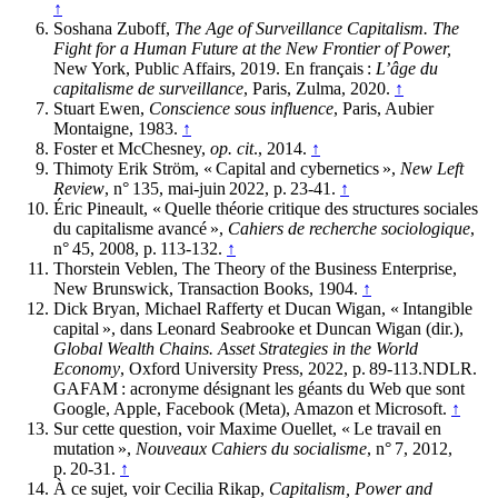
↑
Soshana Zuboff,
The Age of Surveillance Capitalism. The
Fight for a Human Future at the New Frontier of Power,
New York, Public Affairs, 2019. En français :
L’âge du
capitalisme de surveillance
, Paris, Zulma, 2020.
↑
Stuart Ewen,
Conscience sous influence
, Paris, Aubier
Montaigne, 1983.
↑
Foster et McChesney,
op. cit
., 2014.
↑
Thimoty Erik Ström, « Capital and cybernetics »,
New Left
Review
, n° 135, mai-juin 2022, p. 23-41.
↑
Éric Pineault, « Quelle théorie critique des structures sociales
du capitalisme avancé »,
Cahiers de recherche sociologique
,
n° 45, 2008, p. 113-132.
↑
Thorstein Veblen, The Theory of the Business Enterprise,
New Brunswick, Transaction Books, 1904.
↑
Dick Bryan, Michael Rafferty et Ducan Wigan, « Intangible
capital », dans Leonard Seabrooke et Duncan Wigan (dir.),
Global Wealth Chains. Asset Strategies in the World
Economy
, Oxford University Press, 2022, p. 89-113.NDLR.
GAFAM : acronyme désignant les géants du Web que sont
Google, Apple, Facebook (Meta), Amazon et Microsoft.
↑
Sur cette question, voir Maxime Ouellet, « Le travail en
mutation »,
Nouveaux Cahiers du socialisme
, n° 7, 2012,
p. 20-31.
↑
À ce sujet, voir Cecilia Rikap,
Capitalism, Power and