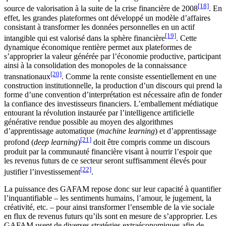
[18]
source de valorisation à la suite de la crise financière de 2008
. En
effet, les grandes plateformes ont développé un modèle d’affaires
consistant à transformer les données personnelles en un actif
[19]
intangible qui est valorisé dans la sphère financière
. Cette
dynamique économique rentière permet aux plateformes de
s’approprier la valeur générée par l’économie productive, participant
ainsi à la consolidation des monopoles de la connaissance
[20]
transnationaux
. Comme la rente consiste essentiellement en une
construction institutionnelle, la production d’un discours qui prend la
forme d’une convention d’interprétation est nécessaire afin de fonder
la confiance des investisseurs financiers. L’emballement médiatique
entourant la révolution instaurée par l’intelligence artificielle
générative rendue possible au moyen des algorithmes
d’apprentissage automatique (
machine learning
) et d’apprentissage
[21]
profond (
deep learning
)
doit être compris comme un discours
produit par la communauté financière visant à nourrir l’espoir que
les revenus futurs de ce secteur seront suffisamment élevés pour
[22]
justifier l’investissement
.
La puissance des GAFAM repose donc sur leur capacité à quantifier
l’inquantifiable – les sentiments humains, l’amour, le jugement, la
créativité, etc. – pour ainsi transformer l’ensemble de la vie sociale
en flux de revenus futurs qu’ils sont en mesure de s’approprier. Les
GAFAM usent de diverses stratégies extraéconomiques afin de