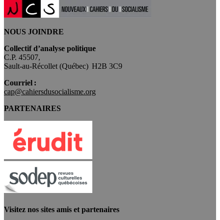
NOUS JOINDRE
Collectif d’analyse politique
C.P. 45507,
Sault-au-Récollet (Québec) H2B 3C9
Courriel :
cap@cahiersdusocialisme.org
PARTENAIRES
Visitez nos sites amis et partenaires