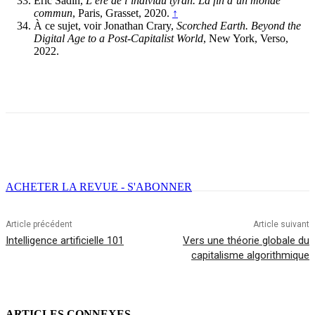
Éric Sadin,
L’ère de l’individu tyran. La fin d’un monde
commun
, Paris, Grasset, 2020.
↑
À ce sujet, voir Jonathan Crary,
Scorched Earth. Beyond the
Digital Age to a Post-Capitalist World
, New York, Verso,
2022.
Facebook
X
Email
Imprimer
ACHETER LA REVUE - S'ABONNER
Article précédent
Article suivant
Intelligence artificielle 101
Vers une théorie globale du
capitalisme algorithmique
ARTICLES CONNEXES