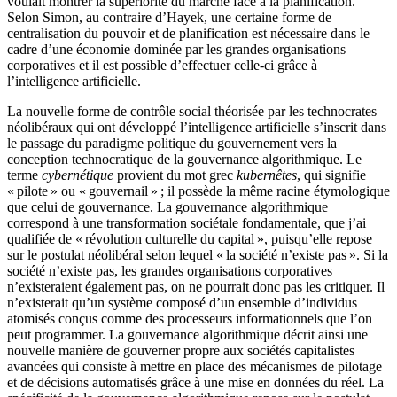
voulait montrer la supériorité du marché face à la planification.
Selon Simon, au contraire d’Hayek, une certaine forme de
centralisation du pouvoir et de planification est nécessaire dans le
cadre d’une économie dominée par les grandes organisations
corporatives et il est possible d’effectuer celle-ci grâce à
l’intelligence artificielle.
La nouvelle forme de contrôle social théorisée par les technocrates
néolibéraux qui ont développé l’intelligence artificielle s’inscrit dans
le passage du paradigme politique du gouvernement vers la
conception technocratique de la gouvernance algorithmique. Le
terme
cybernétique
provient du mot grec
kubernêtes
, qui signifie
« pilote » ou « gouvernail » ; il possède la même racine étymologique
que celui de gouvernance. La gouvernance algorithmique
correspond à une transformation sociétale fondamentale, que j’ai
qualifiée de « révolution culturelle du capital », puisqu’elle repose
sur le postulat néolibéral selon lequel « la société n’existe pas ». Si la
société n’existe pas, les grandes organisations corporatives
n’existeraient également pas, on ne pourrait donc pas les critiquer. Il
n’existerait qu’un système composé d’un ensemble d’individus
atomisés conçus comme des processeurs informationnels que l’on
peut programmer. La gouvernance algorithmique décrit ainsi une
nouvelle manière de gouverner propre aux sociétés capitalistes
avancées qui consiste à mettre en place des mécanismes de pilotage
et de décisions automatisés grâce à une mise en données du réel. La