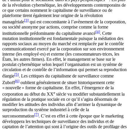
de la révolution cybernétique, les développements contemporains de
ce que certains nomment le capitalisme de surveillance ou de
plateforme tirent également leur origine de la révolution
[3]
managériale
qui est concomitante à l’avènement de la corporation,
ou société anonyme par actions, comprise comme la forme
[4]
institutionnelle prédominante du capitalisme avancé
. Cette
mutation institutionnelle est fondamentale puisque la médiation des
rapports sociaux au moyen du marché est remplacée par le contrôle
communicationnel exercé par la corporation sur son environnement
interne (les employé·es) et externe (les consommateurs·trices, les
États, les autres firmes). En effet, le management se base sur le
postulat cybernétique selon lequel l’organisation est un système de
circulation et de contrôle de l’information qui permet sa reproduction
[5]
élargie
. Les critiques du capitalisme de surveillance comme
[6]
Zuboff
oublient généralement de situer historiquement cette
« nouvelle » forme de capitalisme. En effet, l’émergence de la
e
corporation au début du XX
siècle va modifier substantiellement la
régulation de la pratique sociale en ce qu’il s’agira désormais de
modifier les attitudes des individus afin d’arrimer la dynamique de
surproduction du système industriel à celle de la
[7]
surconsommation
. C’est en effet à cette époque que le marketing
développera les techniques de surveillance des individus et de
captation de l’attention qui sont à l’origine des outils de profilage des