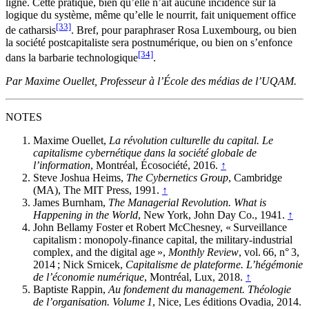
ligne. Cette pratique, bien qu’elle n’ait aucune incidence sur la
logique du système, même qu’elle le nourrit, fait uniquement office
[33]
de catharsis
. Bref, pour paraphraser Rosa Luxembourg, ou bien
la société postcapitaliste sera postnumérique, ou bien on s’enfonce
[34]
dans la barbarie technologique
.
Par Maxime Ouellet, Professeur à l’École des médias de l’UQAM.
NOTES
Maxime Ouellet,
La révolution culturelle du capital. Le
capitalisme cybernétique dans la société globale de
l’information
, Montréal, Écosociété, 2016.
↑
Steve Joshua Heims,
The Cybernetics Group
, Cambridge
(MA), The MIT Press, 1991.
↑
James Burnham,
The Managerial Revolution. What is
Happening in the World
, New York, John Day Co., 1941.
↑
John Bellamy Foster et Robert McChesney, « Surveillance
capitalism : monopoly-finance capital, the military-industrial
complex, and the digital age »,
Monthly Review
, vol. 66, n° 3,
2014 ; Nick Srnicek,
Capitalisme de plateforme. L’hégémonie
de l’économie numérique
, Montréal, Lux, 2018.
↑
Baptiste Rappin,
Au fondement du management. Théologie
de l’organisation. Volume 1
, Nice, Les éditions Ovadia, 2014.