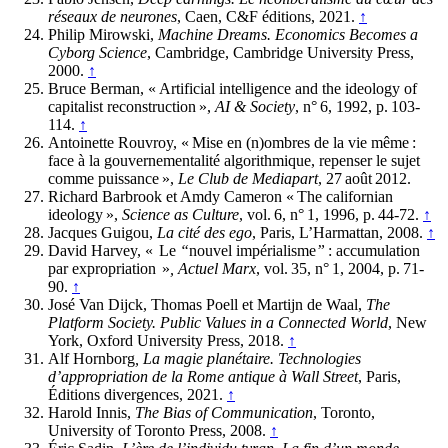
réseaux de neurones
, Caen, C&F éditions, 2021.
↑
Philip Mirowski,
Machine Dreams. Economics Becomes a
Cyborg Science
, Cambridge, Cambridge University Press,
2000.
↑
Bruce Berman, « Artificial intelligence and the ideology of
capitalist reconstruction »,
AI & Society
, n° 6, 1992, p. 103-
114.
↑
Antoinette Rouvroy, « Mise en (n)ombres de la vie même :
face à la gouvernementalité algorithmique, repenser le sujet
comme puissance »,
Le Club de Mediapart
, 27 août 2012.
Richard Barbrook et Amdy Cameron « The californian
ideology »,
Science as Culture
, vol. 6, n° 1, 1996, p. 44-72.
↑
Jacques Guigou,
La cité des ego
, Paris, L’Harmattan, 2008.
↑
David Harvey, «
Le
“
nouvel impérialisme
”
: accumulation
par expropriation
»
,
Actuel Marx
, vol. 35, n° 1, 2004, p. 71-
90.
↑
José Van Dijck, Thomas Poell et Martijn de Waal,
The
Platform Society. Public Values in a Connected World
, New
York, Oxford University Press, 2018.
↑
Alf Hornborg
, La magie planétaire. Technologies
d’appropriation de la Rome antique à Wall Street
, Paris,
Éditions divergences, 2021.
↑
Harold Innis,
The Bias of Communication
, Toronto,
University of Toronto Press, 2008.
↑