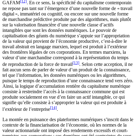
[12]
GAFAM
. En ce sens, la spécificité du capitalisme contemporain
ne repose pas tant sur l’émergence d’une nouvelle forme de « travail
digital », immatériel ou cognitif, ou encore sur une nouvelle forme
de marchandise prédictive produite par des algorithmes, mais plutôt
sur la valorisation financière d’une nouvelle classe d’actifs
intangibles que sont les données numériques. Le pouvoir de
capitalisation des géants du numérique s’appuie sur l’appropriation
de la valeur qui provient de l’économie productive, c’est-à-dire le
travail abstrait en langage marxien, lequel est produit à l’extérieur
des frontières légales de ces corporations. En termes marxiens, la
valeur d’une marchandise correspond à la représentation du temps
[13]
de reproduction de la force de travail
. Selon cette acception, il ne
fait aucun sens de parler de valeur d’un produit de la connaissance,
tel que l’information, les données numériques ou les algorithmes,
puisque le temps de reproduction d’une connaissance tend vers zéro.
Ainsi, la logique d’accumulation rentière du capitalisme numérique
consiste à restreindre l’accès à la connaissance commune qui est
produite socialement en vue d’en faire un actif intangible, ce qui
signifie qu’elle consiste à s’approprier la valeur qui est produite à
[14]
l’extérieur de l’entreprise
.
La montée en puissance des plateformes numériques s’inscrit dans le
contexte de la financiarisation de l’économie, où les normes de la
valeur actionnariale ont imposé des rendements excessifs et court-
termistes aux corporations ; ces dernières ont été contraintes de sous-