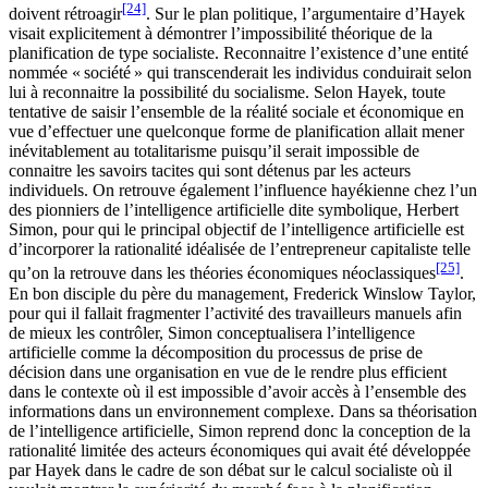
[24]
doivent rétroagir
. Sur le plan politique, l’argumentaire d’Hayek
visait explicitement à démontrer l’impossibilité théorique de la
planification de type socialiste. Reconnaitre l’existence d’une entité
nommée « société » qui transcenderait les individus conduirait selon
lui à reconnaitre la possibilité du socialisme. Selon Hayek, toute
tentative de saisir l’ensemble de la réalité sociale et économique en
vue d’effectuer une quelconque forme de planification allait mener
inévitablement au totalitarisme puisqu’il serait impossible de
connaitre les savoirs tacites qui sont détenus par les acteurs
individuels. On retrouve également l’influence hayékienne chez l’un
des pionniers de l’intelligence artificielle dite symbolique, Herbert
Simon, pour qui le principal objectif de l’intelligence artificielle est
d’incorporer la rationalité idéalisée de l’entrepreneur capitaliste telle
[25]
qu’on la retrouve dans les théories économiques néoclassiques
.
En bon disciple du père du management, Frederick Winslow Taylor,
pour qui il fallait fragmenter l’activité des travailleurs manuels afin
de mieux les contrôler, Simon conceptualisera l’intelligence
artificielle comme la décomposition du processus de prise de
décision dans une organisation en vue de le rendre plus efficient
dans le contexte où il est impossible d’avoir accès à l’ensemble des
informations dans un environnement complexe. Dans sa théorisation
de l’intelligence artificielle, Simon reprend donc la conception de la
rationalité limitée des acteurs économiques qui avait été développée
par Hayek dans le cadre de son débat sur le calcul socialiste où il