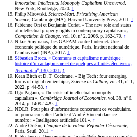
Innovation. Intellectual Monopoly Capitalism Uncovered
,
New York, Routledge, 2020.
↑
Philip Mirowski,
Science-Mart. Privatising American
Science
, Cambridge (MA), Harvard University Press, 2011.
↑
Fabienne Orsi et Benjamin Coriat, « The new role and status
of intellectual property rights in contemporary capitalism »,
Competition & Change
, vol. 10, n° 2, 2006, p. 162-179.
↑
Nikos Smyrnaios, Les GAFAM contre l’internet. Une
économie politique du numérique, Paris, Institut national de
l’audiovisuel (INA), 2017.
↑
Sébastien Broca, « Communs et capitalisme numérique :
histoire d’un antagonisme et de quelques affinités électives »,
o
Terminal
, n
130, 2021.
↑
Kean Birch et D. T. Cochrane, « Big Tech : four emerging
forms of digital rentiership »,
Science as Culture
, vol. 31, n° 1,
2022, p. 44-58.
↑
Ugo Pagano, « The crisis of intellectual monopoly
capitalism »,
Cambridge Journal of Economics
, vol. 38, n° 6,
2014, p. 1409-1429.
↑
NDLR. Pour plus d’informations concernant ce vocabulaire,
on pourra consulter l’article d’André Vincent dans ce
numéro : « Intelligence artificielle 101 ».
↑
André Orléan,
L’empire de la valeur. Refonder l’économie
,
Paris, Seuil, 2011.
↑
Pablo Jensen,
Deep earnings. Le néolibéralisme au cœur des