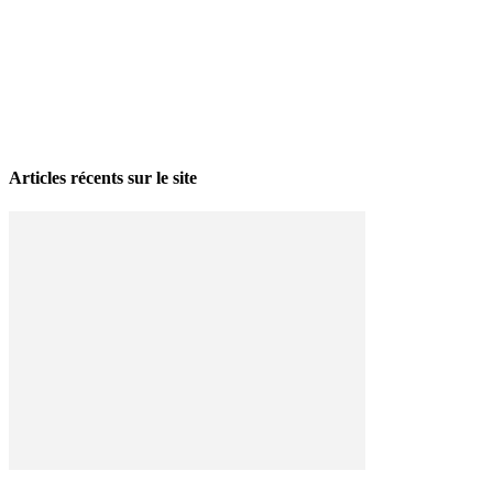
La grève politique et sociale – No 35, printemps 2026
28 avril 2026
Articles récents sur le site