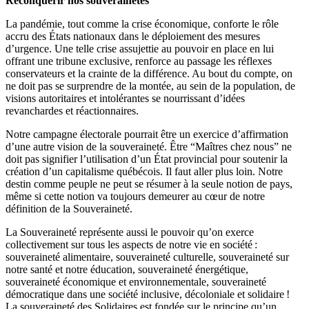
Reconquérir nos souverainetés
La pandémie, tout comme la crise économique, conforte le rôle
accru des États nationaux dans le déploiement des mesures
d’urgence. Une telle crise assujettie au pouvoir en place en lui
offrant une tribune exclusive, renforce au passage les réflexes
conservateurs et la crainte de la différence. Au bout du compte, on
ne doit pas se surprendre de la montée, au sein de la population, de
visions autoritaires et intolérantes se nourrissant d’idées
revanchardes et réactionnaires.
Notre campagne électorale pourrait être un exercice d’affirmation
d’une autre vision de la souveraineté. Être “Maîtres chez nous” ne
doit pas signifier l’utilisation d’un État provincial pour soutenir la
création d’un capitalisme québécois. Il faut aller plus loin. Notre
destin comme peuple ne peut se résumer à la seule notion de pays,
même si cette notion va toujours demeurer au cœur de notre
définition de la Souveraineté.
La Souveraineté représente aussi le pouvoir qu’on exerce
collectivement sur tous les aspects de notre vie en société :
souveraineté alimentaire, souveraineté culturelle, souveraineté sur
notre santé et notre éducation, souveraineté énergétique,
souveraineté économique et environnementale, souveraineté
démocratique dans une société inclusive, décoloniale et solidaire !
La souveraineté des Solidaires est fondée sur le principe qu’un