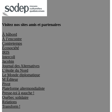
Visitez nos sites amis et partenaires
À bâbord
À l’encontre
Contretemps
Écosociété
IRIS
Intercoll
Jacobin
Journal des Alternatives
L’étoile du Nord
Le Monde diplomatique
M Éditeur
Pivot
Plateforme altermondialiste
Presse-toi à gauche !
Québec solidaire
Relations
Transform !