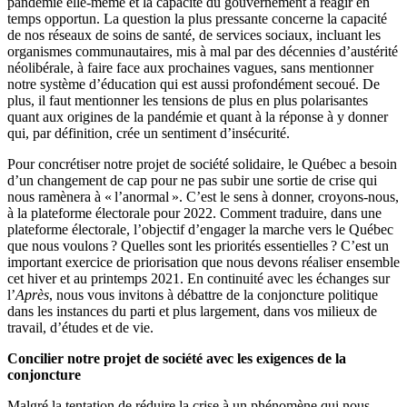
pandémie elle-même et la capacité du gouvernement à réagir en
temps opportun. La question la plus pressante concerne la capacité
de nos réseaux de soins de santé, de services sociaux, incluant les
organismes communautaires, mis à mal par des décennies d’austérité
néolibérale, à faire face aux prochaines vagues, sans mentionner
notre système d’éducation qui est aussi profondément secoué. De
plus, il faut mentionner les tensions de plus en plus polarisantes
quant aux origines de la pandémie et quant à la réponse à y donner
qui, par définition, crée un sentiment d’insécurité.
Pour concrétiser notre projet de société solidaire, le Québec a besoin
d’un changement de cap pour ne pas subir une sortie de crise qui
nous ramènera à « l’anormal ». C’est le sens à donner, croyons-nous,
à la plateforme électorale pour 2022. Comment traduire, dans une
plateforme électorale, l’objectif d’engager la marche vers le Québec
que nous voulons ? Quelles sont les priorités essentielles ? C’est un
important exercice de priorisation que nous devons réaliser ensemble
cet hiver et au printemps 2021. En continuité avec les échanges sur
l’
Après
, nous vous invitons à débattre de la conjoncture politique
dans les instances du parti et plus largement, dans vos milieux de
travail, d’études et de vie.
Concilier notre projet de société avec les exigences de la
conjoncture
Malgré la tentation de réduire la crise à un phénomène qui nous