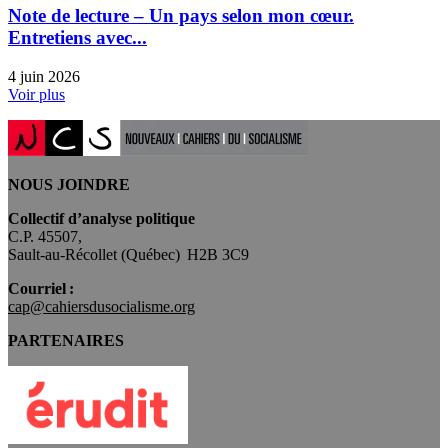
Note de lecture – Un pays selon mon cœur.
Entretiens avec...
4 juin 2026
Voir plus
NOUS JOINDRE
Collectif d’analyse politique
C.P. 45507,
Sault-au-Récollet (Québec) H2B 3C9
Courriel :
cap@cahiersdusocialisme.org
PARTENAIRES