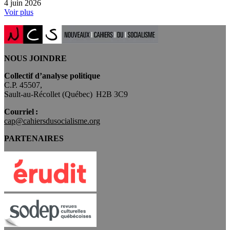
4 juin 2026
Voir plus
NOUS JOINDRE
Collectif d’analyse politique
C.P. 45507,
Sault-au-Récollet (Québec) H2B 3C9
Courriel :
cap@cahiersdusocialisme.org
PARTENAIRES