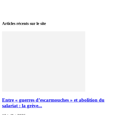
La grève politique et sociale – No 35, printemps 2026
28 avril 2026
Articles récents sur le site
Entre « guerres d’escarmouches » et abolition du
salariat : la grève...