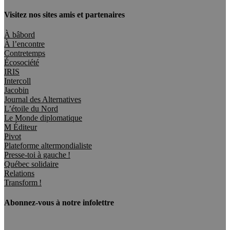
Visitez nos sites amis et partenaires
À bâbord
À l’encontre
Contretemps
Écosociété
IRIS
Intercoll
Jacobin
Journal des Alternatives
L’étoile du Nord
Le Monde diplomatique
M Éditeur
Pivot
Plateforme altermondialiste
Presse-toi à gauche !
Québec solidaire
Relations
Transform !
Abonnez-vous à notre infolettre