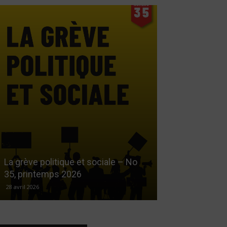
Le droit au log
La grève politique et sociale – No
démarchandisa
35, printemps 2026
automne 2025
28 avril 2026
17 décembre 2025