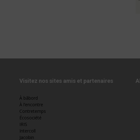
Visitez nos sites amis et partenaires
A
À bâbord
À l’encontre
Contretemps
Écosociété
IRIS
Intercoll
Jacobin