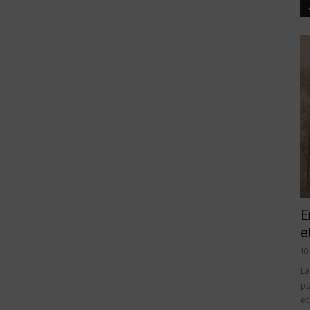
E
e
10
La
po
et