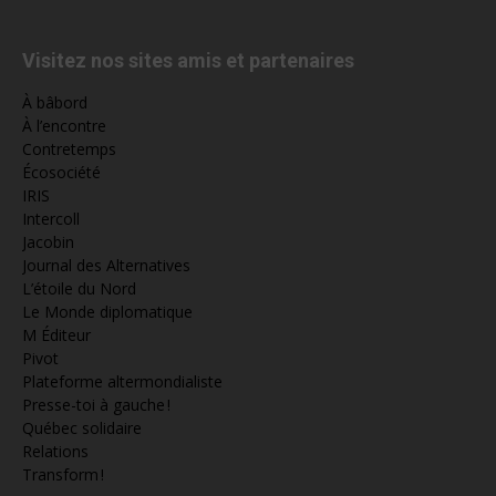
Visitez nos sites amis et partenaires
À bâbord
À l’encontre
Contretemps
Écosociété
IRIS
Intercoll
Jacobin
Journal des Alternatives
L’étoile du Nord
Le Monde diplomatique
M Éditeur
Pivot
Plateforme altermondialiste
Presse-toi à gauche !
Québec solidaire
Relations
Transform !