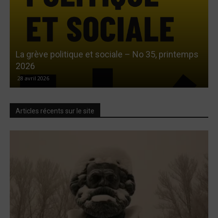
La grève politique et sociale – No 35, printemps
L
2026
28 avril 2026
Articles récents sur le site