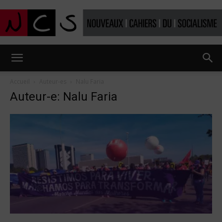
Nouveaux
Accueil
Auteur-es
Nalu Faria
Auteur-e: Nalu Faria
Cahiers
du
socialisme