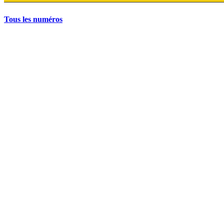
Tous les numéros
La grève politique et sociale – No 35, printemps 2026
28 avril 2026