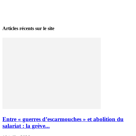
La grève politique et sociale – No 35, printemps 2026
28 avril 2026
Articles récents sur le site
Entre « guerres d’escarmouches » et abolition du
salariat : la grève...