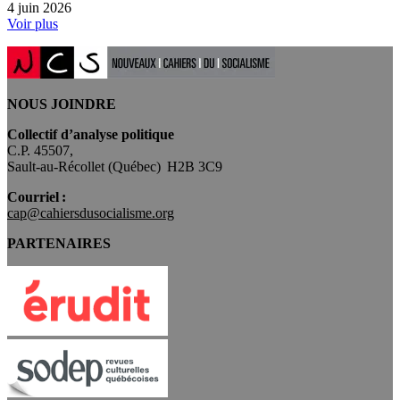
4 juin 2026
Voir plus
NOUS JOINDRE
Collectif d’analyse politique
C.P. 45507,
Sault-au-Récollet (Québec) H2B 3C9
Courriel :
cap@cahiersdusocialisme.org
PARTENAIRES