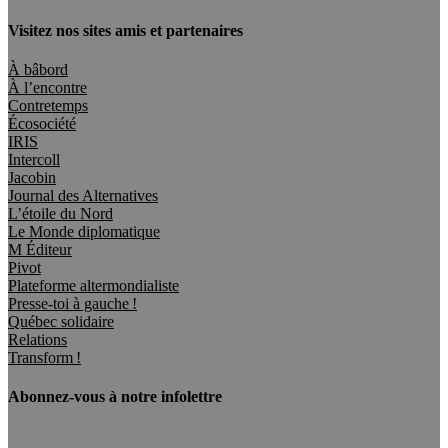
Visitez nos sites amis et partenaires
À bâbord
À l’encontre
Contretemps
Écosociété
IRIS
Intercoll
Jacobin
Journal des Alternatives
L’étoile du Nord
Le Monde diplomatique
M Éditeur
Pivot
Plateforme altermondialiste
Presse-toi à gauche !
Québec solidaire
Relations
Transform !
Abonnez-vous à notre infolettre