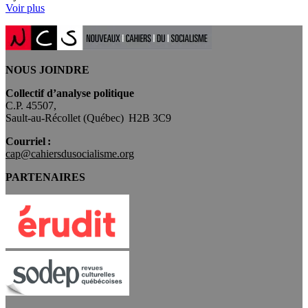
Voir plus
NOUS JOINDRE
Collectif d’analyse politique
C.P. 45507,
Sault-au-Récollet (Québec) H2B 3C9
Courriel :
cap@cahiersdusocialisme.org
PARTENAIRES