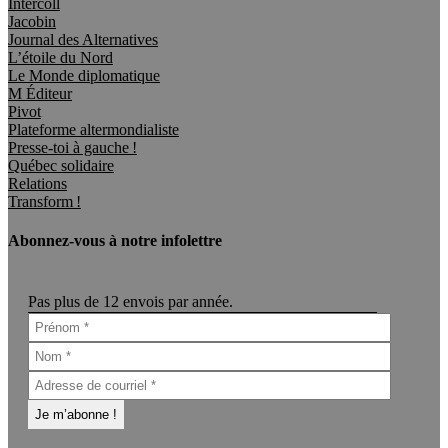
Intercoll
Jacobin
Journal des Alternatives
L’étoile du Nord
Le Monde diplomatique
M Éditeur
Pivot
Plateforme altermondialiste
Presse-toi à gauche !
Québec solidaire
Relations
Transform !
Abonnez-vous à notre infolettre
Pas plus de 12 envois par année.