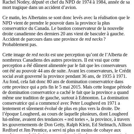
Rachel Notley, député et chef du NPD de 1974 à 1984, année de sa
mort tragique dans un accident d’avion.
Ce matin, les Albertains se sont donc levés avec la réalisation que le
NPD vient de prendre le pouvoir dans la province la plus
conservatrice du Canada. Le bastion conservateur de la nouvelle
droite canadienne des derniers 20 ans vient de basculer à gauche.
Accident de parcours dans une province de
red necks
?
Probablement pas.
Cette image de
red necks
est une perception qu’ont de l’Alberta de
nombreux Canadiens des autres provinces. II est vrai que cette
perception a été dûment alimentée par le fait que les conservateurs
ont été au pouvoir 44 ans de suite. Avant les conservateurs, le Crédit
social avait gouverné la province pendant 36 ans, de 1935 à 1971.
Au fond, cela fait donc 80 ans de domination conservatrice dans
cette province qui a pris fin le 5 mai 2015. Mais cette longue période
de domination conservatrice a caché le fait que la province a quand
même une tradition de gauche, surtout à Edmonton. La domination
conservatrice qui a commencé avec Peter Lougheed en 1971 a
lentement et sûrement évolué de plus en plus vers la droite. De
l’époque Lougheed, au cours de laquelle plusieurs, dont Lougheed
lui-même, avaient des tendances « red tories », la province, à travers
les gouvernements de Don Getty, Ralph Klein, Ed Stelmach, Allison
Redford et Jim Prentice, a servi ni plus ni moins de cobaye aux