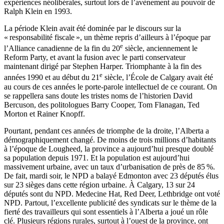
expériences néolibérales, surtout lors de l’avènement au pouvoir de
Ralph Klein en 1993.
La période Klein avait été dominée par le discours sur la
« responsabilité fiscale », un thème repris d’ailleurs à l’époque par
e
l’Alliance canadienne de la fin du 20
siècle, anciennement le
Reform Party, et avant la fusion avec le parti conservateur
maintenant dirigé par Stephen Harper. Triomphante à la fin des
e
années 1990 et au début du 21
siècle, l’École de Calgary avait été
au cours de ces années le porte-parole intellectuel de ce courant. On
se rappellera sans doute les tristes noms de l’historien David
Bercuson, des politologues Barry Cooper, Tom Flanagan, Ted
Morton et Rainer Knopff.
Pourtant, pendant ces années de triomphe de la droite, l’Alberta a
démographiquement changé. De moins de trois millions d’habitants
à l’époque de Lougheed, la province a aujourd’hui presque doublé
sa population depuis 1971. Et la population est aujourd’hui
massivement urbaine, avec un taux d’urbanisation de près de 85 %.
De fait, mardi soir, le NPD a balayé Edmonton avec 23 députés élus
sur 23 sièges dans cette région urbaine. À Calgary, 13 sur 24
députés sont du NPD. Medecine Hat, Red Deer, Lethbridge ont voté
NPD. Partout, l’excellente publicité des syndicats sur le thème de la
fierté des travailleurs qui sont essentiels à l’Alberta a joué un rôle
clé. Plusieurs régions rurales, surtout à l’ouest de la province, ont