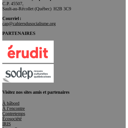
C.P. 45507,
Sault-au-Récollet (Québec) H2B 3C9
Courriel :
cap@cahiersdusocialisme.org
PARTENAIRES
Visitez nos sites amis et partenaires
À bâbord
À l’encontre
Contretemps
Écosociété
IRIS