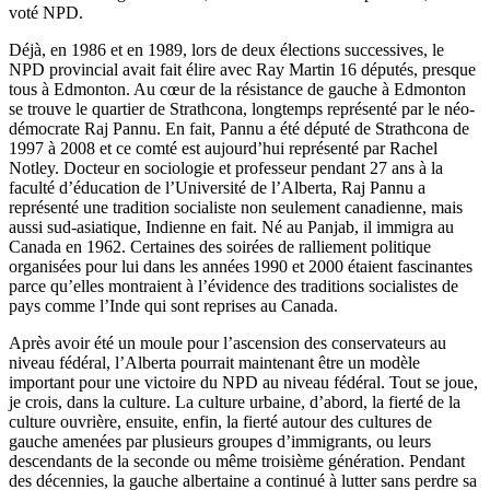
voté NPD.
Déjà, en 1986 et en 1989, lors de deux élections successives, le
NPD provincial avait fait élire avec Ray Martin 16 députés, presque
tous à Edmonton. Au cœur de la résistance de gauche à Edmonton
se trouve le quartier de Strathcona, longtemps représenté par le néo­-
démocrate Raj Pannu. En fait, Pannu a été député de Strathcona de
1997 à 2008 et ce comté est aujourd’hui représenté par Rachel
Notley. Docteur en sociologie et professeur pendant 27 ans à la
faculté d’éducation de l’Université de l’Alberta, Raj Pannu a
représenté une tradition socialiste non seulement canadienne, mais
aussi sud-asiatique, Indienne en fait. Né au Panjab, il immigra au
Canada en 1962. Certaines des soirées de ralliement politique
organisées pour lui dans les années 1990 et 2000 étaient fascinantes
parce qu’elles montraient à l’évidence des traditions socialistes de
pays comme l’Inde qui sont reprises au Canada.
Après avoir été un moule pour l’ascension des conservateurs au
niveau fédéral, l’Alberta pourrait maintenant être un modèle
important pour une victoire du NPD au niveau fédéral. Tout se joue,
je crois, dans la culture. La culture urbaine, d’abord, la fierté de la
culture ouvrière, ensuite, enfin, la fierté autour des cultures de
gauche amenées par plusieurs groupes d’immigrants, ou leurs
descendants de la seconde ou même troisième génération. Pendant
des décennies, la gauche albertaine a continué à lutter sans perdre sa