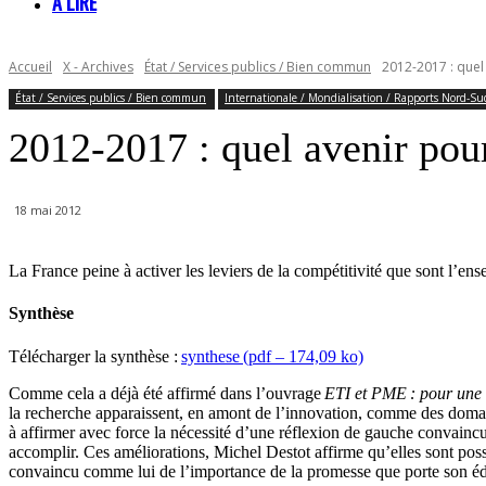
À LIRE
Accueil
X - Archives
État / Services publics / Bien commun
2012-2017 : quel
État / Services publics / Bien commun
Internationale / Mondialisation / Rapports Nord-Su
2012-2017 : quel avenir pour
18 mai 2012
La France peine à activer les leviers de la compétitivité que sont l’en
Synthèse
Télécharger la synthèse :
synthese (pdf – 174,09 ko)
Comme cela a déjà été affirmé dans l’ouvrage
ETI et PME : pour une 
la recherche apparaissent, en amont de l’innovation, comme des domai
à affirmer avec force la nécessité d’une réflexion de gauche convaincu
accomplir. Ces améliorations, Michel Destot affirme qu’elles sont poss
convaincu comme lui de l’importance de la promesse que porte son éd