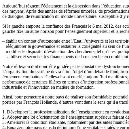
Aujourd’hui règnent l’éclatement et la dispersion dans l’éducation supér
des moyens. Après des années de réformes timorées, de proclamations de
de dialogue, de réunification du monde universitaire, susceptible d’y ré
Si la gauche emporte la confiance des Français le 6 mai 2012, des acti
gauche fixe un autre horizon pour l’enseignement supérieur et la rec
– établir un contrat d’autonomie entre l’Etat, l’université et les territoir
– rééquilibrer la gouvernance et restaurer la collégialité au sein de l’uni
– modifier le dispositif d’évaluation des chercheurs, tel qu’il est pratiq
– stabiliser et sécuriser les financements de la recherche en combinant 
Notre réflexion doit donc être guidée par le constat des dysfonctionnem
L’organisation du système devra faire l’objet d’un débat de fond, trop 
fermement combattues. Celles-ci sont en effet aujourd’hui manifestes, 
performance de certaines filières en termes d’intégration professionne
industrielle et l’innovation en matière de formation.
Ainsi, pour permettre à notre pays de réaliser son formidable potentie
portées par François Hollande, d’autres vont dans le sens qu’il a tracé 
1. Développer la professionnalisation de l’enseignement en revalorisant 
2. Adopter une loi d’orientation de l’enseignement supérieur faisant de l
3. Améliorer la condition étudiante, notamment par des aides financièr
4. Engager notre pays dans la définition d’une véritable stratégie eur