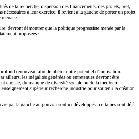
lités de la recherche, dispersion des financements, des projets, bref,
écessaires à leur exercice, il revient à la gauche de porter un projet
le menace.
ture, devront démontrer que la politique progressiste menée par la
iatement proposées :
 profond renouveau afin de libérer notre potentiel d’innovation.
r ailleurs, les inégalités générées ou entretenues devront être
ent choisie, du manque de diversité sociale ou de la médiocre
m enseignement supérieur-recherche-industrie pour soutenir la création
vre par la gauche au pouvoir sont ici développés ; certaines sont déjà