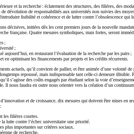
ieure et la recherche : éclatement des structures, des filières, des moda
 dévolution de responsabilités aux universités non suivies des moyens n
introduire lisibilité et cohérence et de lutter contre l’obsolescence qui 
ons décisives, initiées dès les cent premiers jours de la nouvelle manda
herche française. Quatre mesures symboliques, mais fortes, seront imméd
es ;
versité ;
ué aujourd’hui, en restaurant l’évaluation de la recherche par les pairs ;
et en optimisant les financements par projets et les crédits récurrents.
ents actuels, qu’il convient de pallier, et être animée d’une volonté de
longtemps repoussé, mais indispensable tant celle-ci demeure illisible. Pa
qu’il s’agisse des coûts engagés par étudiant selon la voie d’enseignem
lle. Il nous faudra en outre nous orienter vers la création d’un continuu
l d’innovation et de croissance, dix mesures qui doivent être mises en œu
:
les filières courtes.
a lutte contre l’échec universitaire une priorité.
es plus importantes sur critères sociaux.
opéenne de recherche.