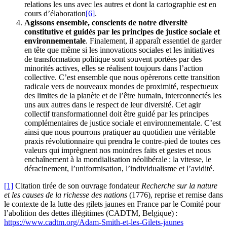
relations les uns avec les autres et dont la cartographie est en
cours d’élaboration
[6]
.
Agissons ensemble, conscients de notre diversité
constitutive et guidés par les principes de justice sociale et
environnementale
. Finalement, il apparaît essentiel de garder
en tête que même si les innovations sociales et les initiatives
de transformation politique sont souvent portées par des
minorités actives, elles se réalisent toujours dans l’action
collective. C’est ensemble que nous opèrerons cette transition
radicale vers de nouveaux mondes de proximité, respectueux
des limites de la planète et de l’être humain, interconnectés les
uns aux autres dans le respect de leur diversité. Cet agir
collectif transformationnel doit être guidé par les principes
complémentaires de justice sociale et environnementale. C’est
ainsi que nous pourrons pratiquer au quotidien une véritable
praxis révolutionnaire qui prendra le contre-pied de toutes ces
valeurs qui imprègnent nos moindres faits et gestes et nous
enchaînement à la mondialisation néolibérale : la vitesse, le
déracinement, l’uniformisation, l’individualisme et l’avidité.
[1]
Citation tirée de son ouvrage fondateur
Recherche sur la nature
et les causes de la richesse des nations
(1776), reprise et remise dans
le contexte de la lutte des gilets jaunes en France par le Comité pour
l’abolition des dettes illégitimes (CADTM, Belgique) :
https://www.cadtm.org/Adam-Smith-et-les-Gilets-jaunes