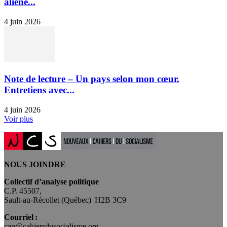
aliéné...
4 juin 2026
Note de lecture – Un pays selon mon cœur.
Entretiens avec...
4 juin 2026
Voir plus
NOUS JOINDRE
Collectif d’analyse politique
C.P. 45507,
Sault-au-Récollet (Québec) H2B 3C9
Courriel :
cap@cahiersdusocialisme.org