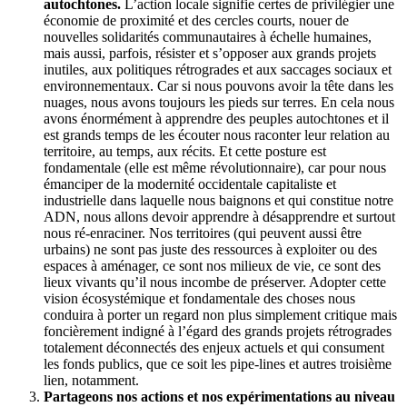
autochtones.
L’action locale signifie certes de privilégier une
économie de proximité et des cercles courts, nouer de
nouvelles solidarités communautaires à échelle humaines,
mais aussi, parfois, résister et s’opposer aux grands projets
inutiles, aux politiques rétrogrades et aux saccages sociaux et
environnementaux. Car si nous pouvons avoir la tête dans les
nuages, nous avons toujours les pieds sur terres. En cela nous
avons énormément à apprendre des peuples autochtones et il
est grands temps de les écouter nous raconter leur relation au
territoire, au temps, aux récits. Et cette posture est
fondamentale (elle est même révolutionnaire), car pour nous
émanciper de la modernité occidentale capitaliste et
industrielle dans laquelle nous baignons et qui constitue notre
ADN, nous allons devoir apprendre à désapprendre et surtout
nous ré-enraciner. Nos territoires (qui peuvent aussi être
urbains) ne sont pas juste des ressources à exploiter ou des
espaces à aménager, ce sont nos milieux de vie, ce sont des
lieux vivants qu’il nous incombe de préserver. Adopter cette
vision écosystémique et fondamentale des choses nous
conduira à porter un regard non plus simplement critique mais
foncièrement indigné à l’égard des grands projets rétrogrades
totalement déconnectés des enjeux actuels et qui consument
les fonds publics, que ce soit les pipe-lines et autres troisième
lien, notamment.
Partageons nos actions et nos expérimentations au niveau