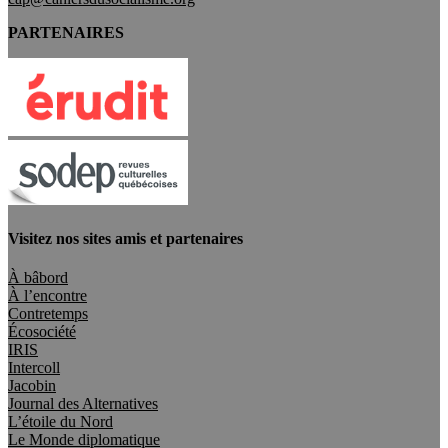
PARTENAIRES
Visitez nos sites amis et partenaires
À bâbord
À l’encontre
Contretemps
Écosociété
IRIS
Intercoll
Jacobin
Journal des Alternatives
L’étoile du Nord
Le Monde diplomatique