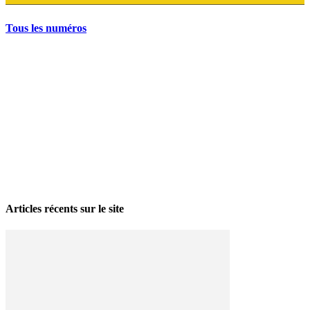
Tous les numéros
La grève politique et sociale – No 35, printemps 2026
28 avril 2026
Articles récents sur le site