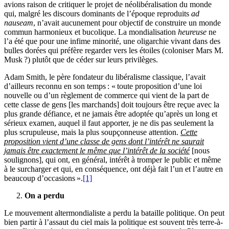
avions raison de critiquer le projet de néolibéralisation du monde
qui, malgré les discours dominants de l’époque reproduits
ad
nauseam
, n’avait aucunement pour objectif de construire un monde
commun harmonieux et bucolique. La mondialisation
heureuse
ne
l’a été que pour une infime minorité, une oligarchie vivant dans des
bulles dorées qui préfère regarder vers les étoiles (coloniser Mars M.
Musk ?) plutôt que de céder sur leurs privilèges.
Adam Smith, le père fondateur du libéralisme classique, l’avait
d’ailleurs reconnu en son temps : « toute proposition d’une loi
nouvelle ou d’un règlement de commerce qui vient de la part de
cette classe de gens [les marchands] doit toujours être reçue avec la
plus grande défiance, et ne jamais être adoptée qu’après un long et
sérieux examen, auquel il faut apporter, je ne dis pas seulement la
plus scrupuleuse, mais la plus soupçonneuse attention.
Cette
proposition vient d’une classe de gens dont l’intérêt ne saurait
jamais être exactement le même que l’intérêt de la société
[nous
soulignons], qui ont, en général, intérêt à tromper le public et même
à le surcharger et qui, en conséquence, ont déjà fait l’un et l’autre en
beaucoup d’occasions ».
[1]
On a perdu
Le mouvement altermondialiste a perdu la bataille politique. On peut
bien partir à l’assaut du ciel mais la politique est souvent très terre-à-