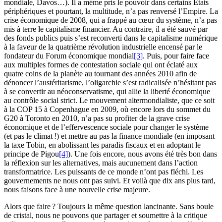
mondiale, Davos…). Il a même pris le pouvoir dans certains États
périphériques et pourtant, la multitude, n’a pas renversé l’Empire. La
crise économique de 2008, qui a frappé au cœur du système, n’a pas
mis à terre le capitalisme financier. Au contraire, il a été sauvé par
des fonds publics puis s’est reconverti dans le capitalisme numérique
à la faveur de la quatrième révolution industrielle encensé par le
fondateur du Forum économique mondial
[3]
. Puis, pour faire face
aux multiples formes de contestation sociale qui ont éclaté aux
quatre coins de la planète au tournant des années 2010 afin de
dénoncer l’austéritarisme, l’oligarchie s’est radicalisée n’hésitant pas
à se convertir au néoconservatisme, qui allie la liberté économique
au contrôle social strict. Le mouvement altermondialiste, que ce soit
à la COP 15 à Copenhague en 2009, où encore lors du sommet du
G20 à Toronto en 2010, n’a pas su profiter de la grave crise
économique et de l’effervescence sociale pour changer le système
(et pas le climat !) et mettre au pas la finance mondiale (en imposant
la taxe Tobin, en abolissant les paradis fiscaux et en adoptant le
principe de Pigou
[4]
). Une fois encore, nous avons été très bon dans
la réflexion sur les alternatives, mais aucunement dans l’action
transformatrice. Les puissants de ce monde n’ont pas fléchi. Les
gouvernements ne nous ont pas suivi. Et voilà que dix ans plus tard,
nous faisons face à une nouvelle crise majeure.
Alors que faire ? Toujours la même question lancinante. Sans boule
de cristal, nous ne pouvons que partager et soumettre à la critique