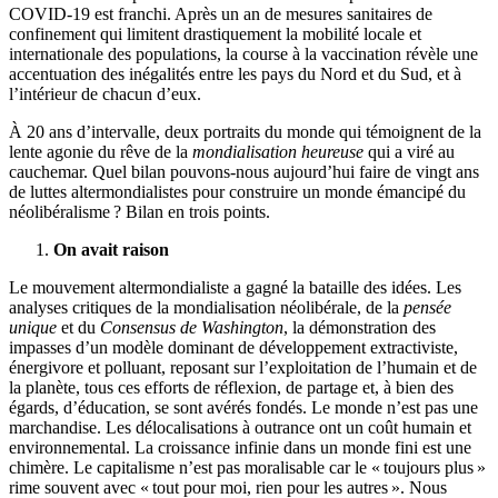
COVID-19 est franchi. Après un an de mesures sanitaires de
confinement qui limitent drastiquement la mobilité locale et
internationale des populations, la course à la vaccination révèle une
accentuation des inégalités entre les pays du Nord et du Sud, et à
l’intérieur de chacun d’eux.
À 20 ans d’intervalle, deux portraits du monde qui témoignent de la
lente agonie du rêve de la
mondialisation heureuse
qui a viré au
cauchemar. Quel bilan pouvons-nous aujourd’hui faire de vingt ans
de luttes altermondialistes pour construire un monde émancipé du
néolibéralisme ? Bilan en trois points.
On avait raison
Le mouvement altermondialiste a gagné la bataille des idées. Les
analyses critiques de la mondialisation néolibérale, de la
pensée
unique
et du
Consensus de Washington
, la démonstration des
impasses d’un modèle dominant de développement extractiviste,
énergivore et polluant, reposant sur l’exploitation de l’humain et de
la planète, tous ces efforts de réflexion, de partage et, à bien des
égards, d’éducation, se sont avérés fondés. Le monde n’est pas une
marchandise. Les délocalisations à outrance ont un coût humain et
environnemental. La croissance infinie dans un monde fini est une
chimère. Le capitalisme n’est pas moralisable car le « toujours plus »
rime souvent avec « tout pour moi, rien pour les autres ». Nous