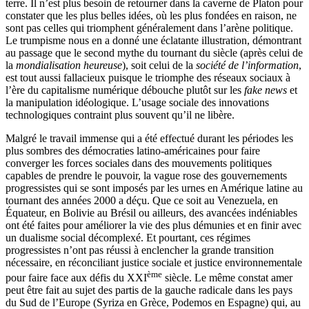
terre. Il n’est plus besoin de retourner dans la caverne de Platon pour
constater que les plus belles idées, où les plus fondées en raison, ne
sont pas celles qui triomphent généralement dans l’arène politique.
Le trumpisme nous en a donné une éclatante illustration, démontrant
au passage que le second mythe du tournant du siècle (après celui de
la
mondialisation heureuse
), soit celui de la
société de l’information
,
est tout aussi fallacieux puisque le triomphe des réseaux sociaux à
l’ère du capitalisme numérique débouche plutôt sur les
fake news
et
la manipulation idéologique. L’usage sociale des innovations
technologiques contraint plus souvent qu’il ne libère.
Malgré le travail immense qui a été effectué durant les périodes les
plus sombres des démocraties latino-américaines pour faire
converger les forces sociales dans des mouvements politiques
capables de prendre le pouvoir, la vague rose des gouvernements
progressistes qui se sont imposés par les urnes en Amérique latine au
tournant des années 2000 a déçu. Que ce soit au Venezuela, en
Équateur, en Bolivie au Brésil ou ailleurs, des avancées indéniables
ont été faites pour améliorer la vie des plus démunies et en finir avec
un dualisme social décomplexé. Et pourtant, ces régimes
progressistes n’ont pas réussi à enclencher la grande transition
nécessaire, en réconciliant justice sociale et justice environnementale
ème
pour faire face aux défis du XXI
siècle. Le même constat amer
peut être fait au sujet des partis de la gauche radicale dans les pays
du Sud de l’Europe (Syriza en Grèce, Podemos en Espagne) qui, au