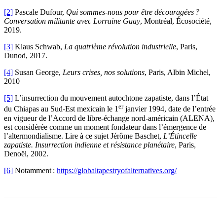
[2]
Pascale Dufour,
Qui sommes-nous pour être découragées ?
Conversation militante avec Lorraine Guay
, Montréal, Écosociété,
2019.
[3]
Klaus Schwab,
La quatrième révolution industrielle
, Paris,
Dunod, 2017.
[4]
Susan George,
Leurs crises, nos solutions
, Paris, Albin Michel,
2010
[5]
L’insurrection du mouvement autochtone zapatiste, dans l’État
er
du Chiapas au Sud-Est mexicain le 1
janvier 1994, date de l’entrée
en vigueur de l’Accord de libre-échange nord-américain (ALENA),
est considérée comme un moment fondateur dans l’émergence de
l’altermondialisme. Lire à ce sujet Jérôme Baschet,
L’Étincelle
zapatiste. Insurrection indienne et résistance planétaire
, Paris,
Denoël, 2002.
[6]
Notamment :
https://globaltapestryofalternatives.org/