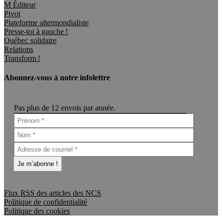
M Éditeur
Pivot
Plateforme altermondialiste
Presse-toi à gauche !
Québec solidaire
Relations
Transform !
Abonnez-vous à notre infolettre
Pas plus de 12 envois par année.
Flux RSS des articles des NCS
Politique de confidentialité
Politique des cookies