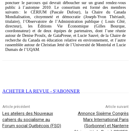
ponctuer le parcours qui devrait déboucher sur un grand rendez-vous
public à l’automne 2010. Le consortium est formé des membres
suivants : le CÉRIUM (Pascale Dufour), la Chaire du Canada
Mondialisation, citoyenneté et démocratie (Joseph-Yvon Thériault,
titulaire), l’Observatoire de l’Administration publique ( Louis Côté,
directeur), les Éditions Vie Économique (Gilles Bourque,
coordonnateur) et de deux équipes de partenaires, dont l’une réunie
autour de Denise Proulx, de GaïaPresse, et Lucie Sauvé, de la Chaire de
recherche du Canada en éducation relative en environnement, et l’autre
rassemblée autour de Christian Jetté de l’Université de Montréal et Lucie
Dumais de l’UQAM.
Facebook
X
Email
Imprimer
ACHETER LA REVUE - S'ABONNER
Article précédent
Article suivant
Les ateliers des Nouveaux
Annonce Sixième Congrès
cahiers du socialisme au
Marx International Paris
Forum social Québécois (FSQ)
(Sorbonne) et Nanterre