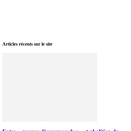
La grève politique et sociale – No 35, printemps 2026
28 avril 2026
Articles récents sur le site