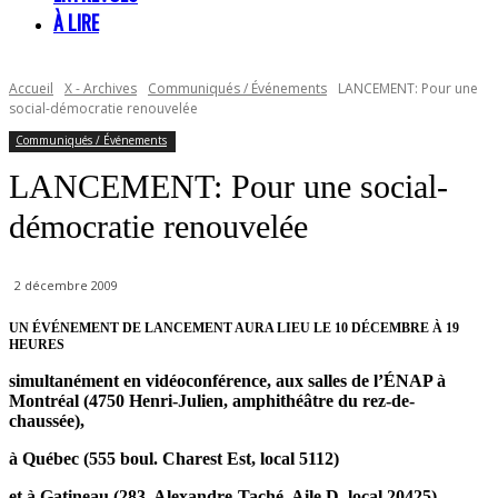
À LIRE
Accueil
X - Archives
Communiqués / Événements
LANCEMENT: Pour une
social-démocratie renouvelée
Communiqués / Événements
LANCEMENT: Pour une social-
démocratie renouvelée
2 décembre 2009
UN ÉVÉNEMENT DE LANCEMENT AURA LIEU LE 10 DÉCEMBRE À 19
HEURES
simultanément en vidéoconférence, aux salles de l’ÉNAP à
Montréal (4750 Henri-Julien, amphithéâtre du rez-de-
chaussée),
à Québec (555 boul. Charest Est, local 5112)
et à Gatineau (283, Alexandre-Taché. Aile D, local 20425).