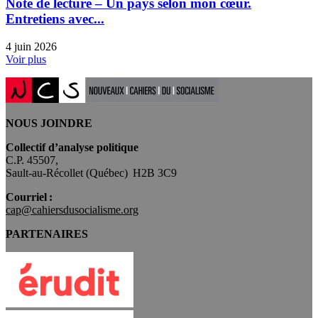
Note de lecture – Un pays selon mon cœur.
Entretiens avec...
4 juin 2026
Voir plus
NOUS JOINDRE
Collectif d’analyse politique
C.P. 45507,
Sault-au-Récollet (Québec) H2B 3C9
Courriel :
cap@cahiersdusocialisme.org
PARTENAIRES