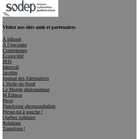
Visitez nos sites amis et partenaires
À bâbord
À l’encontre
Contretemps
Écosociété
IRIS
Intercoll
Jacobin
Journal des Alternatives
L’étoile du Nord
Le Monde diplomatique
M Éditeur
Pivot
Plateforme altermondialiste
Presse-toi à gauche !
Québec solidaire
Relations
Transform !