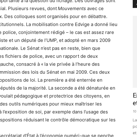
mportante à la question du fichage. Des ouvrages sont
cial. Plusieurs revues, dont
Mouvements
avec ce
. Des colloques sont organisés pour en débattre.
itutionnels. La mobilisation contre Edvige a donné lieu
de police, conjointement rédigé – le cas est assez rare
liste et un député de l’UMP, et adopté en mars 2009
ationale. Le Sénat n’est pas en reste, bien que
s fichiers de police, avec un rapport de deux
 gauche, consacré à « la vie privée à l’heure des
mmission des lois du Sénat en mai 2009. Ces deux
positions de loi. La première a été enterrée en
éputés de la majorité. La seconde a été dénaturée en
E
voulait pédagogique et protectrice des citoyens, en
e
e des outils numériques pour mieux maîtriser les
10
à l’exposition de soi, par exemple dans l’usage des
ispositions réduisant le contrôle démocratique sur les
La
po
et
secrétariat d’État à l’économie numéri-que se penche