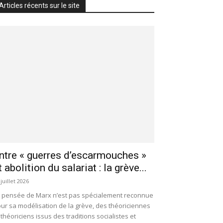
Articles récents sur le site
ntre « guerres d’escarmouches »
t abolition du salariat : la grève...
 juillet 2026
 pensée de Marx n’est pas spécialement reconnue
ur sa modélisation de la grève, des théoriciennes
 théoriciens issus des traditions socialistes et