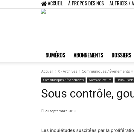
ACCUEIL
À PROPOS DES NCS
AUTRICES / 
NUMÉROS
ABONNEMENTS
DOSSIERS
Accueil
X - Archives
Communiqués / Événements
Communiqués / Événements
Notes de lecture
Philo / Socio
Sous contrôle, gou
20 septembre 2010
Les inquiétudes suscitées par la proliférat