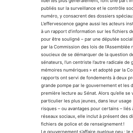
libertés plus généralement, font une part i
publiés sur la surveillance et le contrôle so
numéro, y consacrent des dossiers spéciaux
L’effervescence gagne aussi les acteurs inst
à un rapport d’information sur les fichiers 
pour être souligné – par une députée socia
par la Commission des lois de l’Assemblée n
soucieux de se démarquer de la question de
sénateurs, l’un centriste l’autre radicale de
mémoires numériques » et adopté par la Co
rapports ont servi de fondements à deux pro
grande pompe par le gouvernement et les d
première lecture au Sénat. Alors qu’elle se 
particulier les plus jeunes, dans leur usag
risques – ou avantages pour certains – liés 
réseaux sociaux, elle inclut à présent des d
fichiers de police et de renseignement !
Le gouvernement s’affaire quelque peu : le 