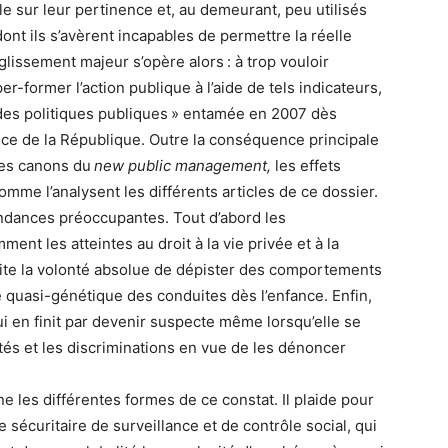
le sur leur pertinence et, au demeurant, peu utilisés
ont ils s’avèrent incapables de permettre la réelle
lissement majeur s’opère alors : à trop vouloir
r-former l’action publique à l’aide de tels indicateurs,
des politiques publiques » entamée en 2007 dès
nce de la République. Outre la conséquence principale
 les canons du
new public management,
les effets
mme l’analysent les différents articles de ce dossier.
tendances préoccupantes. Tout d’abord les
ment les atteintes au droit à la vie privée et à la
ite la volonté absolue de dépister des comportements
 quasi-génétique des conduites dès l’enfance. Enfin,
qui en finit par devenir suspecte même lorsqu’elle se
ités et les discriminations en vue de les dénoncer
e les différentes formes de ce constat. Il plaide pour
sécuritaire de surveillance et de contrôle social, qui