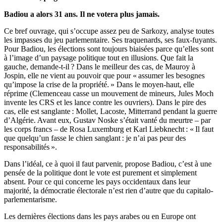
Badiou a alors 31 ans. Il ne votera plus jamais.
Ce bref ouvrage, qui s’occupe assez peu de Sarkozy, analyse toutes
les impasses du jeu parlementaire. Ses traquenards, ses faux-fuyants.
Pour Badiou, les élections sont toujours biaisées parce qu’elles sont
à l’image d’un paysage politique tout en illusions. Que fait la
gauche, demande-t-il ? Dans le meilleur des cas, de Mauroy à
Jospin, elle ne vient au pouvoir que pour « assumer les besognes
qu’impose la crise de la propriété. » Dans le moyen-haut, elle
réprime (Clemenceau casse un mouvement de mineurs, Jules Moch
invente les CRS et les lance contre les ouvriers). Dans le pire des
cas, elle est sanglante : Mollet, Lacoste, Mitterrand pendant la guerre
d’Algérie. Avant eux, Gustav Noske s’était vanté du meurtre – par
les corps francs – de Rosa Luxemburg et Karl Liebknecht : « Il faut
que quelqu’un fasse le chien sanglant : je n’ai pas peur des
responsabilités ».
Dans l’idéal, ce à quoi il faut parvenir, propose Badiou, c’est à une
pensée de la politique dont le vote est purement et simplement
absent. Pour ce qui concerne les pays occidentaux dans leur
majorité, la démocratie électorale n’est rien d’autre que du capitalo-
parlementarisme.
Les dernières élections dans les pays arabes ou en Europe ont