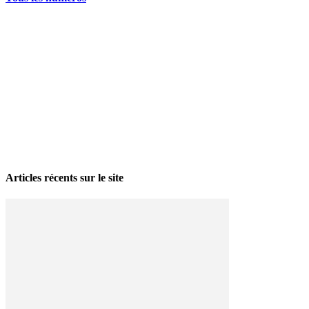
La grève politique et sociale – No 35, printemps 2026
28 avril 2026
Articles récents sur le site