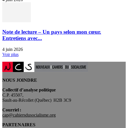
Note de lecture – Un pays selon mon cœur.
Entretiens avec...
4 juin 2026
Voir plus
NOUS JOINDRE
Collectif d’analyse politique
C.P. 45507,
Sault-au-Récollet (Québec) H2B 3C9
Courriel :
cap@cahiersdusocialisme.org
PARTENAIRES