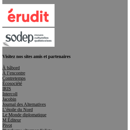
Visitez nos sites amis et partenaires
À bâbord
À l’encontre
Contretemps
Écosociété
IRIS
Intercoll
Jacobin
Journal des Alternatives
L’étoile du Nord
Le Monde diplomatique
M Éditeur
Pivot