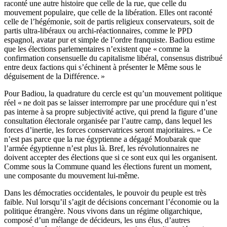
raconté une autre histoire que celle de la rue, que celle du
mouvement populaire, que celle de la libération. Elles ont raconté
celle de l’hégémonie, soit de partis religieux conservateurs, soit de
partis ultra-libéraux ou archi-réactionnaires, comme le PPD
espagnol, avatar pur et simple de l’ordre franquiste. Badiou estime
que les élections parlementaires n’existent que « comme la
confirmation consensuelle du capitalisme libéral, consensus distribué
entre deux factions qui s’échinent à présenter le Même sous le
déguisement de la Différence. »
Pour Badiou, la quadrature du cercle est qu’un mouvement politique
réel « ne doit pas se laisser interrompre par une procédure qui n’est
pas interne à sa propre subjectivité active, qui prend la figure d’une
consultation électorale organisée par l’autre camp, dans lequel les
forces d’inertie, les forces conservatrices seront majoritaires. » Ce
n’est pas parce que la rue égyptienne a dégagé Moubarak que
l’armée égyptienne n’est plus là. Bref, les révolutionnaires ne
doivent accepter des élections que si ce sont eux qui les organisent.
Comme sous la Commune quand les élections furent un moment,
une composante du mouvement lui-même.
Dans les démocraties occidentales, le pouvoir du peuple est très
faible. Nul lorsqu’il s’agit de décisions concernant l’économie ou la
politique étrangère. Nous vivons dans un régime oligarchique,
composé d’un mélange de décideurs, les uns élus, d’autres