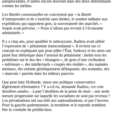
autoproclamés, d’autres encore œuvrant dans des lieux déterminants
comme les médias.
Les libertés consensuelles ne concernent que « la liberté
d’entreprendre et de s’enrichir sans limites, le soutien militaire aux
expéditions qui rapportent gros, la souveraineté des marchés. »
Jospin avait prévenu : « Nous n’allons pas revenir à l’économie
administrée. »
Il y a cinq ans, pour qualifier le sarkozysme, Badiou avait utilisé
l’expression de « pétainisme transcendantal ». Il revient sur ce
concept en expliquant que pour piller l’État, Sarkozy et les siens ont
puisé leur rhétorique dans l’arsenal du pétainisme : mettre tous les
problèmes sur le dos des « étrangers », de gens d’une civilisation
« inférieure », des intellectuels « coupés des réalités », des malades
mentaux, des enfants génétiquement délinquants, des nomades, des
« mauvais » parents dans les milieux pauvres.
Que peut faire Hollande, sinon une politique conservatrice
légèrement réformatrice ? Y a-t-il eu, demande Badiou, ces cent
dernières années – à part l’abolition de la peine de mort – une seule
mesure progressiste sur laquelle les socialistes ne sont pas revenus ?
Les privatisations ont succédé aux nationalisations, et pas l’inverse.
Pour la gauche parlementaire, la tremblote et le repentir semblent
être la conduite de prédilection.