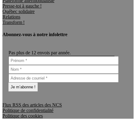
Plateforme altermondialiste
Presse-toi à gauche !
Québec solidaire
Relations
Transform !
Abonnez-vous à notre infolettre
Pas plus de 12 envois par année.
Flux RSS des articles des NCS
Politique de confidentialité
Politique des cookies