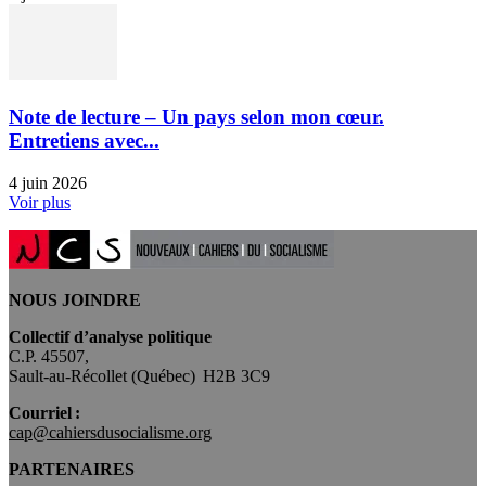
Note de lecture – Un pays selon mon cœur.
Entretiens avec...
4 juin 2026
Voir plus
NOUS JOINDRE
Collectif d’analyse politique
C.P. 45507,
Sault-au-Récollet (Québec) H2B 3C9
Courriel :
cap@cahiersdusocialisme.org
PARTENAIRES