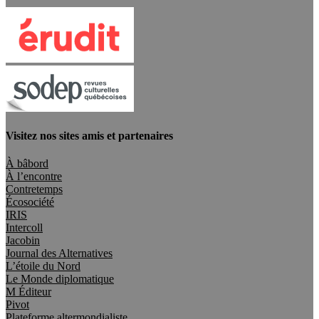
Visitez nos sites amis et partenaires
À bâbord
À l’encontre
Contretemps
Écosociété
IRIS
Intercoll
Jacobin
Journal des Alternatives
L’étoile du Nord
Le Monde diplomatique
M Éditeur
Pivot
Plateforme altermondialiste