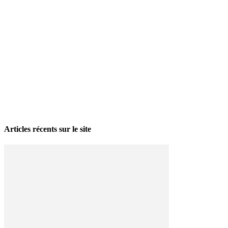
La grève politique et sociale – No 35, printemps 2026
28 avril 2026
Articles récents sur le site