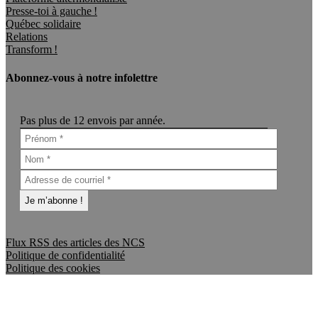
Presse-toi à gauche !
Québec solidaire
Relations
Transform !
Abonnez-vous à notre infolettre
Pas plus de 12 envois par année.
Flux RSS des articles des NCS
Politique de confidentialité
Politique des cookies