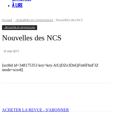
À LIRE
Accueil
- Actualités et conjonctures
Nouvelles des NCS
- Actualités et conjonctures
Nouvelles des NCS
12 mai 2017
[scribd id=348175353 key=key-JzUjDZe3DnQFm6FhnF3Z
mode=scroll]
Facebook
X
Email
Imprimer
ACHETER LA REVUE - S'ABONNER