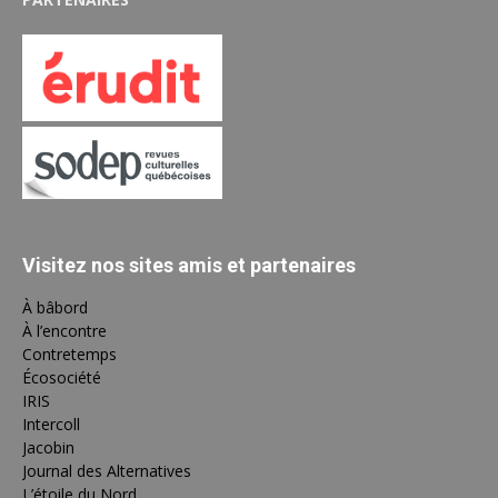
Visitez nos sites amis et partenaires
À bâbord
À l’encontre
Contretemps
Écosociété
IRIS
Intercoll
Jacobin
Journal des Alternatives
L’étoile du Nord