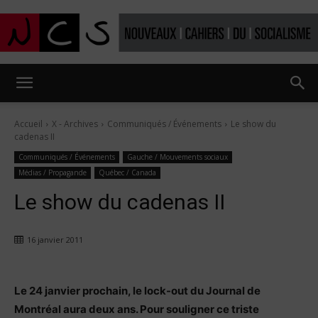
Nouveaux
Accueil
X - Archives
Communiqués / Événements
Le show du
cadenas II
Cahiers
Communiqués / Événements
Gauche / Mouvements sociaux
Médias / Propagande
Québec / Canada
Le show du cadenas II
du
16 janvier 2011
socialisme
Le 24 janvier prochain, le lock-out du Journal de
Montréal aura deux ans. Pour souligner ce triste