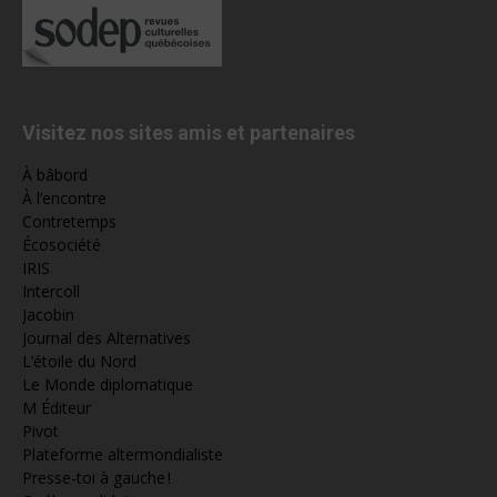
Visitez nos sites amis et partenaires
À bâbord
À l’encontre
Contretemps
Écosociété
IRIS
Intercoll
Jacobin
Journal des Alternatives
L’étoile du Nord
Le Monde diplomatique
M Éditeur
Pivot
Plateforme altermondialiste
Presse-toi à gauche !