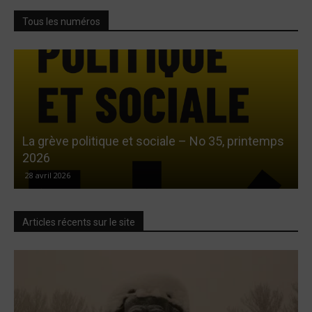
Tous les numéros
La grève politique et sociale – No 35, printemps
L
2026
28 avril 2026
Articles récents sur le site