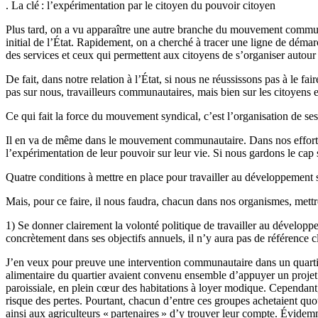
. La clé : l’expérimentation par le citoyen du pouvoir citoyen
Plus tard, on a vu apparaître une autre branche du mouvement communau
initial de l’État. Rapidement, on a cherché à tracer une ligne de démarc
des services et ceux qui permettent aux citoyens de s’organiser autour
De fait, dans notre relation à l’État, si nous ne réussissons pas à le f
pas sur nous, travailleurs communautaires, mais bien sur les citoyen
Ce qui fait la force du mouvement syndical, c’est l’organisation de se
Il en va de même dans le mouvement communautaire. Dans nos efforts p
l’expérimentation de leur pouvoir sur leur vie. Si nous gardons le cap
Quatre conditions à mettre en place pour travailler au développement 
Mais, pour ce faire, il nous faudra, chacun dans nos organismes, mettr
1)
Se donner clairement la volonté politique de travailler au développe
concrètement dans ses objectifs annuels, il n’y aura pas de référence cl
J’en veux pour preuve une intervention communautaire dans un quartie
alimentaire du quartier avaient convenu ensemble d’appuyer un projet de
paroissiale, en plein cœur des habitations à loyer modique. Cependant, 
risque des pertes. Pourtant, chacun d’entre ces groupes achetaient quot
ainsi aux agriculteurs « partenaires » d’y trouver leur compte. Évidemm