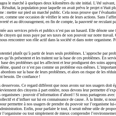
énagea le marché à quelques deux kilomètres du site initial. L’été suivan
 Résultat, la population pour laquelle on avait prévu le projet n’était 
terme : mettre sur pied un marché public. Cela nous prouve que l’évalua
, comme une occasion de vérifier le sens de leurs actions. Sans l’affirm
reté et au découragement, en fin de compte, la pauvreté ne reculant pa
ée aux services privés et publics n’est pas un hasard. Elle dénote une f
r le citoyen qui nous paye par ses taxes de son pouvoir sur notre travail
nous rencontrer son rôle actif dans la société et dans notre organisme. Pa
 potentiel plutôt qu’à partir de leurs seuls problèmes. L’approche par 
 qu’ils présentent et les traitent sur la base de ces problèmes. En service
a base des problèmes qui les affectent et leur prodiguent des soins appro
problème, quand ce n’est pas comme un problème eux-mêmes. L’important à
 abordons sur la base de leurs problèmes, et alors on risque de les réduir
nt besoin. De confiance !
desservons. Ce regard différent que nous avons sur nos usagers doit éga
eviennent des citoyens à part entière, nous devons leur permettre d’exp
organismes : pouvoir d’information d’abord ! Si nous partageons avec n
ollectif et d’influer sur lui en connaissance de cause. À la limite, si n
 pour permettre à nos usagers de prendre du pouvoir sur l’organisme lu
dministration. Enfin, pour parfaire le tout, il serait même utile de prop
ger l’organisme ou tout simplement de mieux comprendre l’environnemen