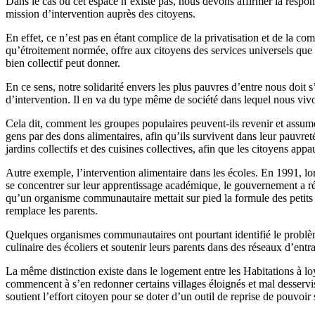
Dans le cas où cet espace n’existe pas, nous devons affirmer la responsa
mission d’intervention auprès des citoyens.
En effet, ce n’est pas en étant complice de la privatisation et de la 
qu’étroitement normée, offre aux citoyens des services universels que l
bien collectif peut donner.
En ce sens, notre solidarité envers les plus pauvres d’entre nous doit s
d’intervention. Il en va du type même de société dans lequel nous vivon
Cela dit, comment les groupes populaires peuvent-ils revenir et assumer
gens par des dons alimentaires, afin qu’ils survivent dans leur pauvreté
jardins collectifs et des cuisines collectives, afin que les citoyens appa
Autre exemple, l’intervention alimentaire dans les écoles. En 1991, lorsq
se concentrer sur leur apprentissage académique, le gouvernement a rép
qu’un organisme communautaire mettait sur pied la formule des petits d
remplace les parents.
Quelques organismes communautaires ont pourtant identifié le problème 
culinaire des écoliers et soutenir leurs parents dans des réseaux d’entr
La même distinction existe dans le logement entre les Habitations à 
commencent à s’en redonner certains villages éloignés et mal desservis
soutient l’effort citoyen pour se doter d’un outil de reprise de pouvoir 