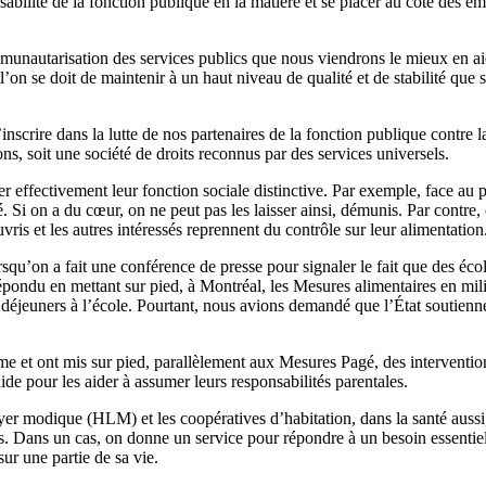
bilité de la fonction publique en la matière et se placer au côté des emp
communautarisation des services publics que nous viendrons le mieux en 
’on se doit de maintenir à un haut niveau de qualité et de stabilité que 
’inscrire dans la lutte de nos partenaires de la fonction publique contre l
s, soit une société de droits reconnus par des services universels.
 effectivement leur fonction sociale distinctive. Par exemple, face au p
. Si on a du cœur, on ne peut pas les laisser ainsi, démunis. Par contre,
uvris et les autres intéressés reprennent du contrôle sur leur alimentation
u’on a fait une conférence de presse pour signaler le fait que des écolier
ondu en mettant sur pied, à Montréal, les Mesures alimentaires en milieu
éjeuners à l’école. Pourtant, nous avions demandé que l’État soutienne le
et ont mis sur pied, parallèlement aux Mesures Pagé, des interventions 
aide pour les aider à assumer leurs responsabilités parentales.
loyer modique (HLM) et les coopératives d’habitation, dans la santé au
. Dans un cas, on donne un service pour répondre à un besoin essentiel, 
sur une partie de sa vie.