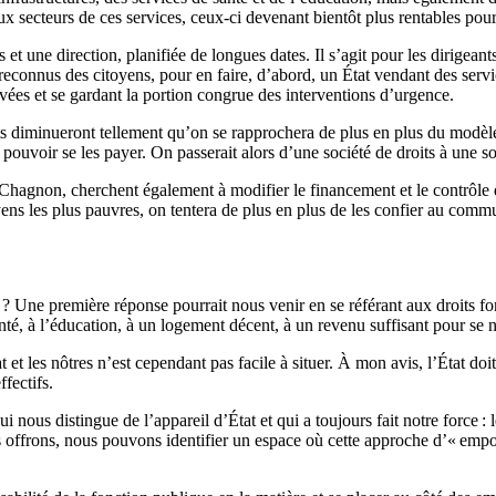
aux secteurs de ces services, ceux-ci devenant bientôt plus rentables pour
ns et une direction, planifiée de longues dates. Il s’agit pour les dirige
ts reconnus des citoyens, pour en faire, d’abord, un État vendant des se
privées et se gardant la portion congrue des interventions d’urgence.
ôts diminueront tellement qu’on se rapprochera de plus en plus du modèle
 pouvoir se les payer. On passerait alors d’une société de droits à une so
Chagnon, cherchent également à modifier le financement et le contrôle d
yens les plus pauvres, on tentera de plus en plus de les confier au comm
 ? Une première réponse pourrait nous venir en se référant aux droits 
nté, à l’éducation, à un logement décent, à un revenu suffisant pour se nou
t et les nôtres n’est cependant pas facile à situer. À mon avis, l’État do
ffectifs.
us distingue de l’appareil d’État et qui a toujours fait notre force : l
us offrons, nous pouvons identifier un espace où cette approche d’« em