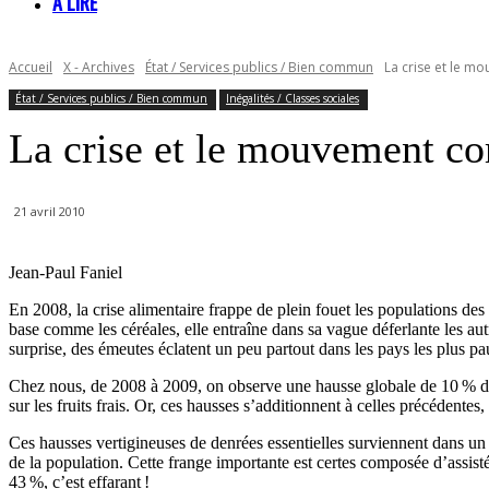
À LIRE
Accueil
X - Archives
État / Services publics / Bien commun
La crise et le 
État / Services publics / Bien commun
Inégalités / Classes sociales
La crise et le mouvement c
21 avril 2010
Jean-Paul Faniel
En 2008, la crise alimentaire frappe de plein fouet les populations de
base comme les céréales, elle entraîne dans sa vague déferlante les au
surprise, des émeutes éclatent un peu partout dans les pays les plus pa
Chez nous, de 2008 à 2009, on observe une hausse globale de 10 % des
sur les fruits frais. Or, ces hausses s’additionnent à celles précédente
Ces hausses vertigineuses de denrées essentielles surviennent dans un 
de la population. Cette frange importante est certes composée d’assist
43 %, c’est effarant !