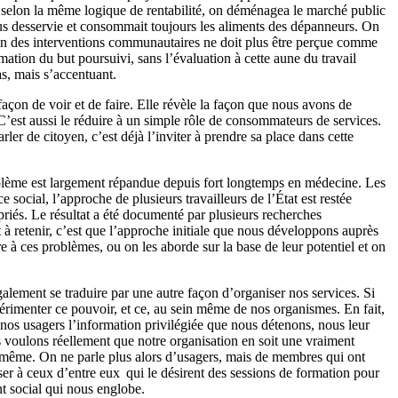
t, selon la même logique de rentabilité, on déménagea le marché public
plus desservie et consommait toujours les aliments des dépanneurs. On
tion des interventions communautaires ne doit plus être perçue comme
ation du but poursuivi, sans l’évaluation à cette aune du travail
s, mais s’accentuant.
açon de voir et de faire. Elle révèle la façon que nous avons de
. C’est aussi le réduire à un simple rôle de consommateurs de services.
rler de citoyen, c’est déjà l’inviter à prendre sa place dans cette
problème est largement répandue depuis fort longtemps en médecine. Les
 social, l’approche de plusieurs travailleurs de l’État est restée
priés. Le résultat a été documenté par plusieurs recherches
 retenir, c’est que l’approche initiale que nous développons auprès
e à ces problèmes, ou on les aborde sur la base de leur potentiel et on
lement se traduire par une autre façon d’organiser nos services. Si
érimenter ce pouvoir, et ce, au sein même de nos organismes. En fait,
os usagers l’information privilégiée que nous détenons, nous leur
ous voulons réellement que notre organisation en soit une vraiment
i-même. On ne parle plus alors d’usagers, mais de membres qui ont
oser à ceux d’entre eux qui le désirent des sessions de formation pour
t social qui nous englobe.