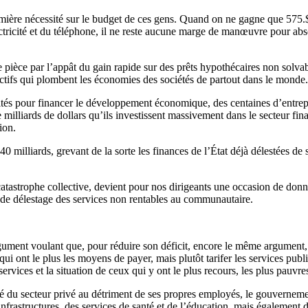
mière nécessité sur le budget de ces gens. Quand on ne gagne que 575.$ 
ctricité et du téléphone, il ne reste aucune marge de manœuvre pour abso
 pièce par l’appât du gain rapide sur des prêts hypothécaires non solvable
llectifs qui plombent les économies des sociétés de partout dans le monde.
tés pour financer le développement économique, des centaines d’entrepris
milliards de dollars qu’ils investissent massivement dans le secteur fina
ion.
 40 milliards, grevant de la sorte les finances de l’État déjà délestées
astrophe collective, devient pour nos dirigeants une occasion de donner
et de délestage des services non rentables au communautaire.
gument voulant que, pour réduire son déficit, encore le même argument, 
t qui ont le plus les moyens de payer, mais plutôt tarifer les services pu
rvices et la situation de ceux qui y ont le plus recours, les plus pauvre
té du secteur privé au détriment de ses propres employés, le gouverneme
 infrastructures, des services de santé et de l’éducation, mais égalemen