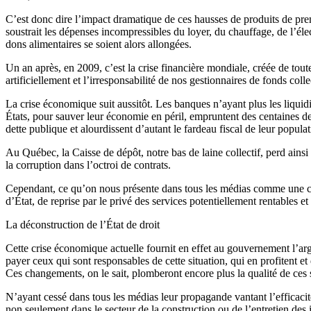
C’est donc dire l’impact dramatique de ces hausses de produits de pre
soustrait les dépenses incompressibles du loyer, du chauffage, de l’éle
dons alimentaires se soient alors allongées.
Un an après, en 2009, c’est la crise financière mondiale, créée de toute
artificiellement et l’irresponsabilité de nos gestionnaires de fonds co
La crise économique suit aussitôt. Les banques n’ayant plus les liquidi
États, pour sauver leur économie en péril, empruntent des centaines de 
dette publique et alourdissent d’autant le fardeau fiscal de leur populat
Au Québec, la Caisse de dépôt, notre bas de laine collectif, perd ainsi
la corruption dans l’octroi de contrats.
Cependant, ce qu’on nous présente dans tous les médias comme une cat
d’État, de reprise par le privé des services potentiellement rentables 
La déconstruction de l’État de droit
Cette crise économique actuelle fournit en effet au gouvernement l’ar
payer ceux qui sont responsables de cette situation, qui en profitent e
Ces changements, on le sait, plomberont encore plus la qualité de ces se
N’ayant cessé dans tous les médias leur propagande vantant l’efficaci
non seulement dans le secteur de la construction ou de l’entretien des