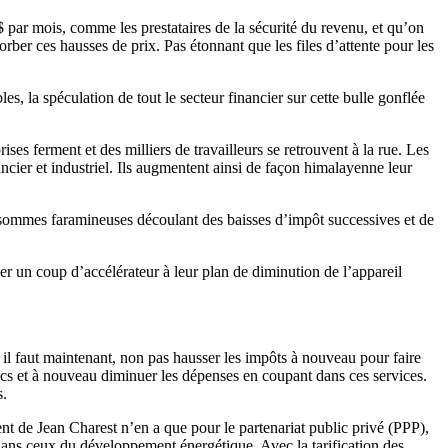
par mois, comme les prestataires de la sécurité du revenu, et qu’on
rber ces hausses de prix. Pas étonnant que les files d’attente pour les
s, la spéculation de tout le secteur financier sur cette bulle gonflée
es ferment et des milliers de travailleurs se retrouvent à la rue. Les
ncier et industriel. Ils augmentent ainsi de façon himalayenne leur
 de sommes faramineuses découlant des baisses d’impôt successives et de
 un coup d’accélérateur à leur plan de diminution de l’appareil
il faut maintenant, non pas hausser les impôts à nouveau pour faire
blics et à nouveau diminuer les dépenses en coupant dans ces services.
s.
nt de Jean Charest n’en a que pour le partenariat public privé (PPP),
t dans ceux du développement énergétique. Avec la tarification des