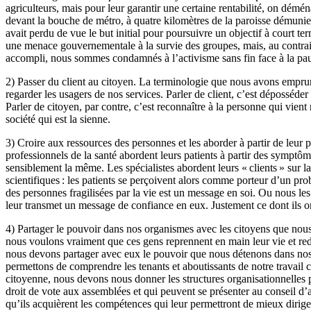
agriculteurs, mais pour leur garantir une certaine rentabilité, on dém
devant la bouche de métro, à quatre kilomètres de la paroisse démunie.
avait perdu de vue le but initial pour poursuivre un objectif à court 
une menace gouvernementale à la survie des groupes, mais, au contraire
accompli, nous sommes condamnés à l’activisme sans fin face à la pauv
2)
Passer du client au citoyen. La terminologie que nous avons emprunt
regarder les usagers de nos services. Parler de client, c’est déposséde
Parler de citoyen, par contre, c’est reconnaître à la personne qui vient 
société qui est la sienne.
3)
Croire aux ressources des personnes et les aborder à partir de leur
professionnels de la santé abordent leurs patients à partir des symptômes
sensiblement la même. Les spécialistes abordent leurs « clients » sur l
scientifiques : les patients se perçoivent alors comme porteur d’un 
des personnes fragilisées par la vie est un message en soi. Ou nous les
leur transmet un message de confiance en eux. Justement ce dont ils o
4)
Partager le pouvoir dans nos organismes avec les citoyens que nous 
nous voulons vraiment que ces gens reprennent en main leur vie et red
nous devons partager avec eux le pouvoir que nous détenons dans nos 
permettons de comprendre les tenants et aboutissants de notre travail c
citoyenne, nous devons nous donner les structures organisationnelles
droit de vote aux assemblées et qui peuvent se présenter au conseil d’a
qu’ils acquièrent les compétences qui leur permettront de mieux diri