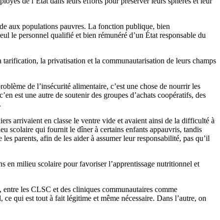
loyés de l’État dans leurs efforts pour préserver leurs sphères et leur
aide aux populations pauvres. La fonction publique, bien
seul le personnel qualifié et bien rémunéré d’un État responsable du
a tarification, la privatisation et la communautarisation de leurs champs
roblème de l’insécurité alimentaire, c’est une chose de nourrir les
 c’en est une autre de soutenir des groupes d’achats coopératifs, des
.
s arrivaient en classe le ventre vide et avaient ainsi de la difficulté à
 scolaire qui fournit le dîner à certains enfants appauvris, tandis
s parents, afin de les aider à assumer leur responsabilité, pas qu’il
en milieu scolaire pour favoriser l’apprentissage nutritionnel et
ssi, entre les CLSC et des cliniques communautaires comme
ce qui est tout à fait légitime et même nécessaire. Dans l’autre, on