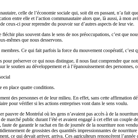
taire, celle de l’économie sociale qui, soit dit en passant, n’a fait q
ation entre elle et l’action communautaire alors que, là aussi, à mon avi
 de ceux-ci pour reprendre du pouvoir sur d’autres aspects de leur vie.
aire fléchir plus souvent dans le sens de nos préoccupations, c’est que n
s eux-mêmes que nous desservons.
s membres. Ce qui fait parfois la force du mouvement coopératif, c’est 
our préserver ce qui nous distingue, il nous faut comprendre que notre
 sur le soutien au développement et à l’épanouissement des personnes, on 
social
e en place quatre conditions.
ment des personnes et de leur milieu. En effet, sans cette affirmation d
aire pour vérifier si les actions entreprises vont dans le sens voulu.
r pauvre de Montréal où les gens n’avaient pas accès à de la nourriture
 marché public durant l’été et avaient engagé à cet effet un couple de je
faute de garantir le rachat en fin de journée de la nourriture non vendu
idiennement de grossistes des quantités impressionnantes de nourriture e
ent, ce qui devait arriver, arriva. Ces agriculteurs renoncèrent l’année