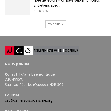
Note de lecture – Un pays selon mon cœur.
Entretiens avec...
4 juin 2026
Voir plus
NOUS JOINDRE
Collectif d’analyse politique
C.P. 45507,
Sault-au-Récollet (Québec) H2B 3C9
Courriel :
cap@cahiersdusocialisme.org
PARTENAIRES