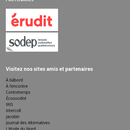
Visitez nos sites amis et partenaires
À bâbord
À l’encontre
Contretemps
Écosociété
IRIS
Intercoll
Jacobin
Journal des Alternatives
L’étoile du Nord