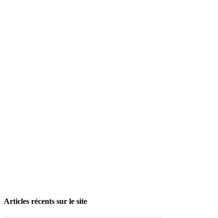
La grève politique et sociale – No 35, printemps 2026
28 avril 2026
Articles récents sur le site