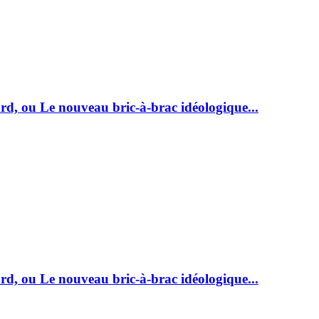
rd, ou Le nouveau bric-à-brac idéologique...
rd, ou Le nouveau bric-à-brac idéologique...