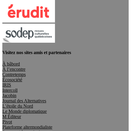
Visitez nos sites amis et partenaires
À bâbord
À l’encontre
Contretemps
Écosociété
IRIS
Intercoll
Jacobin
Journal des Alternatives
L’étoile du Nord
Le Monde diplomatique
M Éditeur
Pivot
Plateforme altermondialiste