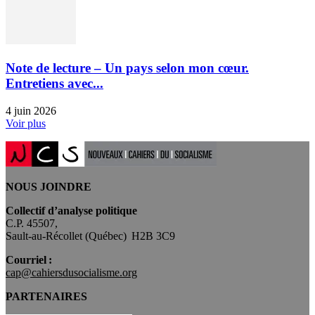
Note de lecture – Un pays selon mon cœur.
Entretiens avec...
4 juin 2026
Voir plus
NOUS JOINDRE
Collectif d’analyse politique
C.P. 45507,
Sault-au-Récollet (Québec) H2B 3C9
Courriel :
cap@cahiersdusocialisme.org
PARTENAIRES