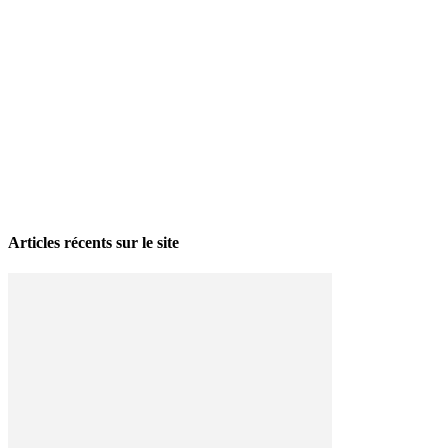
La grève politique et sociale – No 35, printemps 2026
28 avril 2026
Articles récents sur le site