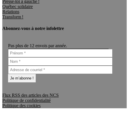
Presse-toi à gauche !
Québec solidaire
Relations
Transform !
Abonnez-vous à notre infolettre
Pas plus de 12 envois par année.
Flux RSS des articles des NCS
Politique de confidentialité
Politique des cookies