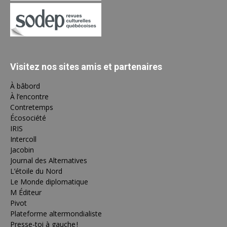
Visitez nos sites amis et partenaires
À bâbord
À l’encontre
Contretemps
Écosociété
IRIS
Intercoll
Jacobin
Journal des Alternatives
L’étoile du Nord
Le Monde diplomatique
M Éditeur
Pivot
Plateforme altermondialiste
Presse-toi à gauche !