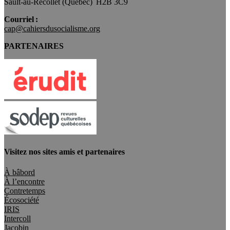
Sault-au-Récollet (Québec) H2B 3C9
Courriel :
cap@cahiersdusocialisme.org
PARTENAIRES
Visitez nos sites amis et partenaires
À bâbord
À l’encontre
Contretemps
Écosociété
IRIS
Intercoll
Jacobin