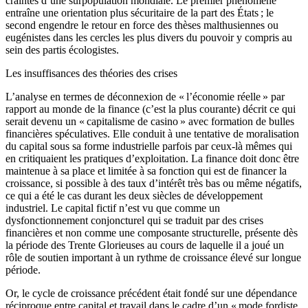
craintes d’une surpopulation mondiale. Le premier phénomène
entraîne une orientation plus sécuritaire de la part des États ; le
second engendre le retour en force des thèses malthusiennes ou
eugénistes dans les cercles les plus divers du pouvoir y compris au
sein des partis écologistes.
Les insuffisances des théories des crises
L’analyse en termes de déconnexion de « l’économie réelle » par
rapport au monde de la finance (c’est la plus courante) décrit ce qui
serait devenu un « capitalisme de casino » avec formation de bulles
financières spéculatives. Elle conduit à une tentative de moralisation
du capital sous sa forme industrielle parfois par ceux-là mêmes qui
en critiquaient les pratiques d’exploitation. La finance doit donc être
maintenue à sa place et limitée à sa fonction qui est de financer la
croissance, si possible à des taux d’intérêt très bas ou même négatifs,
ce qui a été le cas durant les deux siècles de développement
industriel. Le capital fictif n’est vu que comme un
dysfonctionnement conjoncturel qui se traduit par des crises
financières et non comme une composante structurelle, présente dès
la période des Trente Glorieuses au cours de laquelle il a joué un
rôle de soutien important à un rythme de croissance élevé sur longue
période.
Or, le cycle de croissance précédent était fondé sur une dépendance
réciproque entre capital et travail dans le cadre d’un « mode fordiste