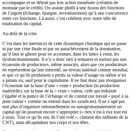
accompagne et ne détruit pas leur action monétaire (création de
monnaie par le crédit). On assiste plutôt à une fusion des fonctions
de l’argent (échange, épargne, investissement) qu’à une concurrence
entre ces fonctions. Là aussi, c’est cohérent avec notre idée de
totalisation du capital.
Au-delà de la crise
C’est dans les interstices de cette dynamique chaotique qui ne passe
ni par une crise finale ni par un parachèvement de la domination,
qu’il faut se glisser pour en accentuer, dans les luttes à venir, les
dysfonctionnements. Il n’y a donc rien à restaurer et surtout pas une
économie de producteurs, même associés, alors que ces producteurs
ne représentent qu’une minorité, au niveau national comme mondial,
et que ce qu’ils produisent a perdu sa valeur d’usage ou même n’en
a jamais eu, sauf pour le capitalisme. Il ne faut donc pas réorganiser
l’économie sur la base d’une « vraie » production (la production
matérielle), sur la base de la « vraie » valeur, celle qui induirait
l’égalité et la justice de l’échange et du contrat (un travail « payé à sa
juste valeur » comme on entend dans les syndicats). Il ne s’agit pas
non plus d’organiser rationnellement ou autogestionnairement un
capital qu’on pourrait encore s’approprier (« rien n’est à eux tout est
à nous. Tout ce qu’ils ont, ils l’ont volé », clament des militants de la
CNT), mais décapitaliser nos corps et nos têtes.