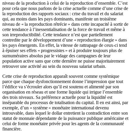
niveau de la production à celui de la reproduction d’ensemble. C’est
pour cela que nous parlons de la crise actuelle comme d’une crise de
la reproduction des rapports sociaux : crise du travail et du salariat
qui, au moins dans les pays dominants, manifeste un troisième
niveau de « la reproduction rétrécie » dans cette incapacité à sortir de
cette tendance à l’inessentialisation de la force de travail et même à
son irreproductibilité. Cette tendance n’est que partiellement
contredite par le développement d’une « reproduction élargie » dans
les pays émergents. En effet, la vitesse de rattrapage de ceux-ci tend
à épuiser ses effets « progressistes » et à produire toujours plus de
surnuméraires absolus par le vidage des campagnes de leur
population active sans que cette dernière ne puisse majoritairement
retrouver une activité au sein du nouveau salariat urbain.
Cette crise de reproduction apparaît souvent comme systémique
parce que chaque dysfonctionnement donne l’impression que tout
l’édifice va s’écrouler alors qu’il est soutenu et alimenté par son
organisation en réseau et une forme liquide qui irrigue l’ensemble
des trois niveaux. Sa préférence actuelle pour la liquidité est
inséparable du processus de totalisation du capital. Il en est ainsi, par
exemple, d’un « système » monétaire international devenu
introuvable, dans lequel le dollar entretient la contradiction entre son
statut de monnaie dépendante de la puissance publique américaine et
celui de forme monétaire privée pour les agents de la communauté
financière.