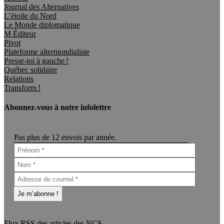
Journal des Alternatives
L’étoile du Nord
Le Monde diplomatique
M Éditeur
Pivot
Plateforme altermondialiste
Presse-toi à gauche !
Québec solidaire
Relations
Transform !
Abonnez-vous à notre infolettre
Pas plus de 12 envois par année.
Flux RSS des articles des NCS