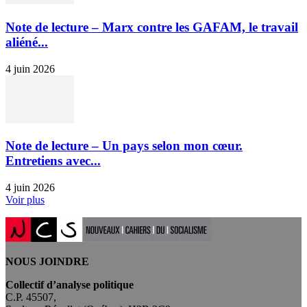
Note de lecture – Marx contre les GAFAM, le travail
aliéné...
4 juin 2026
Note de lecture – Un pays selon mon cœur.
Entretiens avec...
4 juin 2026
Voir plus
NOUS JOINDRE
Collectif d’analyse politique
C.P. 45507,