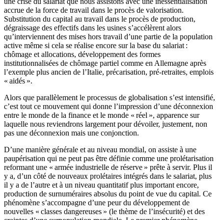
une crise du salariat que nous assistons avec une inessentialisation
accrue de la force de travail dans le procès de valorisation.
Substitution du capital au travail dans le procès de production,
dégraissage des effectifs dans les usines s’accélèrent alors
qu’interviennent des mises hors travail d’une partie de la population
active même si cela se réalise encore sur la base du salariat :
chômage et allocations, développement des formes
institutionnalisées de chômage partiel comme en Allemagne après
l’exemple plus ancien de l’Italie, précarisation, pré-retraites, emplois
« aidés ».
Alors que parallèlement le processus de globalisation s’est intensifié,
c’est tout ce mouvement qui donne l’impression d’une déconnexion
entre le monde de la finance et le monde « réel », apparence sur
laquelle nous reviendrons largement pour dévoiler, justement, non
pas une déconnexion mais une conjonction.
D’une manière générale et au niveau mondial, on assiste à une
paupérisation qui ne peut pas être définie comme une prolétarisation
reformant une « armée industrielle de réserve » prête à servir. Plus il
y a, d’un côté de nouveaux prolétaires intégrés dans le salariat, plus
il y a de l’autre et à un niveau quantitatif plus important encore,
production de surnuméraires absolus du point de vue du capital. Ce
phénomène s’accompagne d’une peur du développement de
nouvelles « classes dangereuses » (le thème de l’insécurité) et des