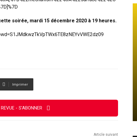
%7D]%7D
 cette soirée, mardi 15 décembre 2020 à 19 heures.
13?pwd=S1JMdkwzTkVpTWx6TE8zNEYvVWE2dz09
Imprimer
 REVUE - S'ABONNER
Article suivant