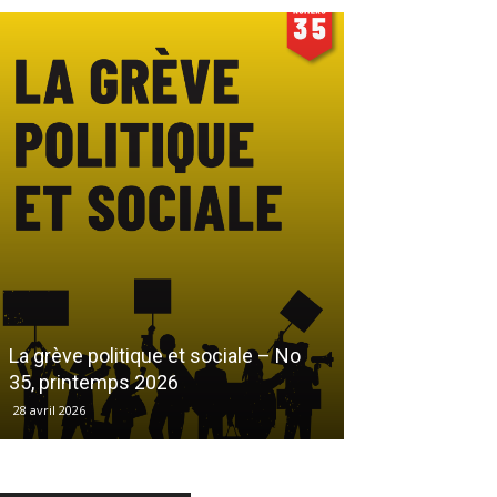
Le droit au log
La grève politique et sociale – No
démarchandisa
35, printemps 2026
automne 2025
28 avril 2026
17 décembre 2025