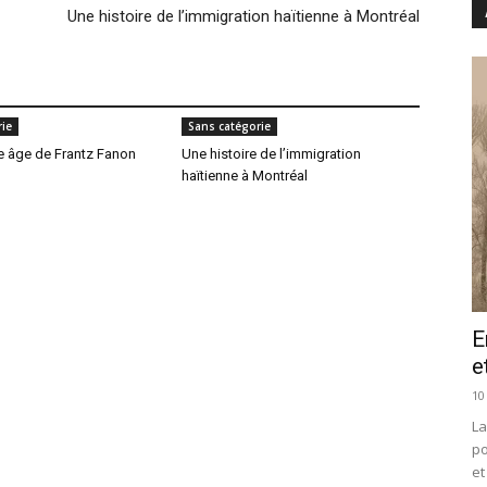
Une histoire de l’immigration haïtienne à Montréal
ie
Sans catégorie
e âge de Frantz Fanon
Une histoire de l’immigration
haïtienne à Montréal
E
e
10
La
po
et