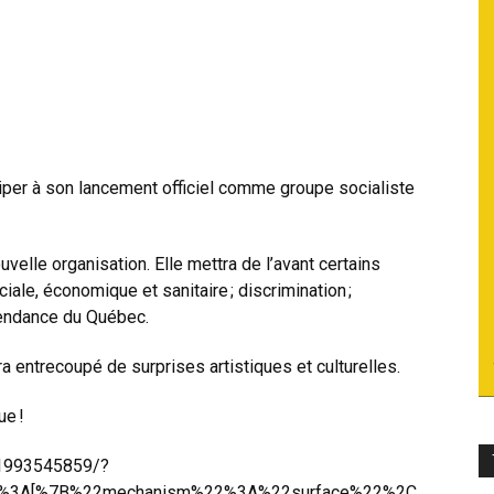
du
socialisme
ciper à son lancement officiel comme groupe socialiste
ouvelle organisation. Elle mettra de l’avant certains
ciale, économique et sanitaire ; discrimination ;
épendance du Québec.
era entrecoupé de surprises artistiques et culturelles.
ue !
01993545859/?
2%3A
[%7B%22mechanism%22%3A%22surface%22%2C