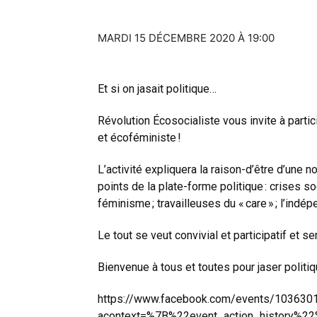
MARDI 15 DÉCEMBRE 2020 À 19:00
Et si on jasait politique…
Révolution Écosocialiste vous invite à parti
et écoféministe !
L’activité expliquera la raison-d’être d’une n
points de la plate-forme politique : crises so
féminisme ; travailleuses du « care » ; l’ind
Le tout se veut convivial et participatif et s
Bienvenue à tous et toutes pour jaser politiq
https://www.facebook.com/events/10363
acontext=%7B%22event_action_history%2