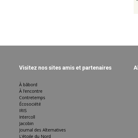
Visitez nos sites amis et partenaires
A
À bâbord
À l’encontre
Contretemps
Écosociété
IRIS
Intercoll
Jacobin
Journal des Alternatives
L’étoile du Nord