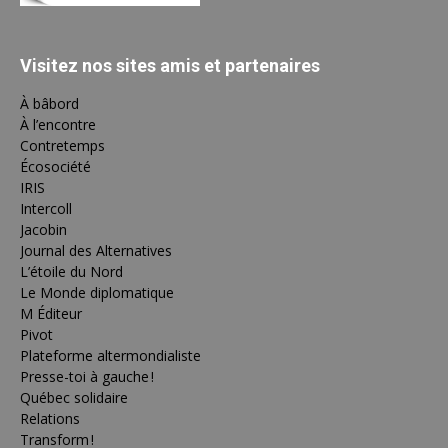
Visitez nos sites amis et partenaires
À bâbord
À l’encontre
Contretemps
Écosociété
IRIS
Intercoll
Jacobin
Journal des Alternatives
L’étoile du Nord
Le Monde diplomatique
M Éditeur
Pivot
Plateforme altermondialiste
Presse-toi à gauche !
Québec solidaire
Relations
Transform !