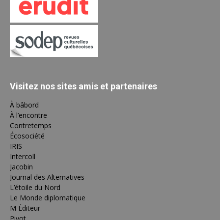
Visitez nos sites amis et partenaires
À bâbord
À l’encontre
Contretemps
Écosociété
IRIS
Intercoll
Jacobin
Journal des Alternatives
L’étoile du Nord
Le Monde diplomatique
M Éditeur
Pivot