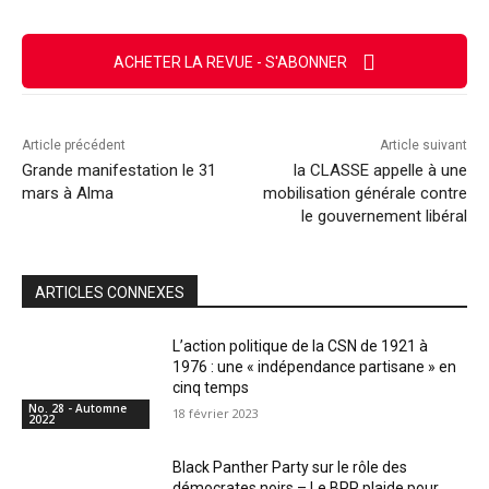
ACHETER LA REVUE - S'ABONNER
Article précédent
Article suivant
Grande manifestation le 31
la CLASSE appelle à une
mars à Alma
mobilisation générale contre
le gouvernement libéral
ARTICLES CONNEXES
L’action politique de la CSN de 1921 à
1976 : une « indépendance partisane » en
cinq temps
No. 28 - Automne
18 février 2023
2022
Black Panther Party sur le rôle des
démocrates noirs – Le BPP plaide pour