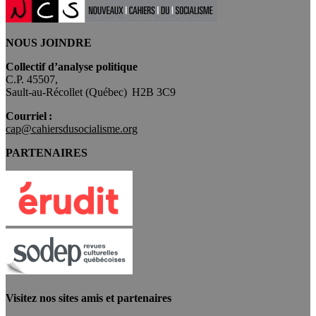
NOUS JOINDRE
Collectif d’analyse politique
C.P. 45507,
Sault-au-Récollet (Québec) H2B 3C9
Courriel :
cap@cahiersdusocialisme.org
PARTENAIRES
Visitez nos sites amis et partenaires