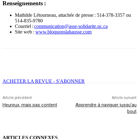
Renseignements :
Mathilde Létourneau, attachée de presse : 514-378-3357 ou
514-835-9780
Courriel :
communication@asse-solidarite.qc.ca
Site web :
www.bloquonslahausse.com
Facebook
X
Email
Imprimer
ACHETER LA REVUE - S'ABONNER
Article précédent
Article suivant
Heureux, mais pas content
Apprendre à naviguer jusqu’au
bout
ARTICLES CONNEXES