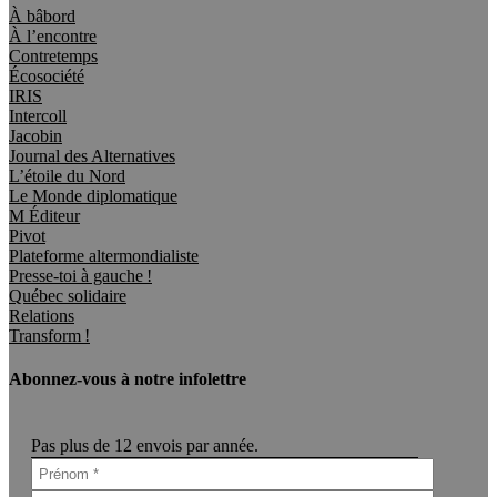
À bâbord
À l’encontre
Contretemps
Écosociété
IRIS
Intercoll
Jacobin
Journal des Alternatives
L’étoile du Nord
Le Monde diplomatique
M Éditeur
Pivot
Plateforme altermondialiste
Presse-toi à gauche !
Québec solidaire
Relations
Transform !
Abonnez-vous à notre infolettre
Pas plus de 12 envois par année.