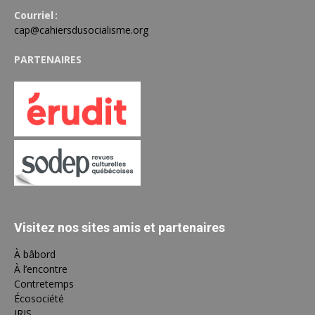
Courriel :
cap@cahiersdusocialisme.org
PARTENAIRES
Visitez nos sites amis et partenaires
À bâbord
À l’encontre
Contretemps
Écosociété
IRIS