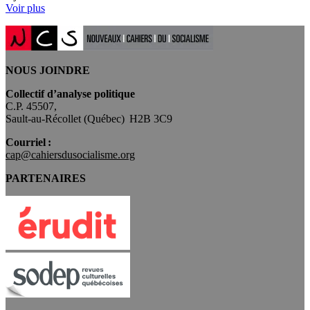
Voir plus
NOUS JOINDRE
Collectif d’analyse politique
C.P. 45507,
Sault-au-Récollet (Québec) H2B 3C9
Courriel :
cap@cahiersdusocialisme.org
PARTENAIRES