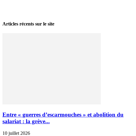
La grève politique et sociale – No 35, printemps 2026
28 avril 2026
Articles récents sur le site
Entre « guerres d’escarmouches » et abolition du
salariat : la grève...
10 juillet 2026