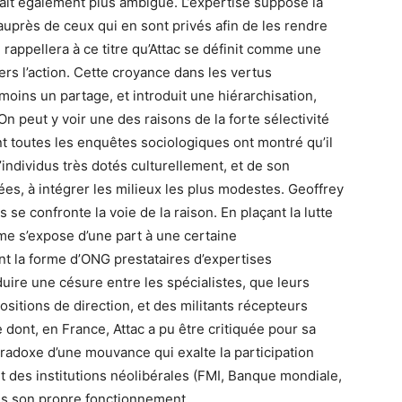
araît également plus ambiguë. L’expertise suppose la
r auprès de ceux qui en sont privés afin de les rendre
rappellera à ce titre qu’Attac se définit comme une
ers l’action. Cette croyance dans les vertus
oins un partage, et introduit une hiérarchisation,
On peut y voir une des raisons de la forte sélectivité
t toutes les enquêtes sociologiques ont montré qu’il
ndividus très dotés culturellement, et de son
hées, à intégrer les milieux les plus modestes. Geoffrey
s se confronte la voie de la raison. En plaçant la lutte
isme s’expose d’une part à une certaine
nt la forme d’ONG prestataires d’expertises
oduire une césure entre les spécialistes, que leurs
sitions de direction, et des militants récepteurs
 dont, en France, Attac a pu être critiquée pour sa
radoxe d’une mouvance qui exalte la participation
t des institutions néolibérales (FMI, Banque mondiale,
ans son propre fonctionnement.