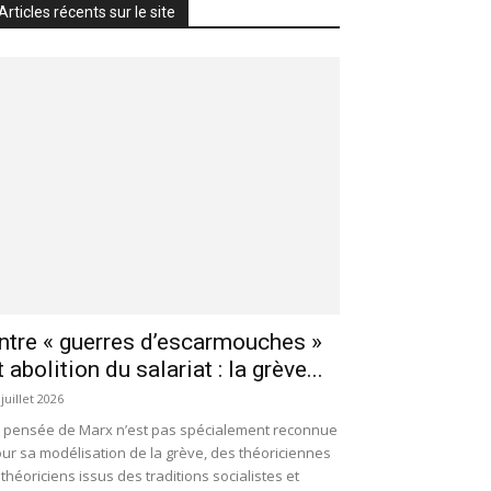
Articles récents sur le site
ntre « guerres d’escarmouches »
t abolition du salariat : la grève...
 juillet 2026
 pensée de Marx n’est pas spécialement reconnue
ur sa modélisation de la grève, des théoriciennes
 théoriciens issus des traditions socialistes et