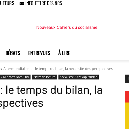
AUTEURS
INFOLETTRE DES NCS
DÉBATS
ENTREVUES
À LIRE
Nouveaux
Altermondialisme : le temps du bilan, la nécessité des perspectives
n / Rapports Nord-Sud
Notes de lecture
Socialisme / Anticapitalisme
 le temps du bilan, la
spectives
Cahiers