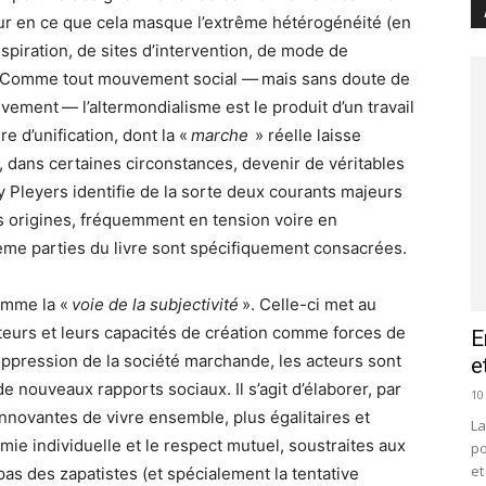
eur en ce que cela masque l’extrême hétérogénéité (en
nspiration, de sites d’intervention, de mode de
. Comme tout mouvement social — mais sans doute de
ement — l’altermondialisme est le produit d’un travail
 d’unification, dont la «
marche
» réelle laisse
, dans certaines circonstances, devenir de véritables
ey Pleyers identifie de la sorte deux courants majeurs
es origines, fréquemment en tension voire en
ième parties du livre sont spécifiquement consacrées.
comme la «
voie de la subjectivité
». Celle-ci met au
teurs et leurs capacités de création comme forces de
E
’oppression de la société marchande, les acteurs sont
e
de nouveaux rapports sociaux. Il s’agit d’élaborer, par
10
nnovantes de vivre ensemble, plus égalitaires et
La
mie individuelle et le respect mutuel, soustraites aux
po
et
apas des zapatistes (et spécialement la tentative