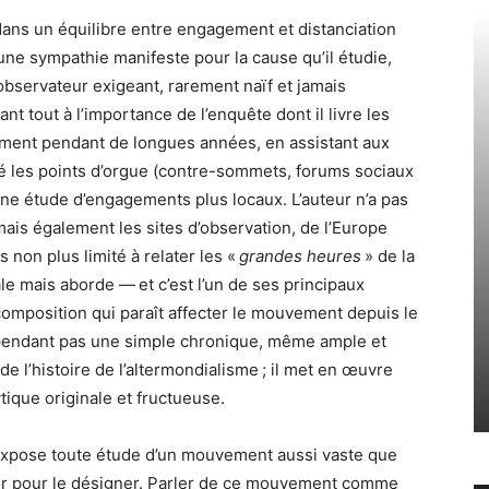
dans un équilibre entre engagement et distanciation
ve une sympathie manifeste pour la cause qu’il étudie,
observateur exigeant, rarement naïf et jamais
nt tout à l’importance de l’enquête dont il livre les
vement pendant de longues années, en assistant aux
é les points d’orgue (contre-sommets, forums sociaux
ne étude d’engagements plus locaux. L’auteur n’a pas
mais également les sites d’observation, de l’Europe
as non plus limité à relater les «
grandes heures
» de la
le mais aborde — et c’est l’un de ses principaux
composition qui paraît affecter le mouvement depuis le
ependant pas une simple chronique, même ample et
 l’histoire de l’altermondialisme ; il met en œuvre
que originale et fructueuse.
s’expose toute étude d’un mouvement aussi vaste que
lier pour le désigner. Parler de ce mouvement comme