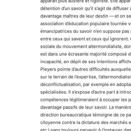
apparaît plus austère et rigoriste. Elle app
détention d’un savoir qu’il s’agit de diffuse
davantage maîtres de leur destin — et on se 
association d’éducation populaire tournée v
émancipatrices du savoir n’en suppose pas m
entre ceux qui savent et ceux qui ignorent. 
sociale du mouvement altermondialiste, don
est dans une écrasante majorité composé d’i
incapacité, en dépit de ses intentions affic
Pleyers pointe d’autres difficultés auxquelle
sur le terrain de l’expertise, l’altermondial
déconflictualisation, par exemple en adopta
spécialisées. Il s’expose d’autre part à intr
compétences légitimeraient à occuper les po
davantage passifs de leur savoir. La manière
direction bureaucratique témoigne de ce pa
citoyenne contre la dictature des marchés e
etc.) sans toujours parvenir à l’instaurer d