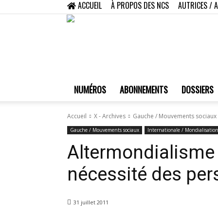
ACCUEIL
À PROPOS DES NCS
AUTRICES / 
NUMÉROS
ABONNEMENTS
DOSSIERS
Accueil
X - Archives
Gauche / Mouvements sociaux
Gauche / Mouvements sociaux
Internationale / Mondialisatio
Altermondialisme :
nécessité des per
31 juillet 2011