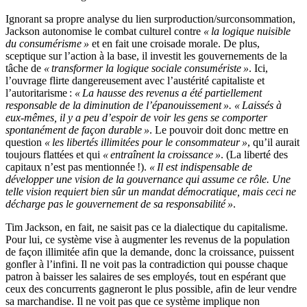
Ignorant sa propre analyse du lien surproduction/surconsommation,
Jackson autonomise le combat culturel contre
« la logique nuisible
du consumérisme »
et en fait une croisade morale. De plus,
sceptique sur l’action à la base, il investit les gouvernements de la
tâche de
« transformer la logique sociale consumériste »
. Ici,
l’ouvrage flirte dangereusement avec l’austérité capitaliste et
l’autoritarisme :
« La hausse des revenus a été partiellement
responsable de la diminution de l’épanouissement ». « Laissés à
eux-mêmes, il y a peu d’espoir de voir les gens se comporter
spontanément de façon durable »
. Le pouvoir doit donc mettre en
question
« les libertés illimitées pour le consommateur »
, qu’il aurait
toujours flattées et qui
« entraînent la croissance »
. (La liberté des
capitaux n’est pas mentionnée !).
« Il est indispensable de
développer une vision de la gouvernance qui assume ce rôle. Une
telle vision requiert bien sûr un mandat démocratique, mais ceci ne
décharge pas le gouvernement de sa responsabilité »
.
Tim Jackson, en fait, ne saisit pas ce la dialectique du capitalisme.
Pour lui, ce système vise à augmenter les revenus de la population
de façon illimitée afin que la demande, donc la croissance, puissent
gonfler à l’infini. Il ne voit pas la contradiction qui pousse chaque
patron à baisser les salaires de ses employés, tout en espérant que
ceux des concurrents gagneront le plus possible, afin de leur vendre
sa marchandise. Il ne voit pas que ce système implique non