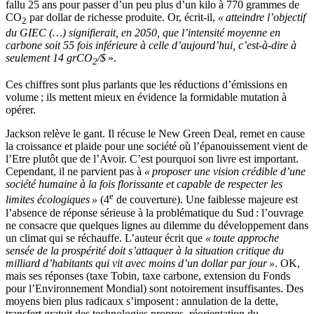
fallu 25 ans pour passer d’un peu plus d’un kilo à 770 grammes de
CO
par dollar de richesse produite. Or, écrit-il,
« atteindre l’objectif
2
du GIEC (…) signifierait, en 2050, que l’intensité moyenne en
carbone soit 55 fois inférieure à celle d’aujourd’hui, c’est-à-dire à
seulement 14 grCO
/$
».
2
Ces chiffres sont plus parlants que les réductions d’émissions en
volume ; ils mettent mieux en évidence la formidable mutation à
opérer.
Jackson relève le gant. Il récuse le New Green Deal, remet en cause
la croissance et plaide pour une société où l’épanouissement vient de
l’Etre plutôt que de l’Avoir. C’est pourquoi son livre est important.
Cependant, il ne parvient pas à
« proposer une vision crédible d’une
société humaine à la fois florissante et capable de respecter les
e
limites écologiques »
(4
de couverture). Une faiblesse majeure est
l’absence de réponse sérieuse à la problématique du Sud : l’ouvrage
ne consacre que quelques lignes au dilemme du développement dans
un climat qui se réchauffe. L’auteur écrit que
« toute approche
sensée de la prospérité doit s’attaquer à la situation critique du
milliard d’habitants qui vit avec moins d’un dollar par jour »
. OK,
mais ses réponses (taxe Tobin, taxe carbone, extension du Fonds
pour l’Environnement Mondial) sont notoirement insuffisantes. Des
moyens bien plus radicaux s’imposent : annulation de la dette,
transfert gratuit des technologies propres, réorientation du