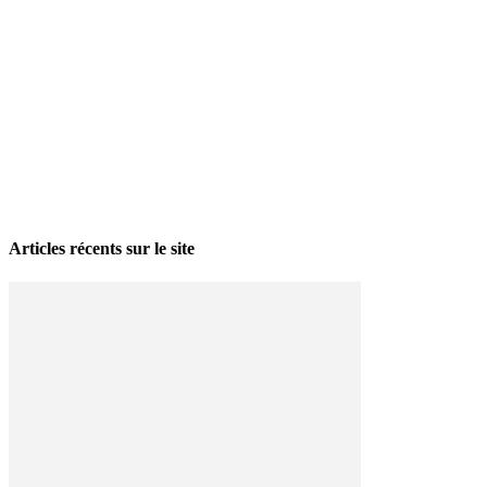
La grève politique et sociale – No 35, printemps 2026
28 avril 2026
Articles récents sur le site