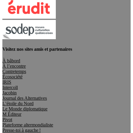
Visitez nos sites amis et partenaires
À bâbord
À l’encontre
Contretemps
Écosociété
IRIS
Intercoll
Jacobin
Journal des Alternatives
L’étoile du Nord
Le Monde diplomatique
M Éditeur
Pivot
Plateforme altermondialiste
Presse-toi à gauche !