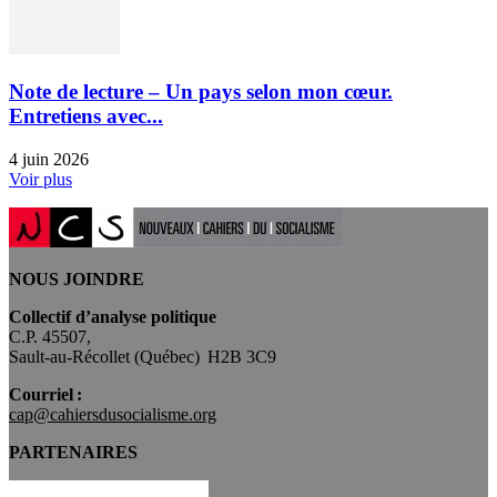
Note de lecture – Un pays selon mon cœur.
Entretiens avec...
4 juin 2026
Voir plus
NOUS JOINDRE
Collectif d’analyse politique
C.P. 45507,
Sault-au-Récollet (Québec) H2B 3C9
Courriel :
cap@cahiersdusocialisme.org
PARTENAIRES