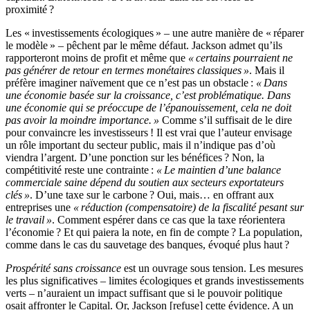
proximité ?
Les « investissements écologiques » – une autre manière de « réparer
le modèle » – pêchent par le même défaut. Jackson admet qu’ils
rapporteront moins de profit et même que
« certains pourraient ne
pas générer de retour en termes monétaires classiques »
. Mais il
préfère imaginer naïvement que ce n’est pas un obstacle :
« Dans
une économie basée sur la croissance, c’est problématique. Dans
une économie qui se préoccupe de l’épanouissement, cela ne doit
pas avoir la moindre importance. »
Comme s’il suffisait de le dire
pour convaincre les investisseurs ! Il est vrai que l’auteur envisage
un rôle important du secteur public, mais il n’indique pas d’où
viendra l’argent. D’une ponction sur les bénéfices ? Non, la
compétitivité reste une contrainte :
« Le maintien d’une balance
commerciale saine dépend du soutien aux secteurs exportateurs
clés »
. D’une taxe sur le carbone ? Oui, mais… en offrant aux
entreprises une
« réduction (compensatoire) de la fiscalité pesant sur
le travail »
. Comment espérer dans ce cas que la taxe réorientera
l’économie ? Et qui paiera la note, en fin de compte ? La population,
comme dans le cas du sauvetage des banques, évoqué plus haut ?
Prospérité sans croissance
est un ouvrage sous tension. Les mesures
les plus significatives – limites écologiques et grands investissements
verts – n’auraient un impact suffisant que si le pouvoir politique
osait affronter le Capital. Or, Jackson [refuse] cette évidence. A un