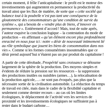
certain moment, il frôle l’anticapitalisme : le profit est le moteur des
investissements qui augmentent en permanence la productivité du
travail ainsi que les flux de matière, de sorte que
« cette société qui
balance tout à la poubelle n’est pas tant une conséquence de la
gloutonnerie des consommateurs qu’une condition de survie du
système »
, qui a besoin de
« vendre plus de biens, d’innover en
permanence »
. Entièrement d’accord ! Mais, tout de suite après,
l’auteur esquive la conclusion logique – la contestation du mode de
production – en affirmant
« qu’un élément encore plus profondément
enraciné en nous joue ici : notre « désir de nouveauté intimement lié
au rôle symbolique que jouent les biens de consommation dans nos
vies »
. Comme si les formes consuméristes insoutenables que ce
désir prend aujourd’hui n’étaient pas un pur produit du capitalisme !
A partir de cette dérobade,
Prospérité sans croissance
se détourne
largement de la sphère de la production. Des moyens simples et
évidents de réduire la pression sur les ressources – la suppression
des productions inutiles ou nuisibles (armes…), la relocalisation de
la production agricole,…- ne sont pas évoqués, pas plus que la
nécessaire sortie de la civilisation automobile. La réduction du temps
de travail est citée, mais dans le cadre de la flexibilité capitaliste et
seulement comme dernier recours – au cas où les limites
écologiques, le déplacement de l’activité vers les services de
proximité et les investissements écologiques ne suffiraient pas à
rester dans le budget carbone…