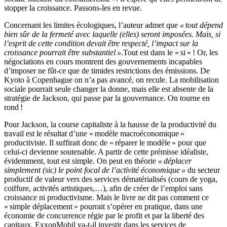
stopper la croissance. Passons-les en revue.
Concernant les limites écologiques, l’auteur admet que
« tout dépend
bien sûr de la fermeté avec laquelle (elles) seront imposées. Mais, si
l’esprit de cette condition devait être respecté, l’impact sur la
croissance pourrait être substantiel »
.Tout est dans le « si » ! Or, les
négociations en cours montrent des gouvernements incapables
d’imposer ne fût-ce que de timides restrictions des émissions. De
Kyoto à Copenhague on n’a pas avancé, on recule. La mobilisation
sociale pourrait seule changer la donne, mais elle est absente de la
stratégie de Jackson, qui passe par la gouvernance. On tourne en
rond !
Pour Jackson, la course capitaliste à la hausse de la productivité du
travail est le résultat d’une « modèle macroéconomique »
productiviste. Il suffirait donc de « réparer le modèle » pour que
celui-ci devienne soutenable. A partir de cette prémisse idéaliste,
évidemment, tout est simple. On peut en théorie
« déplacer
simplement (sic) le point focal de l’activité économique »
du secteur
productif de valeur vers des services dématérialisés (cours de yoga,
coiffure, activités artistiques,…), afin de créer de l’emploi sans
croissance ni productivisme. Mais le livre ne dit pas comment ce
« simple déplacement » pourrait s’opérer en pratique, dans une
économie de concurrence régie par le profit et par la liberté des
capitaux. ExxonMobil va-t-il investir dans les services de