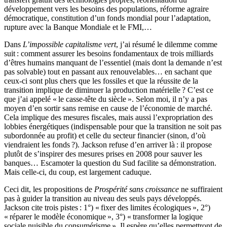
développement vers les besoins des populations, réforme agraire
démocratique, constitution d’un fonds mondial pour l’adaptation,
rupture avec la Banque Mondiale et le FMI,…
Dans
L’impossible capitalisme vert
, j’ai résumé le dilemme comme
suit : comment assurer les besoins fondamentaux de trois milliards
d’êtres humains manquant de l’essentiel (mais dont la demande n’est
pas solvable) tout en passant aux renouvelables… en sachant que
ceux-ci sont plus chers que les fossiles et que la réussite de la
transition implique de diminuer la production matérielle ? C’est ce
que j’ai appelé « le casse-tête du siècle ». Selon moi, il n’y a pas
moyen d’en sortir sans remise en cause de l’économie de marché.
Cela implique des mesures fiscales, mais aussi l’expropriation des
lobbies énergétiques (indispensable pour que la transition ne soit pas
subordonnée au profit) et celle du secteur financier (sinon, d’où
viendraient les fonds ?). Jackson refuse d’en arriver là : il propose
plutôt de s’inspirer des mesures prises en 2008 pour sauver les
banques… Escamoter la question du Sud facilite sa démonstration.
Mais celle-ci, du coup, est largement caduque.
Ceci dit, les propositions de
Prospérité sans croissance
ne suffiraient
pas à guider la transition au niveau des seuls pays développés.
Jackson cite trois pistes : 1°) « fixer des limites écologiques », 2°)
« réparer le modèle économique », 3°) « transformer la logique
sociale nuisible du consumérisme ». Il espère qu’elles permettront de