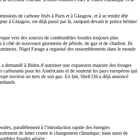
missions de carbone fixés à Paris et à Glasgow, et à se rendre tête
te à Glasgow, est déjà passé par là, rampant devant le prince héritier
tesque vers des sources de combustibles fossiles toujours plus
res à côté de nouveaux gisements de pétrole, de gaz et de charbon. Ils
 bitumineux. Nigel Farage a organisé des rassemblements dans le monde
ll, a demandé à Biden d’autoriser une expansion majeure des forages
s carburants pour les Américains et de soutenir les pays européens qui
ope environ un tiers de son gaz. En fait, Shell Oil a déjà annoncé
hetlands.
siles, parallèlement à l’introduction rapide des énergies
seulement de lutter contre le changement climatique, mais aussi de
ustibles fossiles génère.