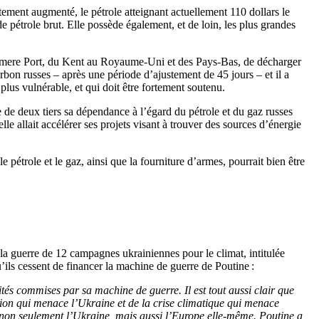
tement augmenté, le pétrole atteignant actuellement 110 dollars le
de pétrole brut. Elle possède également, et de loin, les plus grandes
llesmere Port, du Kent au Royaume-Uni et des Pays-Bas, de décharger
rbon russes – après une période d’ajustement de 45 jours – et il a
plus vulnérable, et qui doit être fortement soutenu.
de deux tiers sa dépendance à l’égard du pétrole et du gaz russes
le allait accélérer ses projets visant à trouver des sources d’énergie
 pétrole et le gaz, ainsi que la fourniture d’armes, pourrait bien être
 la guerre de 12 campagnes ukrainiennes pour le climat, intitulée
qu’ils cessent de financer la machine de guerre de Poutine :
ités commises par sa machine de guerre. Il est tout aussi clair que
asion qui menace l’Ukraine et de la crise climatique qui menace
r non seulement l’Ukraine, mais aussi l’Europe elle-même. Poutine a