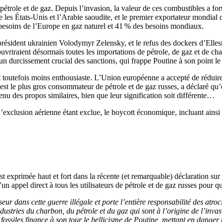
pétrole et de gaz. Depuis l’invasion, la valeur de ces combustibles a for
e les États-Unis et l’Arabie saoudite, et le premier exportateur mondial 
 besoins de l’Europe en gaz naturel et 41 % des besoins mondiaux.
du président ukrainien Volodymyr Zelensky, et le refus des dockers d’E
vriraient désormais toutes les importations de pétrole, de gaz et de cha
’un durcissement crucial des sanctions, qui frappe Poutine à son point le 
 toutefois moins enthousiaste. L’Union européenne a accepté de réduire 
est le plus gros consommateur de pétrole et de gaz russes, a déclaré qu’el
nu des propos similaires, bien que leur signification soit différente…
’exclusion aérienne étant exclue, le boycott économique, incluant ainsi le
t exprimée haut et fort dans la récente (et remarquable) déclaration sur
’un appel direct à tous les utilisateurs de pétrole et de gaz russes pour 
r dans cette guerre illégale et porte l’entière responsabilité des atroc
ndustries du charbon, du pétrole et du gaz qui sont à l’origine de l’inv
ossiles finance à son tour le bellicisme de Poutine, mettant en dange