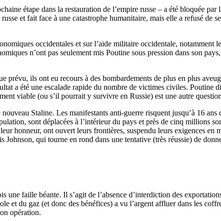
haine étape dans la restauration de l’empire russe – a été bloquée par l
ie russe et fait face à une catastrophe humanitaire, mais elle a refusé de 
nomiques occidentales et sur l’aide militaire occidentale, notamment les 
conomiques n’ont pas seulement mis Poutine sous pression dans son pays, 
 prévu, ils ont eu recours à des bombardements de plus en plus aveugle
tat a été une escalade rapide du nombre de victimes civiles. Poutine disp
ement viable (ou s’il pourrait y survivre en Russie) est une autre question
ouveau Staline. Les manifestants anti-guerre risquent jusqu’à 16 ans de 
pulation, sont déplacées à l’intérieur du pays et près de cinq millions son
 leur honneur, ont ouvert leurs frontières, suspendu leurs exigences en m
s Johnson, qui tourne en rond dans une tentative (très réussie) de donn
is une faille béante. Il s’agit de l’absence d’interdiction des exportation
le et du gaz (et donc des bénéfices) a vu l’argent affluer dans les coff
son opération.