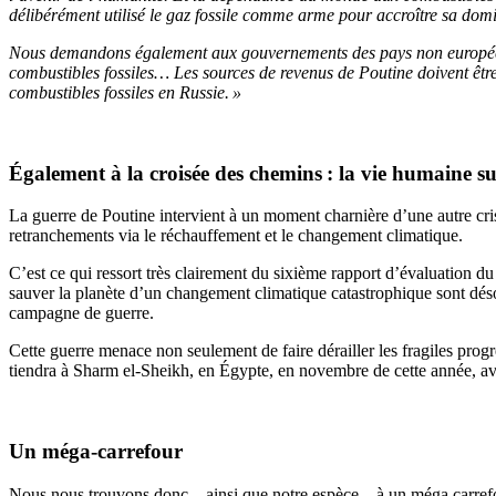
délibérément utilisé le gaz fossile comme arme pour accroître sa dom
Nous demandons également aux gouvernements des pays non européens d
combustibles fossiles… Les sources de revenus de Poutine doivent être 
combustibles fossiles en Russie. »
Également à la croisée des chemins : la vie humaine su
La guerre de Poutine intervient à un moment charnière d’une autre cris
retranchements via le réchauffement et le changement climatique.
C’est ce qui ressort très clairement du sixième rapport d’évaluation d
sauver la planète d’un changement climatique catastrophique sont désorma
campagne de guerre.
Cette guerre menace non seulement de faire dérailler les fragiles pro
tiendra à Sharm el-Sheikh, en Égypte, en novembre de cette année, a
Un méga-carrefour
Nous nous trouvons donc – ainsi que notre espèce – à un méga carrefour 