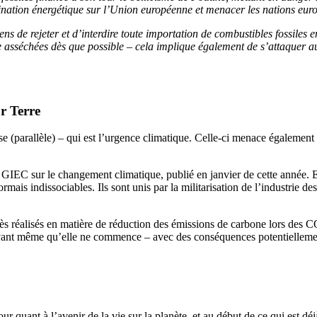
ination énergétique sur l’Union européenne et menacer les nations euro
e rejeter et d’interdire toute importation de combustibles fossiles e
asséchées dès que possible – cela implique également de s’attaquer aux 
r Terre
e (parallèle) – qui est l’urgence climatique. Celle-ci menace également 
u GIEC sur le changement climatique, publié en janvier de cette année. E
is indissociables. Ils sont unis par la militarisation de l’industrie des
grès réalisés en matière de réduction des émissions de carbone lors des
vant même qu’elle ne commence – avec des conséquences potentiellement
quant à l’avenir de la vie sur la planète, et au début de ce qui est déjà