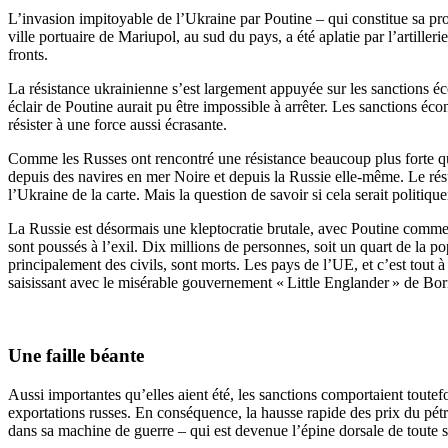
L’invasion impitoyable de l’Ukraine par Poutine – qui constitue sa proc
ville portuaire de Mariupol, au sud du pays, a été aplatie par l’artiller
fronts.
La résistance ukrainienne s’est largement appuyée sur les sanctions éco
éclair de Poutine aurait pu être impossible à arrêter. Les sanctions é
résister à une force aussi écrasante.
Comme les Russes ont rencontré une résistance beaucoup plus forte que
depuis des navires en mer Noire et depuis la Russie elle-même. Le résul
l’Ukraine de la carte. Mais la question de savoir si cela serait politiqu
La Russie est désormais une kleptocratie brutale, avec Poutine comme n
sont poussés à l’exil. Dix millions de personnes, soit un quart de la po
principalement des civils, sont morts. Les pays de l’UE, et c’est tout à
saisissant avec le misérable gouvernement « Little Englander » de Bori
Une faille béante
Aussi importantes qu’elles aient été, les sanctions comportaient toutefo
exportations russes. En conséquence, la hausse rapide des prix du pétro
dans sa machine de guerre – qui est devenue l’épine dorsale de toute 