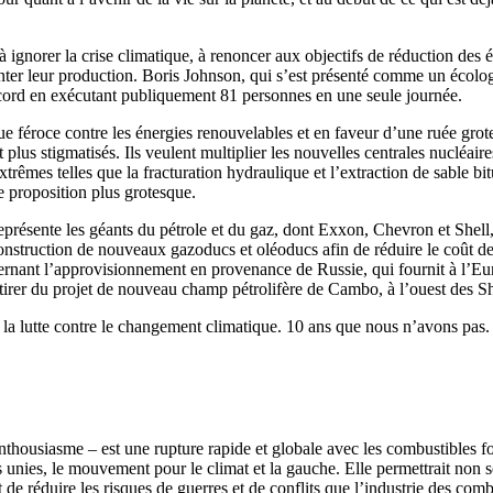
à ignorer la crise climatique, à renoncer aux objectifs de réduction des é
er leur production. Boris Johnson, qui s’est présenté comme un écologis
ord en exécutant publiquement 81 personnes en une seule journée.
que féroce contre les énergies renouvelables et en faveur d’une ruée gro
t plus stigmatisés. Ils veulent multiplier les nouvelles centrales nucléai
extrêmes telles que la fracturation hydraulique et l’extraction de sable
ne proposition plus grotesque.
représente les géants du pétrole et du gaz, dont Exxon, Chevron et She
construction de nouveaux gazoducs et oléoducs afin de réduire le coût de
ernant l’approvisionnement en provenance de Russie, qui fournit à l’Eur
etirer du projet de nouveau champ pétrolifère de Cambo, à l’ouest des S
s la lutte contre le changement climatique. 10 ans que nous n’avons pas.
nthousiasme – est une rupture rapide et globale avec les combustibles fos
 unies, le mouvement pour le climat et la gauche. Elle permettrait non 
et de réduire les risques de guerres et de conflits que l’industrie des comb