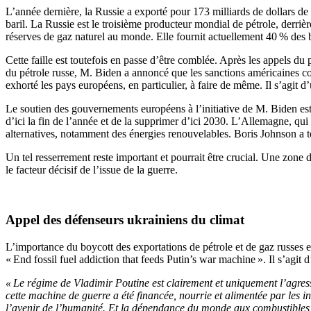
L’année dernière, la Russie a exporté pour 173 milliards de dollars de 
baril. La Russie est le troisième producteur mondial de pétrole, derrièr
réserves de gaz naturel au monde. Elle fournit actuellement 40 % des
Cette faille est toutefois en passe d’être comblée. Après les appels 
du pétrole russe, M. Biden a annoncé que les sanctions américaines cou
exhorté les pays européens, en particulier, à faire de même. Il s’agit d
Le soutien des gouvernements européens à l’initiative de M. Biden est
d’ici la fin de l’année et de la supprimer d’ici 2030. L’Allemagne, qui 
alternatives, notamment des énergies renouvelables. Boris Johnson a te
Un tel resserrement reste important et pourrait être crucial. Une zone d
le facteur décisif de l’issue de la guerre.
Appel des défenseurs ukrainiens du climat
L’importance du boycott des exportations de pétrole et de gaz russes es
« End fossil fuel addiction that feeds Putin’s war machine ». Il s’agit d
« Le régime de Vladimir Poutine est clairement et uniquement l’agresseu
cette machine de guerre a été financée, nourrie et alimentée par les i
l’avenir de l’humanité. Et la dépendance du monde aux combustibles f