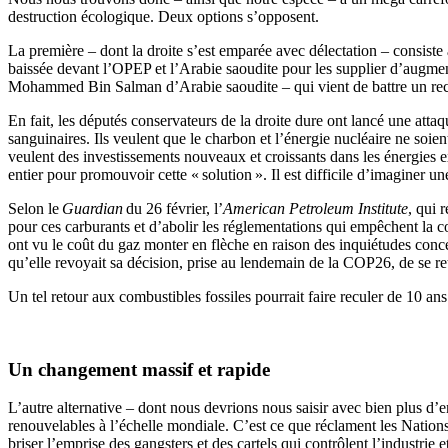
destruction écologique. Deux options s’opposent.
La première – dont la droite s’est emparée avec délectation – consiste 
baissée devant l’OPEP et l’Arabie saoudite pour les supplier d’augment
Mohammed Bin Salman d’Arabie saoudite – qui vient de battre un rec
En fait, les députés conservateurs de la droite dure ont lancé une atta
sanguinaires. Ils veulent que le charbon et l’énergie nucléaire ne soien
veulent des investissements nouveaux et croissants dans les énergies 
entier pour promouvoir cette « solution ». Il est difficile d’imaginer u
Selon le
Guardian
du 26 février, l’
American Petroleum Institute
, qui 
pour ces carburants et d’abolir les réglementations qui empêchent la 
ont vu le coût du gaz monter en flèche en raison des inquiétudes conc
qu’elle revoyait sa décision, prise au lendemain de la COP26, de se r
Un tel retour aux combustibles fossiles pourrait faire reculer de 10 an
Un changement massif et rapide
L’autre alternative – dont nous devrions nous saisir avec bien plus d’e
renouvelables à l’échelle mondiale. C’est ce que réclament les Nations
briser l’emprise des gangsters et des cartels qui contrôlent l’industrie 