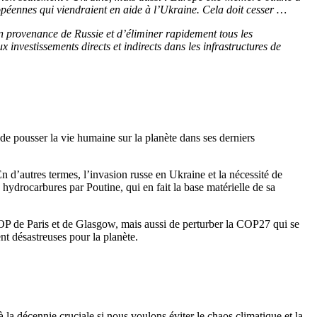
péennes qui viendraient en aide à l’Ukraine. Cela doit cesser …
n provenance de Russie et d’éliminer rapidement tous les
investissements directs et indirects dans les infrastructures de
de pousser la vie humaine sur la planète dans ses derniers
n d’autres termes, l’invasion russe en Ukraine et la nécessité de
 hydrocarbures par Poutine, qui en fait la base matérielle de sa
 COP de Paris et de Glasgow, mais aussi de perturber la COP27 qui se
 désastreuses pour la planète.
 la décennie cruciale si nous voulons éviter le chaos climatique et la