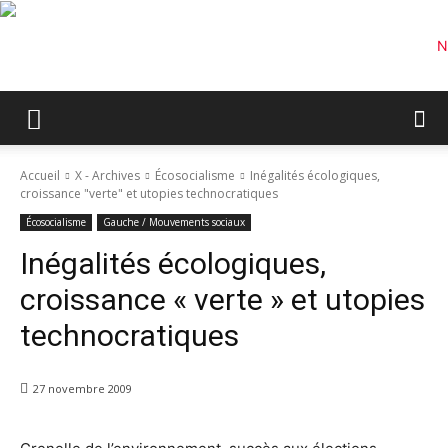
Accueil
X - Archives
Écosocialisme
Inégalités écologiques,
croissance "verte" et utopies technocratiques
Écosocialisme
Gauche / Mouvements sociaux
Inégalités écologiques,
croissance « verte » et utopies
technocratiques
27 novembre 2009